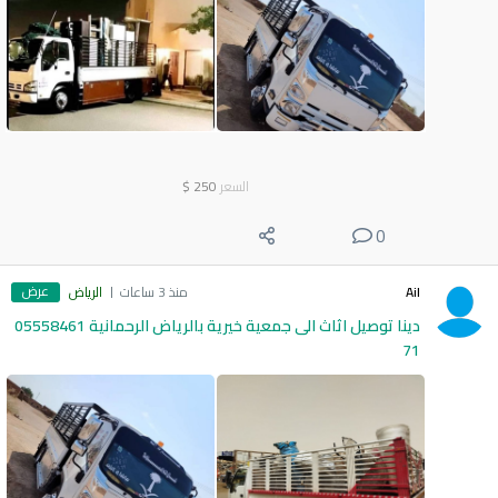
السعر
250
$
0
عرض
Ail
منذ 3 ساعات
الرياض
دينا توصيل اثاث الى جمعية خيرية بالرياض الرحمانية 05558461
71