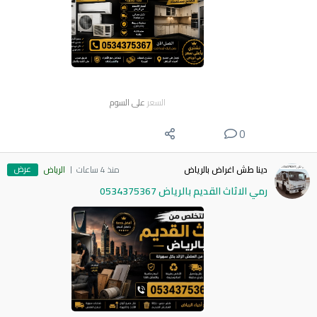
السعر
على السوم
0
عرض
دينا طش اغراض بالرياض
منذ 4 ساعات
الرياض
رمي الاثاث القديم بالرياض 0534375367