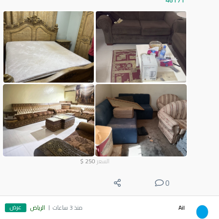
46171
السعر
250
$
0
عرض
Ail
منذ 3 ساعات
الرياض