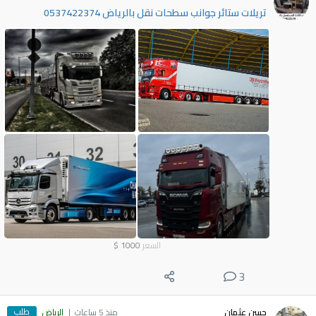
تريلات ستائر جوانب سطحات نقل بالرياض 0537422374
السعر
1000
$
3
طلب
حسن عثمان
منذ 5 ساعات
الرياض