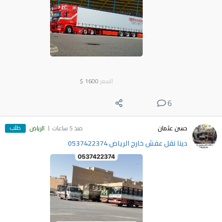
السعر
1600
$
6
طلب
حسن عثمان
منذ 5 ساعات
الرياض
دينا نقل عفش خارج الرياض 0537422374