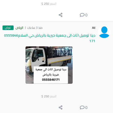
السعر
250
$
0
عرض
Ail
منذ 3 ساعات
الرياض
دينا توصيل اثاث الى جمعية خيرية بالرياض حي السلام0555846
171
السعر
250
$
0