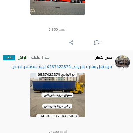
السعر
950
$
1
طلب
حسن عثمان
منذ 5 ساعات
الرياض
تريلا نقل ستاره بالرياض 0537422374 تريلا سطحه بالرياض
السعر
1600
$