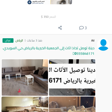
السعر
350
$
3
عرض
Ail
منذ 3 ساعات
الرياض
دينة توصل تخاذ اثاث إلى الجمعية الخيرية بالرياض حي السويدي،
0َ555846171