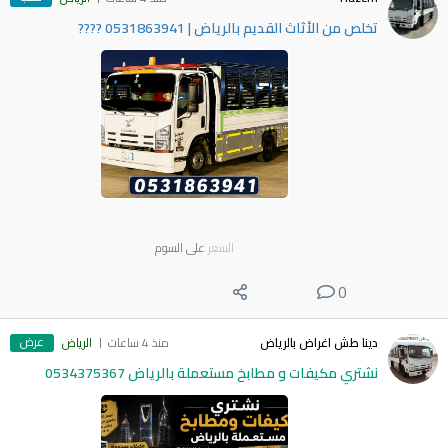
​تخلص من الأثاث القديم بالرياض | 0531863941 ????
السعر
على السوم
0
عرض
دينا طش اغراض بالرياض
منذ 4 ساعات
الرياض
نشتري مكيفات و مطابخ مستعملة بالرياض 0534375367