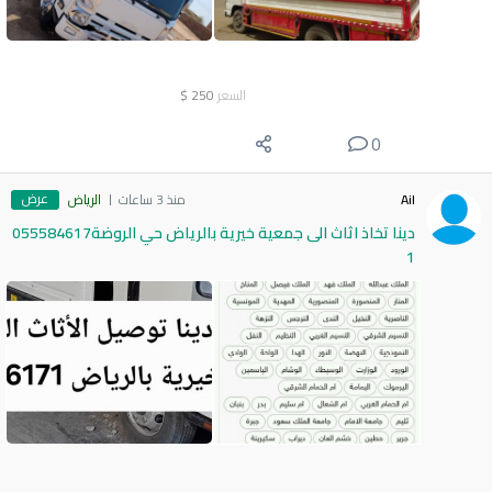
السعر
250
$
0
عرض
Ail
منذ 3 ساعات
الرياض
دينا تخاذ اثاث الى جمعية خيرية بالرياض حي الروضة055584617
1