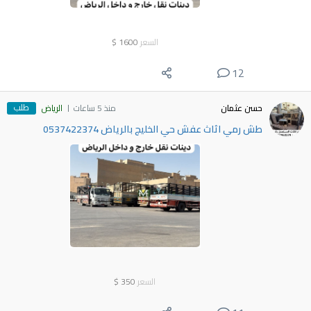
السعر
1600
$
12
طلب
حسن عثمان
منذ 5 ساعات
الرياض
طش رمي اثاث عفش حي الخليج بالرياض 0537422374
السعر
350
$