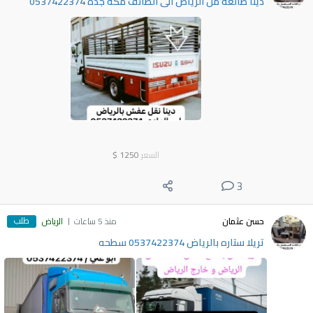
دينا طالعه من الرياض الى الطائف مكة جدة 0537422374
السعر
1250
$
3
طلب
حسن عثمان
منذ 5 ساعات
الرياض
تريلا ستاره بالرياض 0537422374 سطحه