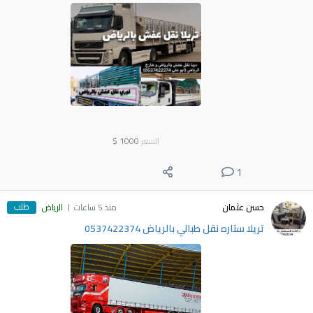
السعر
1000
$
1
طلب
حسن عثمان
منذ 5 ساعات
الرياض
تريلا ستاره نقل طبالي بالرياض 0537422374