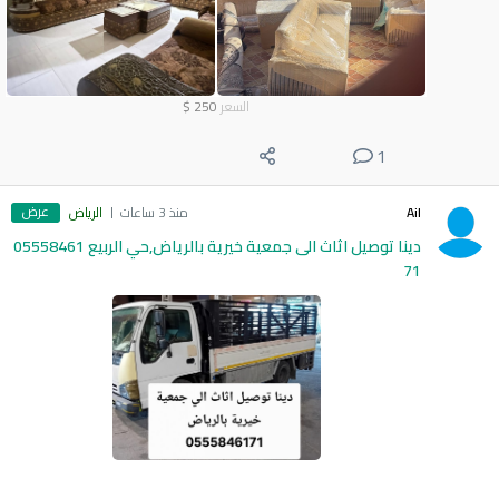
السعر
250
$
1
عرض
Ail
منذ 3 ساعات
الرياض
دينا توصيل اثاث الى جمعية خيرية بالرياض,حي الربيع 05558461
71