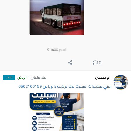
السعر
1400
$
0
طلب
ابو حسسن
منذ ساعتين
الرياض
فني مكيفات اسبليت فك تركيب بالرياض 0502100159