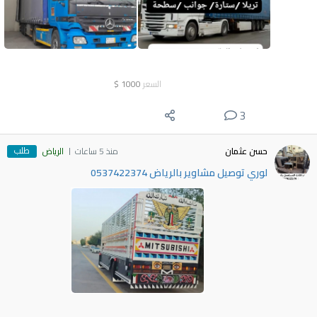
السعر
1000
$
3
طلب
حسن عثمان
منذ 5 ساعات
الرياض
لوري توصيل مشاوير بالرياض 0537422374