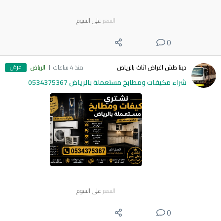
السعر
على السوم
0
عرض
دينا طش اغراض اثاث بالرياض
منذ 4 ساعات
الرياض
شراء مكيفات ومطابخ مستعملة بالرياض 0534375367
السعر
على السوم
0