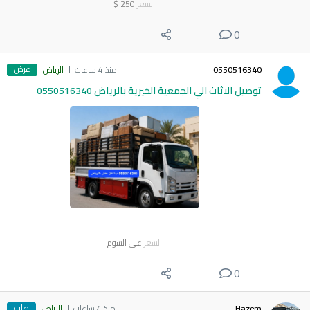
السعر
250
$
0
عرض
0550516340
منذ 4 ساعات
الرياض
توصيل الاثاث الي الجمعية الخيرية بالرياض 0550516340
السعر
على السوم
0
طلب
Hazem
منذ 4 ساعات
الرياض