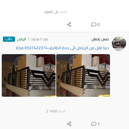
السعر
على السوم
0
طلب
حسن عثمان
منذ 5 ساعات
الرياض
دينا نقل من الرياض الى جدة الطايف 0537422374 مكة
السعر
1450
$
1