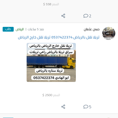
السعر
558
$
2
طلب
حسن عثمان
منذ 5 ساعات
الرياض
تريلا نقل بالرياض 0537422374 تريلا نقل خارج الرياض
السعر
2500
$
5