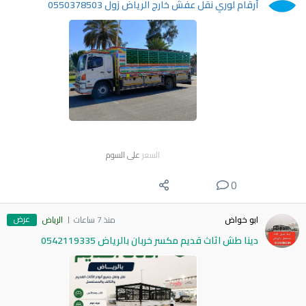
أرقام لوري نقل عفش خارج الرياض زول 0550378503
السعر
على السوم
0
عرض
ابو خواض
منذ 7 ساعات
الرياض
دينا طش اثاث قديم مكسر خربان بالرياض 0542119335