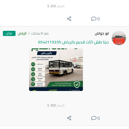
السعر
200
$
0
عرض
ابو خواض
منذ 8 ساعات
الرياض
دينا طش اثاث قديم بالرياض 0542119335
السعر
300
$
0