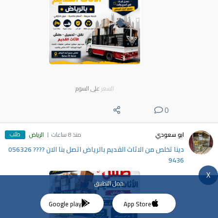
السعر
على السوم
0
طلب
ابو سعودي
منذ 8 ساعات
الرياض
دينا تخلص من الاثاث القديم بالرياض اتصل بنا الان ???? 056326
9436
X
حمل التطبيق
Google play
App Store