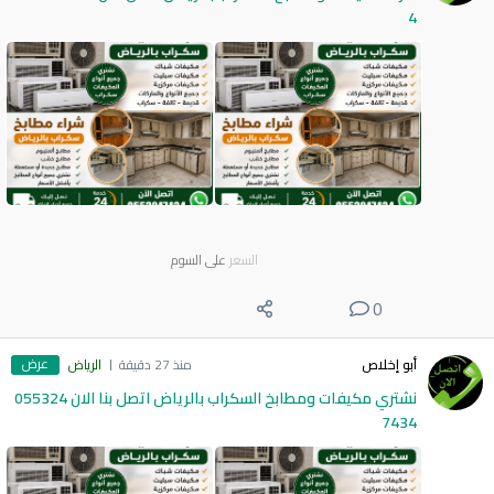
4
السعر
على السوم
0
عرض
أبو إخلاص
منذ 27 دقيقة
الرياض
نشتري مكيفات ومطابخ السكراب بالرياض اتصل بنا الان 055324
7434