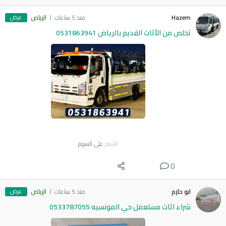
عرض
Hazem
منذ 5 ساعات
الرياض
تخلص من الأثاث القديم بالرياض 0531863941
السعر
على السوم
0
عرض
ابو حازم
منذ 5 ساعات
الرياض
شراء اثاث مستعمل حي المونسيه 0533787055