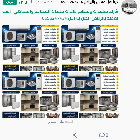
عرض
دينا نقل عفش بالرياض 0553247434
منذ 4 ساعات
الرياض
شراء مكيفات ومطابخ ثلاجات معدات المطاعم والمقاهي المس
تعملة بالرياض اتصل بنا الان 0553247434
السعر
على السوم
0