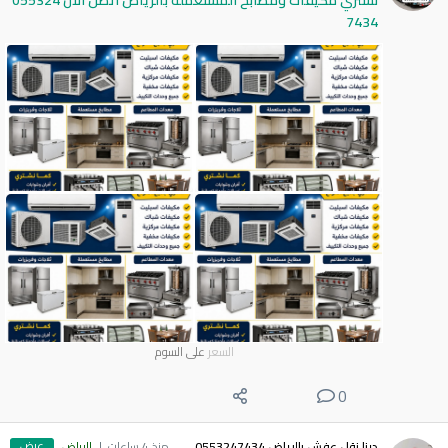
نشتري مكيفات ومطابخ المستعملة بالرياض اتصل الآن 055324
7434
السعر
على السوم
0
عرض
دينا نقل عفش بالرياض 0553247434
منذ 4 ساعات
الرياض