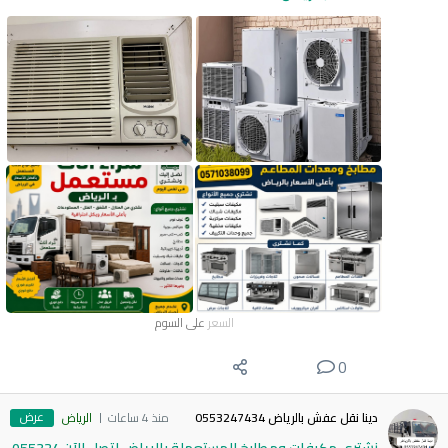
السعر
على السوم
0
عرض
دينا نقل عفش بالرياض 0553247434
منذ 4 ساعات
الرياض