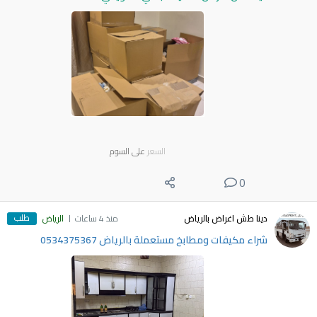
السعر
على السوم
0
طلب
دينا طش اغراض بالرياض
منذ 4 ساعات
الرياض
شراء مكيفات ومطابخ مستعملة بالرياض 0534375367