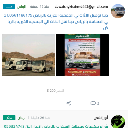
طلب
abwalshykhahmd442@gmail.com
منذ 12 دقيقة
الرياض
دينا توصيل الاثاث لي الجمعية الخيرية بالرياض 0َ561186175 ح
ي الصحافة بالرياض دينا نقل الاثاث الي الجمعيه الخيريه بالريا
ض
السعر
200
$
0
عرض
أبو إخلاص
منذ 26 دقيقة
الرياض
شراء مكيفات ومطابخ السكراب بالرياض اتصل الان 055324743