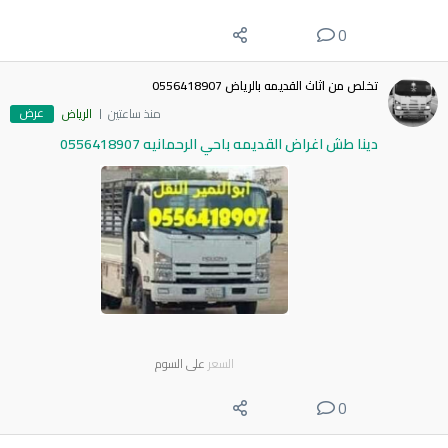
0
تخلص من اثاث القديمه بالرياض 0556418907
عرض
منذ ساعتين
الرياض
دينا طش اغراض القديمه باحي الرحمانيه 0556418907
السعر
على السوم
0