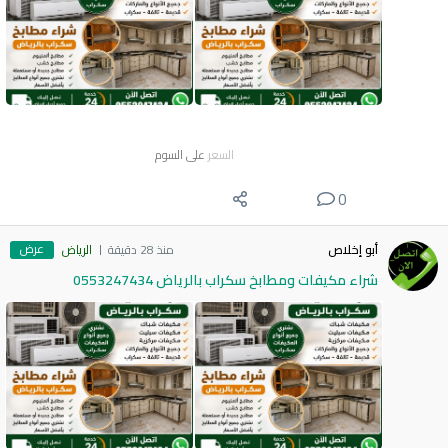
السعر
على السوم
0
عرض
أبو إخلاص
منذ 28 دقيقة
الرياض
شراء مكيفات ومطابخ سكراب بالرياض 0553247434