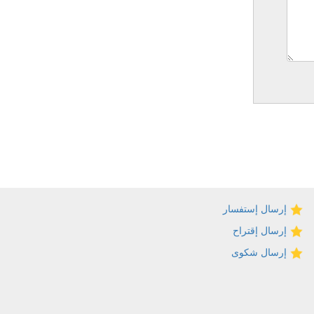
إرسال إستفسار
إرسال إقتراح
إرسال شكوى