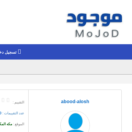
تسجيل دخ
abood-alosh
التقييم :
عدد التقييمات :
0
الموقع :
مكه المك