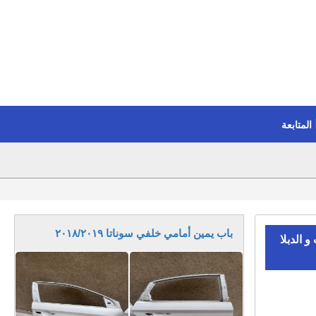
المتابعة
باب يمين أمامي خلفي سوناتا ٢٠١٨/٢٠١٩
 الدبلا