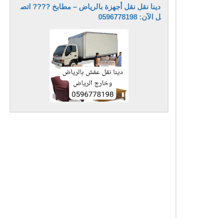
دينا نقل نقل أجهزة بالرياض – مطابخ ???? اتص
ل الآن: 0596778198