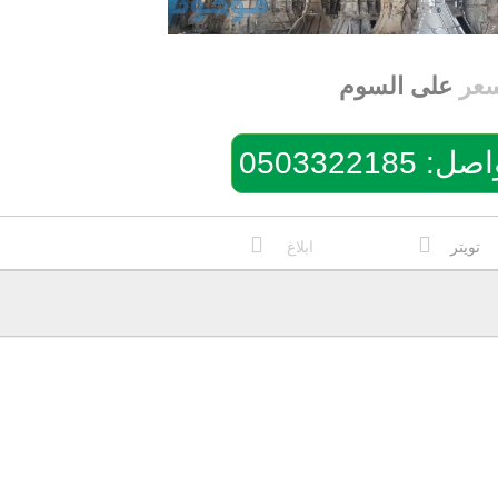
سعر
على السوم
050332218
تويتر
ابلاغ