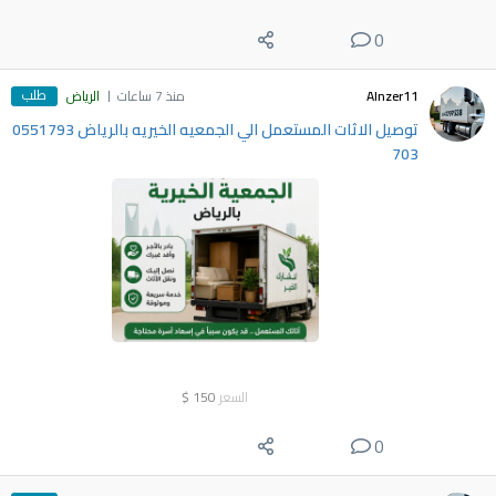
0
طلب
Alnzer11
منذ 7 ساعات
الرياض
توصيل الاثات المستعمل الي الجمعيه الخيريه بالرياض 0551793
703
السعر
150
$
0