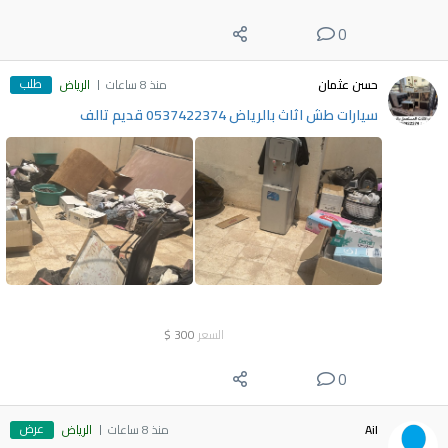
0
طلب
حسن عثمان
منذ 8 ساعات
الرياض
سيارات طش اثاث بالرياض 0537422374 قديم تالف
السعر
300
$
0
عرض
Ail
منذ 8 ساعات
الرياض