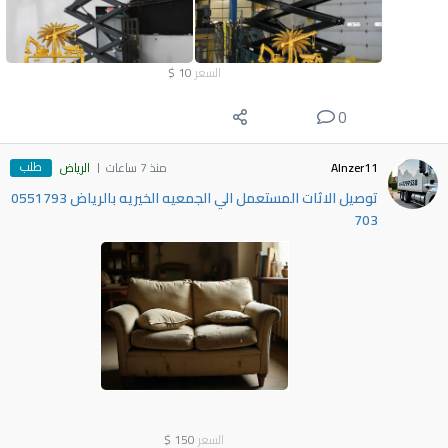
السعر
10
$
0
طلب
Alnzer11
منذ 7 ساعات
الرياض
توصيل الاثات المستعمل الي الجمعيه الخيريه بالرياض 0551793
703
السعر
150
$