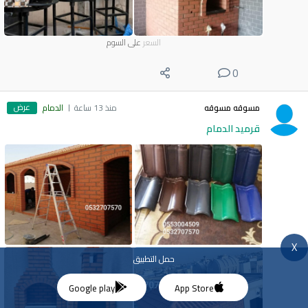
السعر
على السوم
0
عرض
مسوقه مسوقه
منذ 13 ساعة
الدمام
قرميد الدمام
X
حمل التطبيق
Google play
App Store