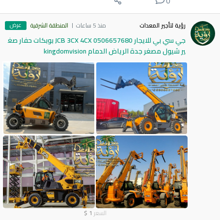
0
عرض
رؤية لتأجير المعدات
منذ 5 ساعات
المنطقة الشرقية
جي سي بي للايجار 0506657680 JCB 3CX 4CX بوبكات حفار صغ
ير شيول مصغر جدة الرياض الدمام kingdomvision
السعر
1
$