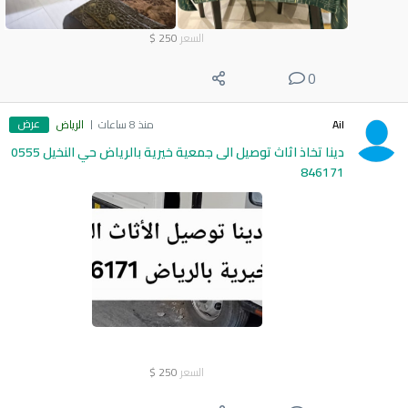
السعر
250
$
0
عرض
Ail
منذ 8 ساعات
الرياض
دينا تخاذ اثاث توصيل الى جمعية خيرية بالرياض حي النخيل 0555
846171
السعر
250
$