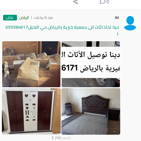
0
عرض
Ail
منذ 8 ساعات
الرياض
دينا تخاذ اثاث الى جمعية خيرية بالرياض حي النخيل055584617
1
السعر
250
$