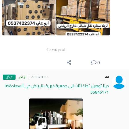
السعر
2350
$
0
عرض
Ail
منذ 8 ساعات
الرياض
دينا توصيل تخاذ اثاث الى جمعية خيرية بالرياض حي السعادة05
55846171