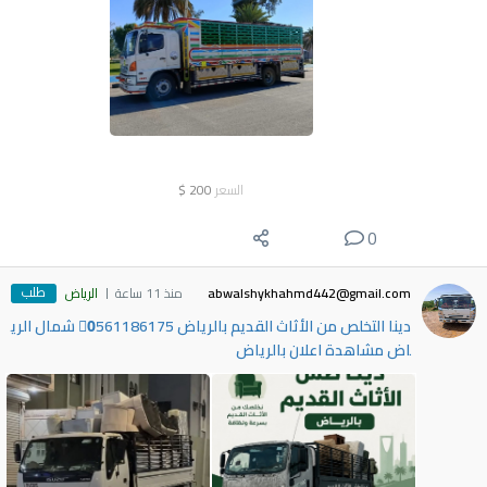
السعر
200
$
0
طلب
abwalshykhahmd442@gmail.com
منذ 11 ساعة
الرياض
دينا التخلص من الأثاث القديم بالرياض 0َ561186175 شمال الري
اض مشاهدة اعلان بالرياض