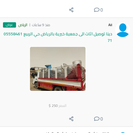
0
عرض
Ail
منذ 9 ساعات
الرياض
دينا توصيل اثاث الى جمعية خيرية بالرياض حي الربيع 05558461
71
السعر
250
$
0