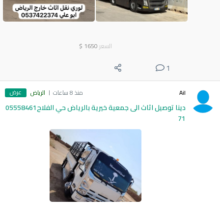
السعر
1650
$
1
عرض
Ail
منذ 8 ساعات
الرياض
دينا توصيل اثاث الى جمعية خيرية بالرياض حي الفلاح05558461
71