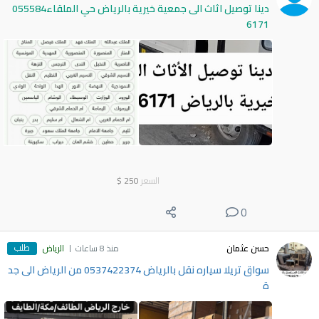
دينا توصيل اثاث الى جمعية خيرية بالرياض حي الملقاء055584
6171
السعر
250
$
0
طلب
حسن عثمان
منذ 8 ساعات
الرياض
سواق تريلا سياره نقل بالرياض 0537422374 من الرياض الى جد
ة