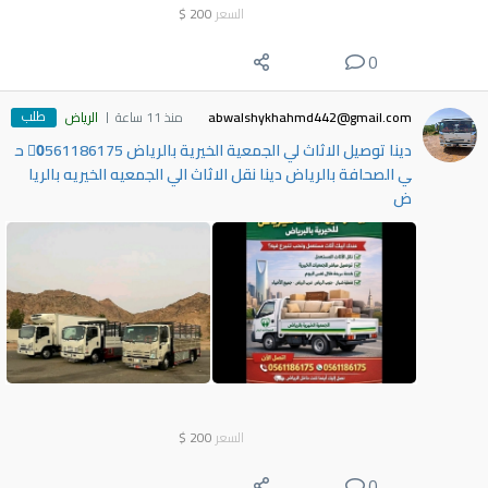
السعر
200
$
0
طلب
abwalshykhahmd442@gmail.com
منذ 11 ساعة
الرياض
دينا توصيل الاثاث لي الجمعية الخيرية بالرياض 0َ561186175 ح
ي الصحافة بالرياض دينا نقل الاثاث الي الجمعيه الخيريه بالريا
ض
السعر
200
$
0