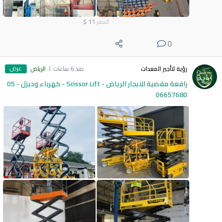
السعر
11
$
0
عرض
رؤية لتأجير المعدات
منذ 6 ساعات
الرياض
رافعة مقصية للايجار الرياض - Scissor Lift - كهرباء وديزل - 05
06657680