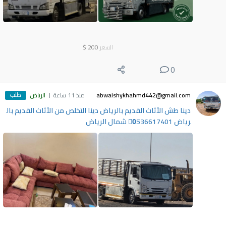
السعر
200
$
0
طلب
abwalshykhahmd442@gmail.com
منذ 11 ساعة
الرياض
دينا طش الأثاث القديم بالرياض دينا التخلص من الأثاث القديم بال
رياض 0َ536617401 شمال الرياض