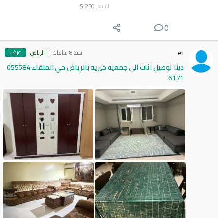
السعر
250
$
0
عرض
Ail
منذ 8 ساعات
الرياض
دينا توصيل اثاث الى جمعية خيرية بالرياض حي الملقاء 055584
6171