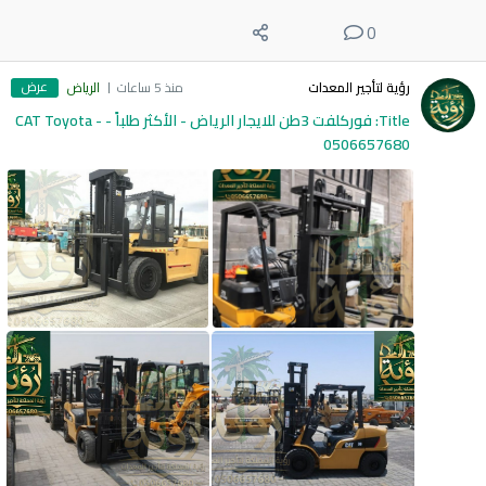
0
عرض
رؤية لتأجير المعدات
منذ 5 ساعات
الرياض
Title: فوركلفت 3طن للايجار الرياض - الأكثر طلباً - CAT Toyota -
0506657680