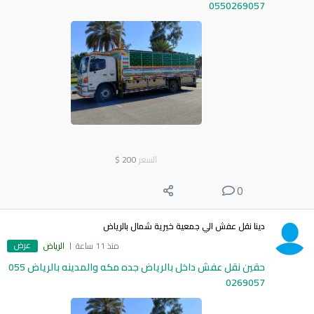
0550269057
السعر
200
$
0
دينا نقل عفش الي جمعية خيرية شمال بالرياض
عرض
منذ 11 ساعة
الرياض
حقين نقل عفش داخل بالرياض جده مكه والمدينه بالرياض 055
0269057