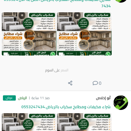
7434
السعر
على السوم
0
عرض
أبو إخلاص
منذ 11 ساعة
الرياض
شراء مكيفات ومطابخ سكراب بالرياض 0553247434