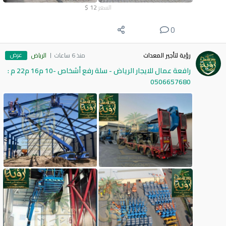
السعر
12
$
0
عرض
رؤية لتأجير المعدات
منذ 6 ساعات
الرياض
رافعة عمال للايجار الرياض - سلة رفع أشخاص -10 م16 م22 م :
0506657680