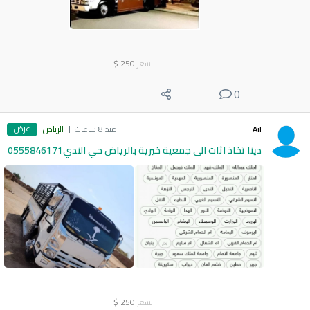
السعر
250
$
0
عرض
Ail
منذ 8 ساعات
الرياض
دينا تخاذ اثاث الى جمعية خيرية بالرياض حي الندي0555846171
السعر
250
$