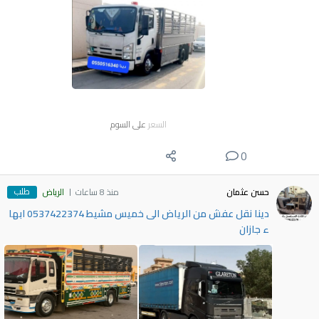
السعر
على السوم
0
طلب
حسن عثمان
منذ 8 ساعات
الرياض
دينا نقل عفش من الرياض الى خميس مشيط 0537422374 ابها
ء جازان