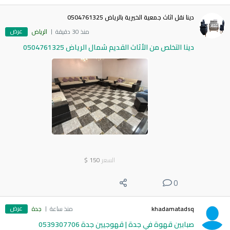
دينا نقل اثاث جمعية الخيرية بالرياض 0504761325
عرض
منذ 30 دقيقة
الرياض
دينا التخلص من الأثاث القديم شمال الرياض 0504761325
السعر
150
$
0
عرض
khadamatadsq
منذ ساعة
جدة
صبابين قهوة في جدة | قهوجيين جدة 0539307706