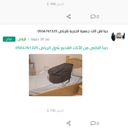
السعر
199
$
0
دينا نقل اثاث جمعية الخيرية بالرياض 0504761325
عرض
منذ 28 دقيقة
الرياض
دينا التخلص من الأثاث القديم شرق الرياض 0504761325
السعر
150
$
0