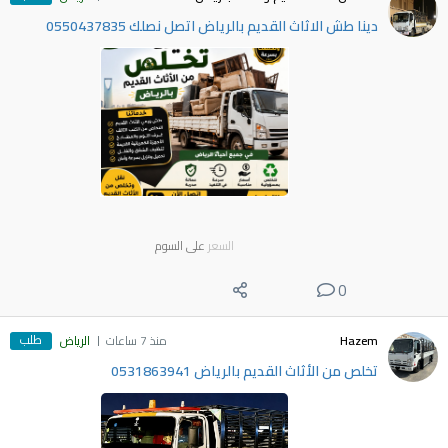
دينا طش الاثاث القديم بالرياض اتصل نصلك 0550437835
السعر
على السوم
0
طلب
Hazem
منذ 7 ساعات
الرياض
تخلص من الأثاث القديم بالرياض 0531863941