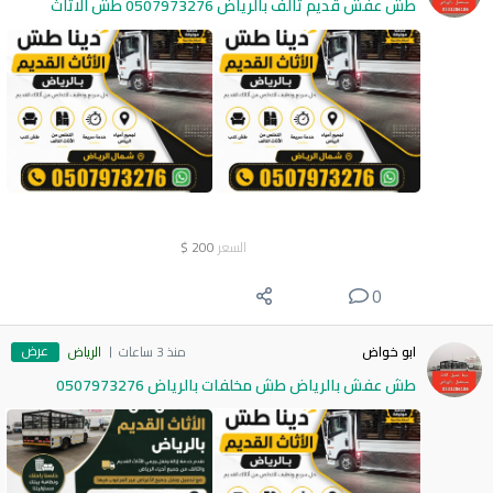
طش عفش قديم تالف بالرياض 0507973276 طش الاثاث
السعر
200
$
0
عرض
ابو خواض
منذ 3 ساعات
الرياض
طش عفش بالرياض طش مخلفات بالرياض 0507973276