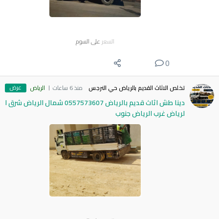
السعر
على السوم
0
عرض
تخلص الاثاث القديم بالرياض حي النرجس
منذ 6 ساعات
الرياض
دينا طش اثاث قديم بالرياض 0557573607 شمال الرياض شرق ا
لرياض غرب الرياض جنوب