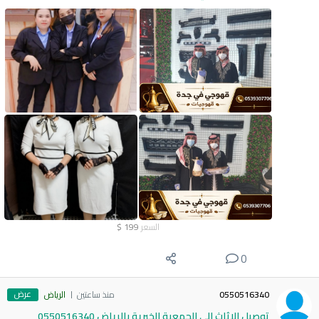
السعر
199
$
0
عرض
0550516340
منذ ساعتين
الرياض
توصيل الاثاث الي الجمعية الخيرية بالرياض 0550516340