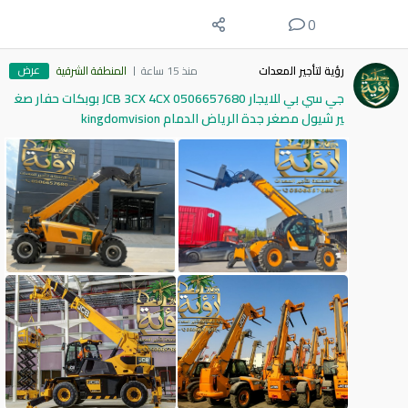
0
عرض
رؤية لتأجير المعدات
منذ 15 ساعة
المنطقة الشرقية
جي سي بي للايجار 0506657680 JCB 3CX 4CX بوبكات حفار صغ
ير شيول مصغر جدة الرياض الدمام kingdomvision