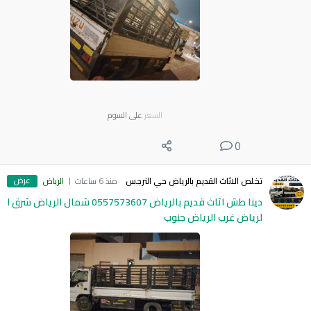
السعر
على السوم
0
عرض
تخلص الاثاث القديم بالرياض حي النرجس
منذ 6 ساعات
الرياض
دينا طش اثاث قديم بالرياض 0557573607 شمال الرياض شرق ا
لرياض غرب الرياض جنوب