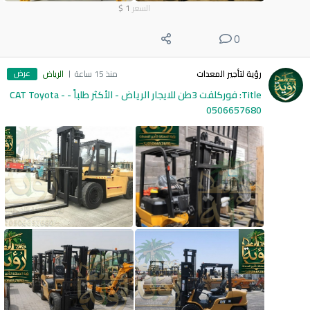
السعر
1
$
0
عرض
رؤية لتأجير المعدات
منذ 15 ساعة
الرياض
Title: فوركلفت 3طن للايجار الرياض - الأكثر طلباً - CAT Toyota -
0506657680