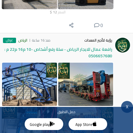
السعر
12
$
0
عرض
رؤية لتأجير المعدات
منذ 16 ساعة
الرياض
رافعة عمال للايجار الرياض - سلة رفع أشخاص -10 م16 م22 م :
0506657680
X
حمل التطبيق
Google play
App Store