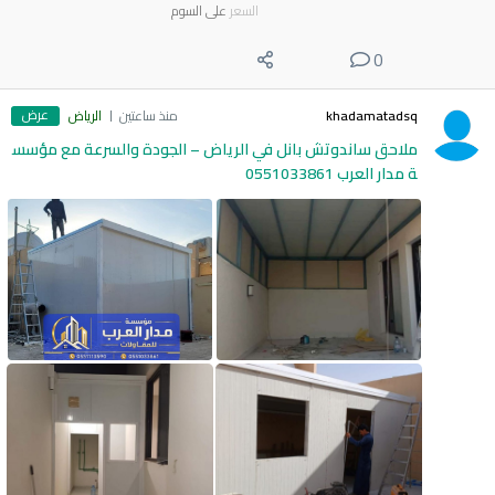
السعر
على السوم
0
عرض
khadamatadsq
منذ ساعتين
الرياض
ملاحق ساندوتش بانل في الرياض – الجودة والسرعة مع مؤسس
ة مدار العرب 0551033861