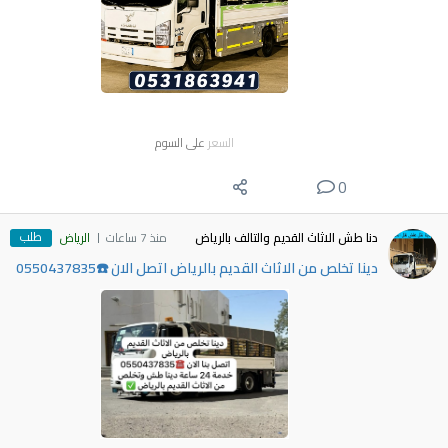
السعر
على السوم
0
طلب
دنا طش الاثاث القديم والتالف بالرياض
منذ 7 ساعات
الرياض
دينا تخلص من الاثاث القديم بالرياض اتصل الان ☎️0550437835