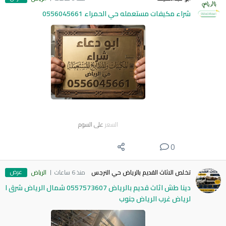
شراء مكيفات مستعمله حي الحمراء 0556045661
السعر
على السوم
0
عرض
تخلص الاثاث القديم بالرياض حي النرجس
منذ 6 ساعات
الرياض
دينا طش اثاث قديم بالرياض 0557573607 شمال الرياض شرق ا
لرياض غرب الرياض جنوب