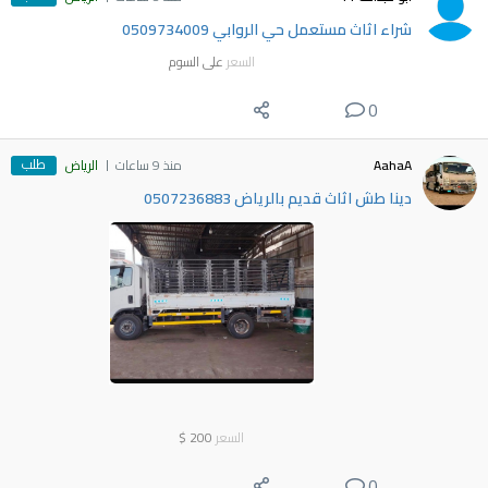
شراء اثاث مستعمل حي الروابي 0509734009
السعر
على السوم
0
طلب
AahaA
منذ 9 ساعات
الرياض
دينا طش اثاث قديم بالرياض 0507236883
السعر
200
$
0