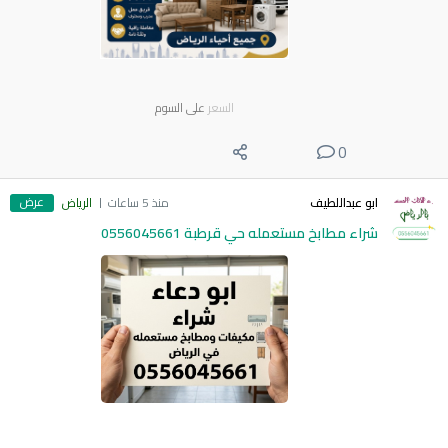
السعر
على السوم
0
عرض
ابو عبداللطيف
منذ 5 ساعات
الرياض
شراء مطابخ مستعمله حي قرطبة 0556045661