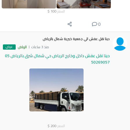
السعر
100
$
0
دينا نقل عفش الي جمعية خيرية شمال بالرياض
عرض
منذ 3 ساعات
الرياض
دينا نقل عفش داخل وخارج الرياض حي شمال شرق بالرياض 05
50269057
السعر
200
$