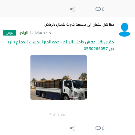
0
دينا نقل عفش الي جمعية خيرية شمال بالرياض
عرض
منذ 3 ساعات
الرياض
حقين نقل عفش داخل بالرياض جده الخبر الاحساء الدمام بالريا
ض 0550269057
السعر
200
$
0