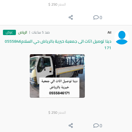
السعر
250
$
0
عرض
Ail
منذ 5 ساعات
الرياض
دينا توصيل اثاث الى جمعية خيرية بالرياض حي السلام0555846
171
السعر
250
$
0