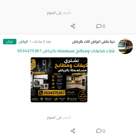
السعر
على السوم
0
عرض
دينا طش اغراض اثاث بالرياض
منذ 6 ساعات
الرياض
شراء مكيفات ومطابخ مستعملة بالرياض 0534375367
السعر
على السوم
0