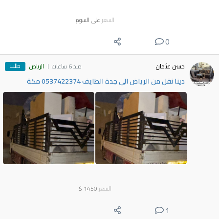
السعر
على السوم
0
طلب
حسن عثمان
منذ 6 ساعات
الرياض
دينا نقل من الرياض الى جدة الطايف 0537422374 مكة
السعر
1450
$
1