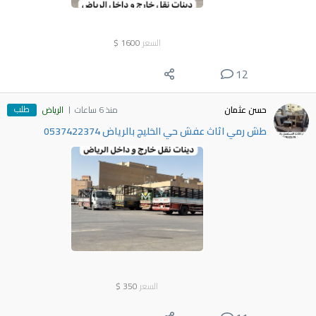
السعر
1600
$
12
طلب
حسن عثمان
منذ 6 ساعات
الرياض
طش رمي اثاث عفش حي الخليج بالرياض 0537422374
السعر
350
$