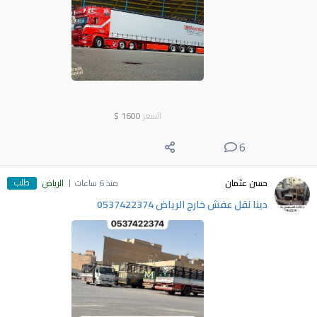
السعر
1600
$
6
طلب
حسن عثمان
منذ 6 ساعات
الرياض
دينا نقل عفش خارج الرياض 0537422374