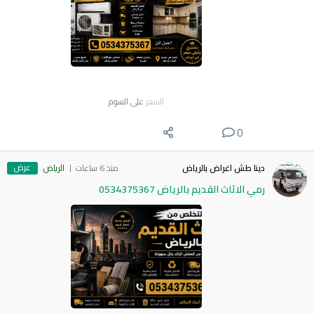
السعر
على السوم
0
عرض
دينا طش اغراض بالرياض
منذ 6 ساعات
الرياض
رمي الاثاث القديم بالرياض 0534375367