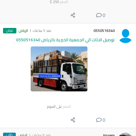
السعر
250
$
0
عرض
0550516340
منذ 5 ساعات
الرياض
توصيل الاثاث الي الجمعية الخيرية بالرياض 0550516340
السعر
على السوم
0
طلب
Hazem
منذ 5 ساعات
الرياض