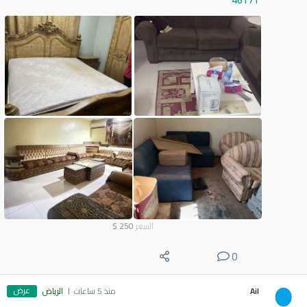
46171
السعر
250
$
0
عرض
Ail
منذ 5 ساعات
الرياض