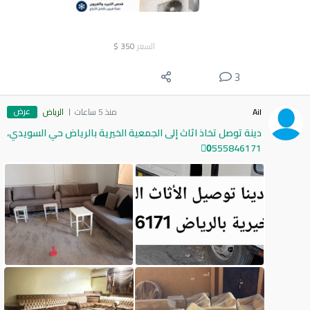
السعر
350
$
3
عرض
Ail
منذ 5 ساعات
الرياض
دينة توصل تخاذ اثاث إلى الجمعية الخيرية بالرياض حي السويدي،
0َ555846171