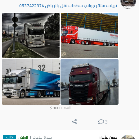
تريلات ستائر جوانب سطحات نقل بالرياض 0537422374
السعر
1000
$
3
طلب
حسن عثمان
منذ 6 ساعات
الرياض