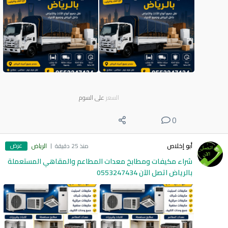
السعر
على السوم
0
عرض
أبو إخلاص
منذ 25 دقيقة
الرياض
شراء مكيفات ومطابخ معدات المطاعم والمقاهي المستعملة
بالرياض اتصل الآن 0553247434