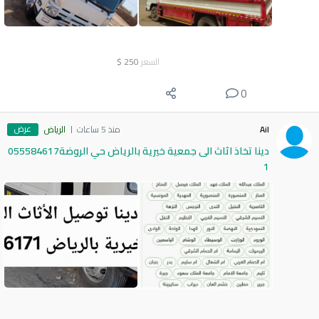
السعر
250
$
0
عرض
Ail
منذ 5 ساعات
الرياض
دينا تخاذ اثاث الى جمعية خيرية بالرياض حي الروضة055584617
1