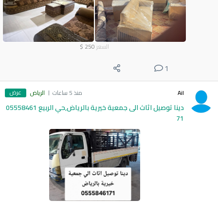
السعر
250
$
1
عرض
Ail
منذ 5 ساعات
الرياض
دينا توصيل اثاث الى جمعية خيرية بالرياض,حي الربيع 05558461
71