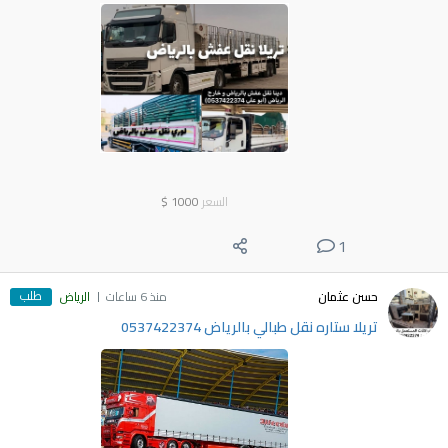
السعر
1000
$
1
طلب
حسن عثمان
منذ 6 ساعات
الرياض
تريلا ستاره نقل طبالي بالرياض 0537422374