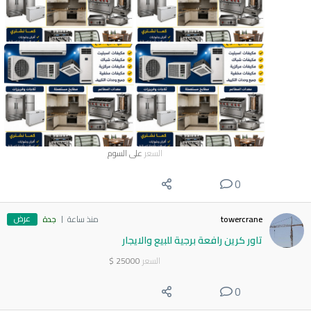
السعر
على السوم
0
عرض
towercrane
منذ ساعة
جدة
تاور كرين رافعة برجية للبيع والايجار
السعر
25000
$
0