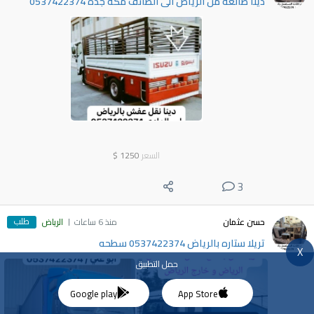
دينا طالعه من الرياض الى الطائف مكة جدة 0537422374
السعر
1250
$
3
طلب
حسن عثمان
منذ 6 ساعات
الرياض
تريلا ستاره بالرياض 0537422374 سطحه
X
حمل التطبيق
Google play
App Store