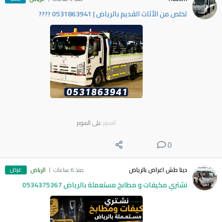
​تخلص من الأثاث القديم بالرياض | 0531863941 ????
السعر
على السوم
0
عرض
دينا طش اغراض بالرياض
منذ 6 ساعات
الرياض
نشتري مكيفات و مطابخ مستعملة بالرياض 0534375367