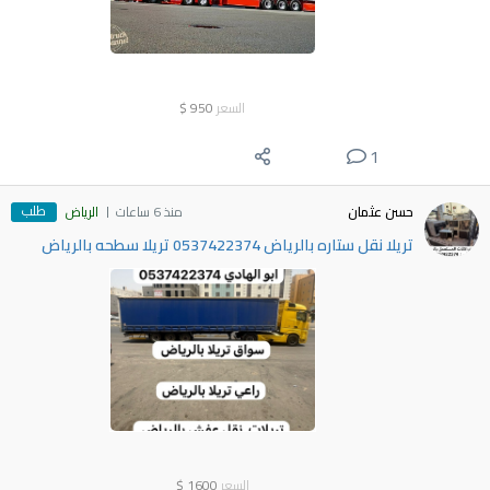
السعر
950
$
1
طلب
حسن عثمان
منذ 6 ساعات
الرياض
تريلا نقل ستاره بالرياض 0537422374 تريلا سطحه بالرياض
السعر
1600
$