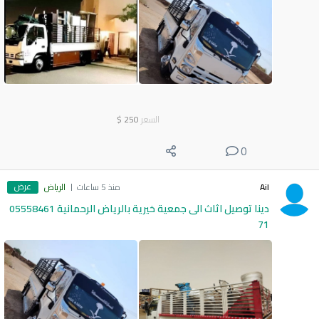
السعر
250
$
0
عرض
Ail
منذ 5 ساعات
الرياض
دينا توصيل اثاث الى جمعية خيرية بالرياض الرحمانية 05558461
71