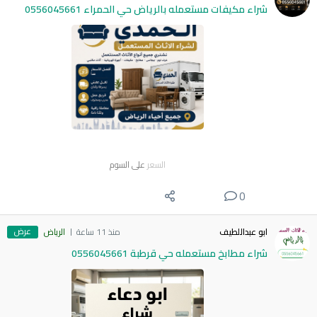
شراء مكيفات مستعمله بالرياض حي الحمراء 0556045661
السعر
على السوم
0
عرض
ابو عبداللطيف
منذ 11 ساعة
الرياض
شراء مطابخ مستعمله حي قرطبة 0556045661