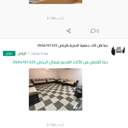
السعر
150
$
0
دينا نقل اثاث جمعية الخيرية بالرياض 0504761325
عرض
منذ 6 ساعات
الرياض
دينا التخلص من الأثاث القديم شمال الرياض 0504761325
السعر
150
$