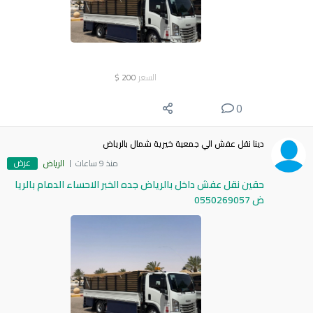
السعر
200
$
0
دينا نقل عفش الي جمعية خيرية شمال بالرياض
عرض
منذ 9 ساعات
الرياض
حقين نقل عفش داخل بالرياض جده الخبر الاحساء الدمام بالريا
ض 0550269057