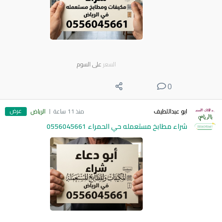
السعر
على السوم
0
عرض
ابو عبداللطيف
منذ 11 ساعة
الرياض
شراء مطابخ مستعمله حي الحمراء 0556045661