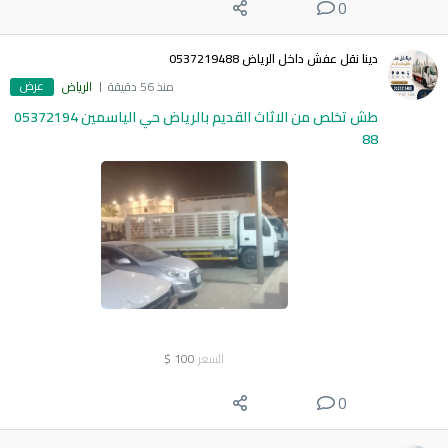
0
دينا نقل عفش داخل الرياض 0537219488
عرض
منذ 56 دقيقة
الرياض
طش تخلص من الاثاث القديم بالرياض حي الياسمين 05372194
88
السعر
100
$
0