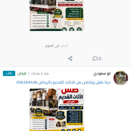
السعر
على السوم
0
طلب
ابو سعودي
منذ 4 ساعات
الرياض
دينا طش وتخلص من الاثاث القديم بالرياض 056269436