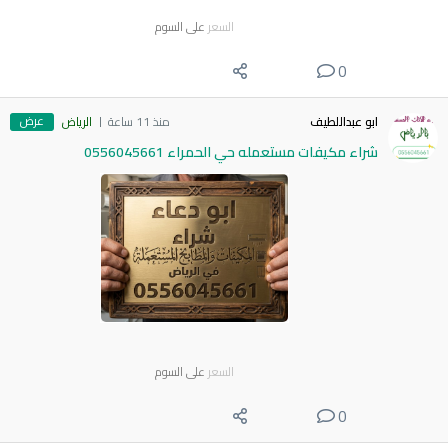
السعر
على السوم
0
عرض
ابو عبداللطيف
منذ 11 ساعة
الرياض
شراء مكيفات مستعمله حي الحمراء 0556045661
السعر
على السوم
0