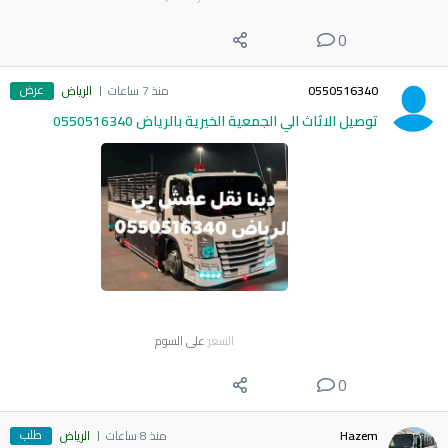
0
عرض
0550516340
منذ 7 ساعات
الرياض
توصيل الاثاث الي الجمعية الخيرية بالرياض 0550516340
السعر
على السوم
0
طلب
Hazem
منذ 8 ساعات
الرياض