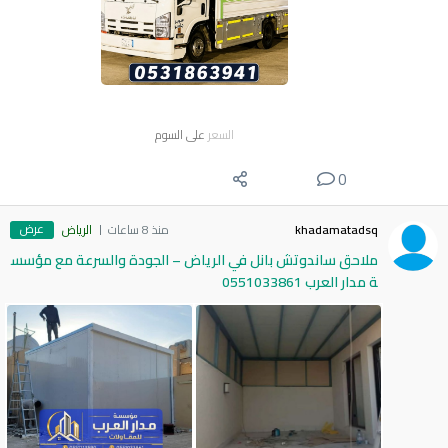
السعر
على السوم
0
عرض
khadamatadsq
منذ 8 ساعات
الرياض
ملاحق ساندوتش بانل في الرياض – الجودة والسرعة مع مؤسس
ة مدار العرب 0551033861