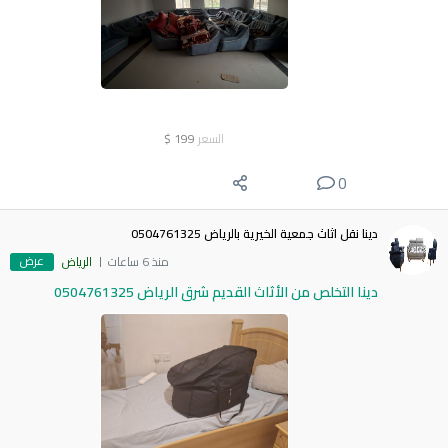
السعر
199
$
0
دينا نقل اثاث جمعية الخيرية بالرياض 0504761325
عرض
منذ 6 ساعات
الرياض
دينا التخلص من الأثاث القديم شرق الرياض 0504761325