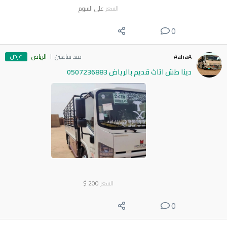
السعر
على السوم
0
عرض
AahaA
منذ ساعتين
الرياض
دينا طش اثاث قديم بالرياض 0507236883
السعر
200
$
0