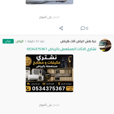
السعر
على السوم
0
عرض
دينا طش اغراض اثاث بالرياض
منذ 52 دقيقة
الرياض
نشتري الاثاث المستعمل بالرياض 0534375367
السعر
على السوم