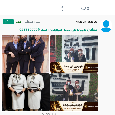
0
عرض
khadamatadsq
منذ 7 ساعات
جدة
صبابين قهوة في جدة | قهوجيين جدة 0539307706
السعر
199
$