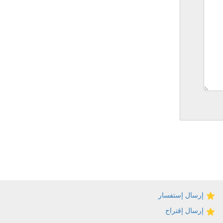
إرسال إستفسار
إرسال إقتراح