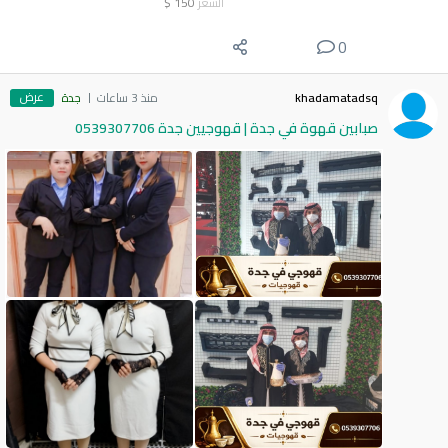
السعر
150
$
0
عرض
khadamatadsq
منذ 3 ساعات
جدة
صبابين قهوة في جدة | قهوجيين جدة 0539307706