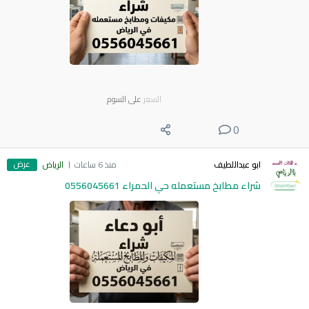
السعر
على السوم
0
عرض
ابو عبداللطيف
منذ 6 ساعات
الرياض
شراء مطابخ مستعمله حي الحمراء 0556045661