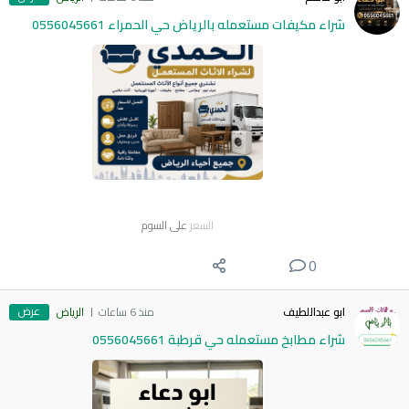
شراء مكيفات مستعمله بالرياض حي الحمراء 0556045661
السعر
على السوم
0
عرض
ابو عبداللطيف
منذ 6 ساعات
الرياض
شراء مطابخ مستعمله حي قرطبة 0556045661