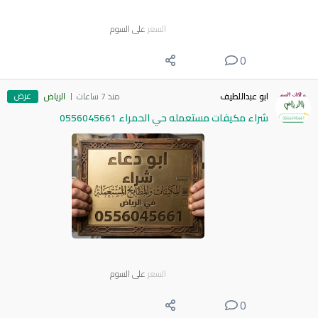
السعر
على السوم
0
عرض
ابو عبداللطيف
منذ 7 ساعات
الرياض
شراء مكيفات مستعمله حي الحمراء 0556045661
السعر
على السوم
0