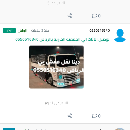
السعر
199
$
0
عرض
0550516340
منذ 3 ساعات
الرياض
توصيل الاثاث الي الجمعية الخيرية بالرياض 0550516340
السعر
على السوم
0