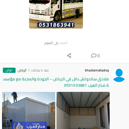
السعر
على السوم
0
عرض
khadamatadsq
منذ 4 ساعات
الرياض
ملاحق ساندوتش بانل في الرياض – الجودة والسرعة مع مؤسس
ة مدار العرب 0551033861