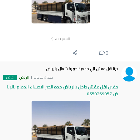
السعر
200
$
0
دينا نقل عفش الي جمعية خيرية شمال بالرياض
عرض
منذ 4 ساعات
الرياض
حقين نقل عفش داخل بالرياض جده الخبر الاحساء الدمام بالريا
ض 0550269057