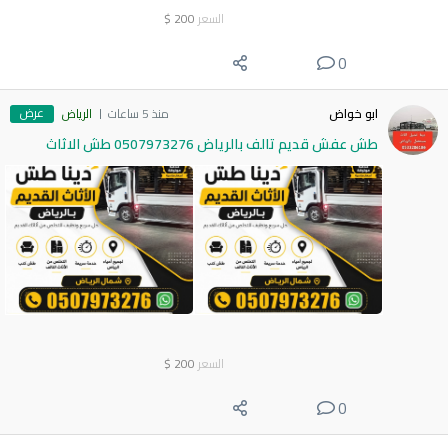
السعر
200
$
0
عرض
ابو خواض
منذ 5 ساعات
الرياض
طش عفش قديم تالف بالرياض 0507973276 طش الاثاث
السعر
200
$
0