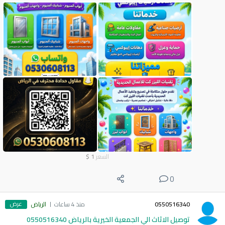
السعر
1
$
0
عرض
0550516340
منذ 4 ساعات
الرياض
توصيل الاثاث الي الجمعية الخيرية بالرياض 0550516340