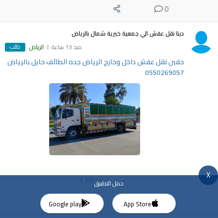
0
دينا نقل عفش الي جمعية خيرية شمال بالرياض
طلب
منذ 13 ساعة
الرياض
حقين نقل عفش داخل وخارج الرياض جده الطائف حايل بالرياض
0550269057
X
السعر
200
$
حمل التطبيق
0
Google play
App Store