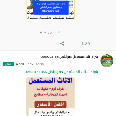
السعر
على السوم
0
شراء اثاث مستعمل حفرالباطن 0599202138
عرض
منذ 12 ساعة
الدمام
شراء الاثاث المستعمل حفرالباطن 0508151866