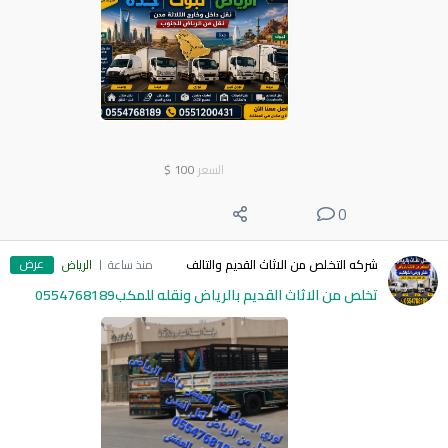
السعر
100
$
0
عرض
شركه التخلص من الاثاث القديم والتالف
منذ ساعة
الرياض
تخلص من الاثاث القديم بالرياض ونقله للمكب0554768189