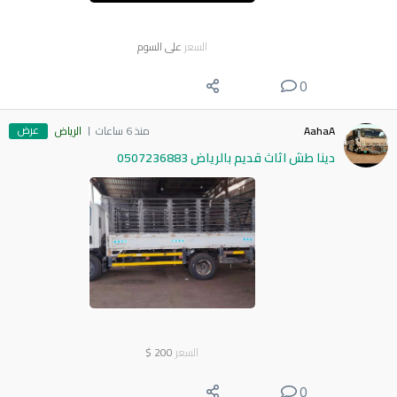
السعر
على السوم
0
عرض
AahaA
منذ 6 ساعات
الرياض
دينا طش اثاث قديم بالرياض 0507236883
السعر
200
$
0