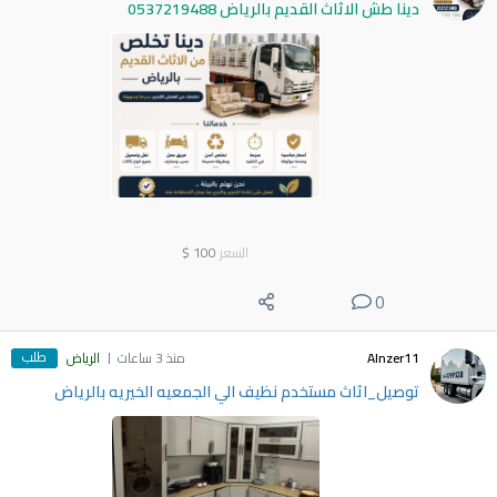
دينا طش الاثاث القديم بالرياض 0537219488
السعر
100
$
0
طلب
Alnzer11
منذ 3 ساعات
الرياض
توصيل_اثاث مستخدم نظيف الي الجمعيه الخيريه بالرياض