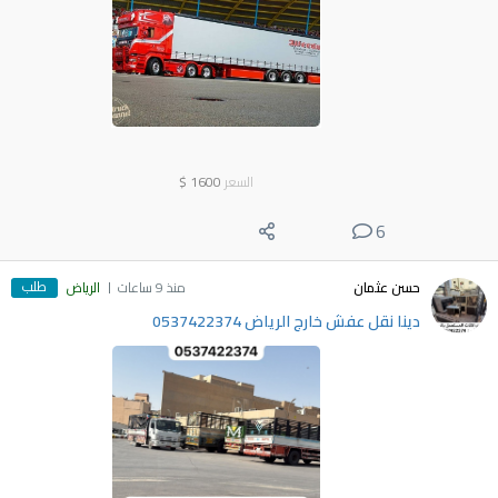
السعر
1600
$
6
طلب
حسن عثمان
منذ 9 ساعات
الرياض
دينا نقل عفش خارج الرياض 0537422374