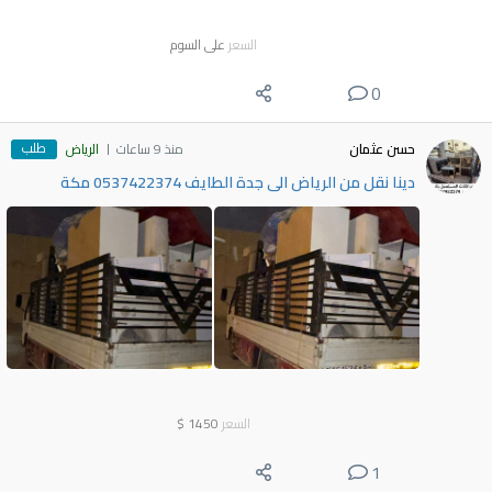
السعر
على السوم
0
طلب
حسن عثمان
منذ 9 ساعات
الرياض
دينا نقل من الرياض الى جدة الطايف 0537422374 مكة
السعر
1450
$
1