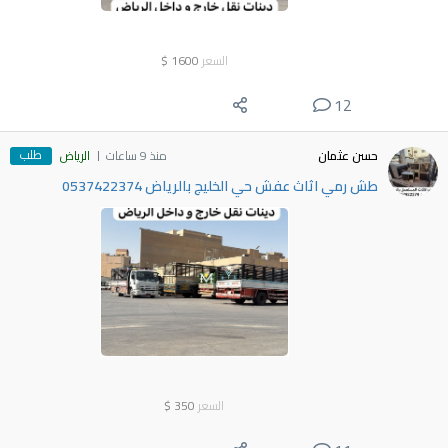
السعر
1600
$
12
طلب
حسن عثمان
منذ 9 ساعات
الرياض
طش رمي اثاث عفش حي الخليج بالرياض 0537422374
السعر
350
$