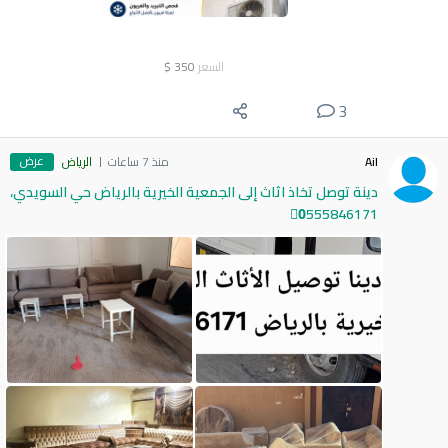
السعر
350
$
3
عرض
Ail
منذ 7 ساعات
الرياض
دينة توصل تخاذ اثاث إلى الجمعية الخيرية بالرياض حي السويدي،
0َ555846171