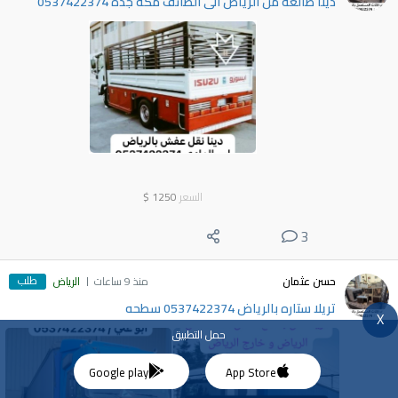
دينا طالعه من الرياض الى الطائف مكة جدة 0537422374
السعر
1250
$
3
طلب
حسن عثمان
منذ 9 ساعات
الرياض
تريلا ستاره بالرياض 0537422374 سطحه
X
حمل التطبيق
Google play
App Store