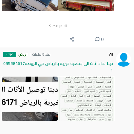
السعر
250
$
0
عرض
Ail
منذ 8 ساعات
الرياض
دينا تخاذ اثاث الى جمعية خيرية بالرياض حي الروضة055584617
1