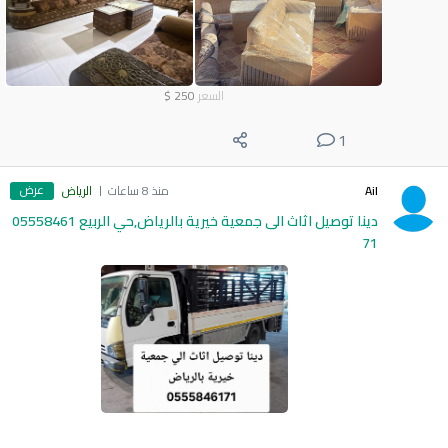
السعر
250
$
1
عرض
Ail
منذ 8 ساعات
الرياض
دينا توصيل اثاث الى جمعية خيرية بالرياض,حي الربيع 05558461
71