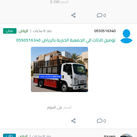
السعر
250
$
0
عرض
0550516340
منذ 8 ساعات
الرياض
توصيل الاثاث الي الجمعية الخيرية بالرياض 0550516340
السعر
على السوم
0
طلب
Hazem
منذ 8 ساعات
الرياض