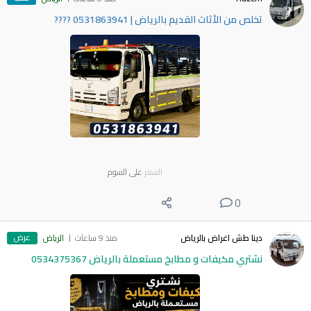
​تخلص من الأثاث القديم بالرياض | 0531863941 ????
السعر
على السوم
0
عرض
دينا طش اغراض بالرياض
منذ 9 ساعات
الرياض
نشتري مكيفات و مطابخ مستعملة بالرياض 0534375367