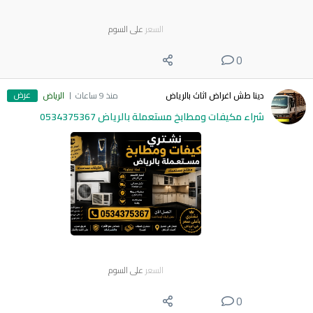
السعر
على السوم
0
عرض
دينا طش اغراض اثاث بالرياض
منذ 9 ساعات
الرياض
شراء مكيفات ومطابخ مستعملة بالرياض 0534375367
السعر
على السوم
0