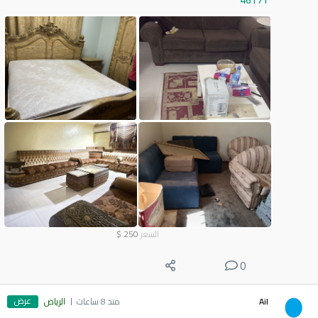
46171
السعر
250
$
0
عرض
Ail
منذ 8 ساعات
الرياض