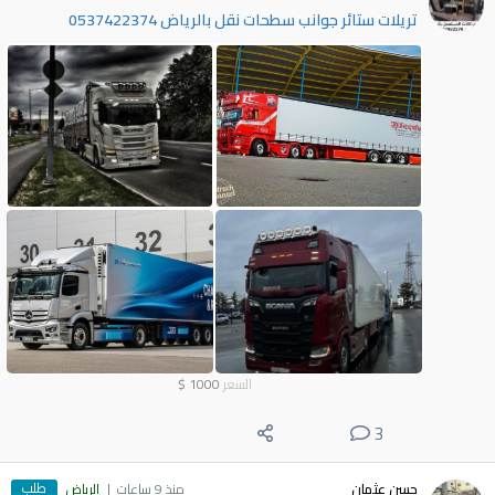
تريلات ستائر جوانب سطحات نقل بالرياض 0537422374
السعر
1000
$
3
طلب
حسن عثمان
منذ 9 ساعات
الرياض