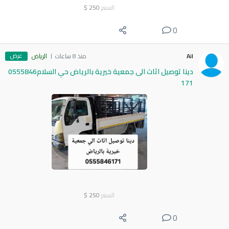
السعر
250
$
0
عرض
Ail
منذ 8 ساعات
الرياض
دينا توصيل اثاث الى جمعية خيرية بالرياض حي السلام0555846
171
السعر
250
$
0