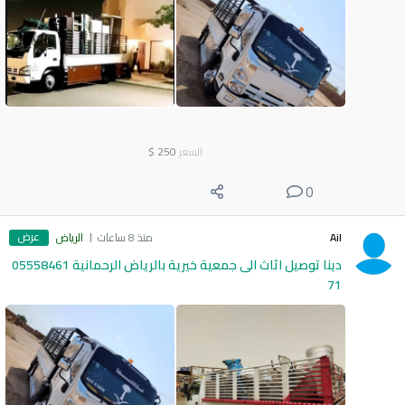
السعر
250
$
0
عرض
Ail
منذ 8 ساعات
الرياض
دينا توصيل اثاث الى جمعية خيرية بالرياض الرحمانية 05558461
71