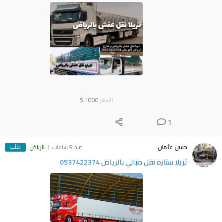
السعر
1000
$
1
طلب
حسن عثمان
منذ 9 ساعات
الرياض
تريلا ستاره نقل طبالي بالرياض 0537422374