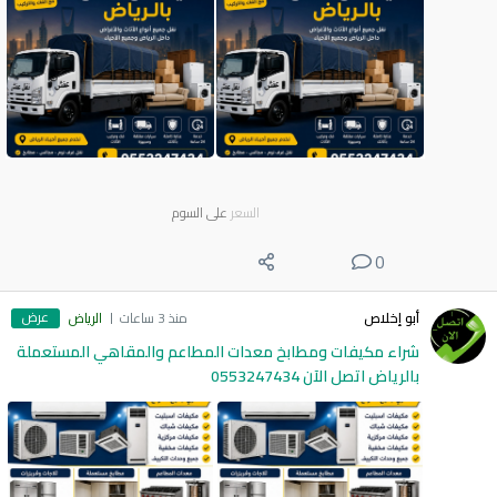
السعر
على السوم
0
عرض
أبو إخلاص
منذ 3 ساعات
الرياض
شراء مكيفات ومطابخ معدات المطاعم والمقاهي المستعملة
بالرياض اتصل الآن 0553247434