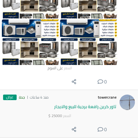
السعر
على السوم
0
عرض
towercrane
منذ 4 ساعات
جدة
تاور كرين رافعة برجية للبيع والايجار
السعر
25000
$
0