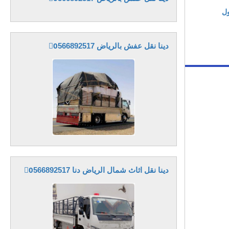
ول
دينا نقل عفش بالرياض 0َ566892517
دينا نقل اثاث شمال الرياض دنا 0َ566892517