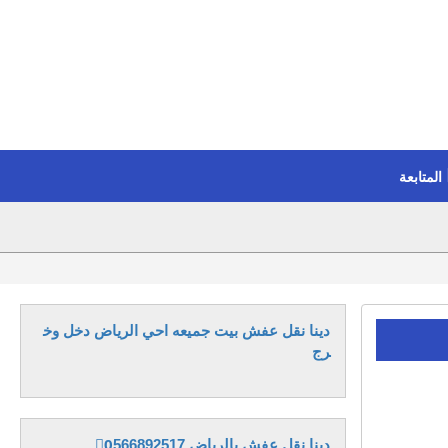
المتابعة
دينا نقل عفش بيت جميعه احي الرياض دخل وخ
رج
دينا نقل عفش بالرياض 0َ566892517