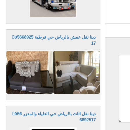
دينا نقل عفش بالرياض حي قرطبة 0َ5668925
17
دينا نقل اثاث بالرياض حي العلياء والمعزر 0َ56
6892517