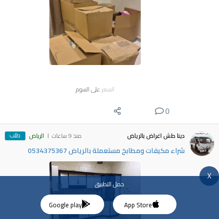
السعر
على السوم
0
طلب
دينا طش اغراض بالرياض
منذ 9 ساعات
الرياض
شراء مكيفات ومطابخ مستعملة بالرياض 0534375367
X
حمل التطبيق
Google play
App Store