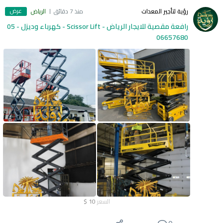
عرض
رؤية لتأجير المعدات
منذ 7 دقائق
الرياض
رافعة مقصية للايجار الرياض - Scissor Lift - كهرباء وديزل - 05
06657680
السعر
10
$