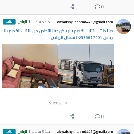
0
طلب
abwalshykhahmd442@gmail.com
منذ 5 ساعات
الرياض
دينا طش الأثاث القديم بالرياض دينا التخلص من الأثاث القديم بال
رياض 0َ536617401 شمال الرياض
السعر
200
$
0
طلب
abwalshykhahmd442@gmail.com
منذ 5 ساعات
الرياض