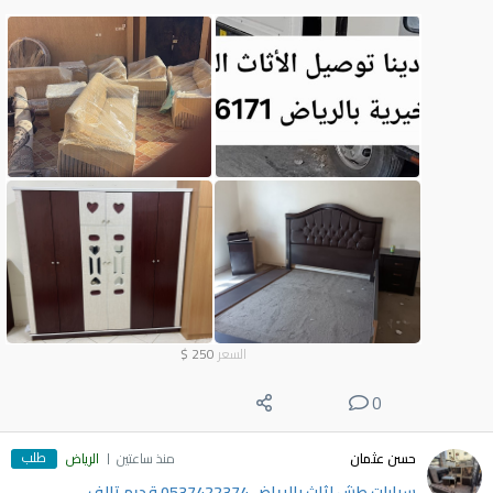
السعر
250
$
0
طلب
حسن عثمان
منذ ساعتين
الرياض
سيارات طش اثاث بالرياض 0537422374 قديم تالف