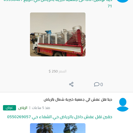
71
السعر
250
$
0
دينا نقل عفش الي جمعية خيرية شمال بالرياض
عرض
منذ 5 ساعات
الرياض
حقين نقل عفش داخل بالرياض حي الشفاء حي 0550269057