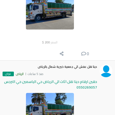
السعر
200
$
0
دينا نقل عفش الي جمعية خيرية شمال بالرياض
عرض
منذ 5 ساعات
الرياض
حقين ارقام دينا نقل اثاث الي الرياض حي الياسمين حي النرجس
0550269057