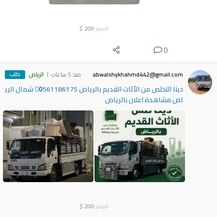
السعر
200
$
0
طلب
abwalshykhahmd442@gmail.com
منذ 5 ساعات
الرياض
دينا التخلص من الأثاث القديم بالرياض 0َ561186175 شمال الري
اض مشاهدة اعلان بالرياض
السعر
200
$