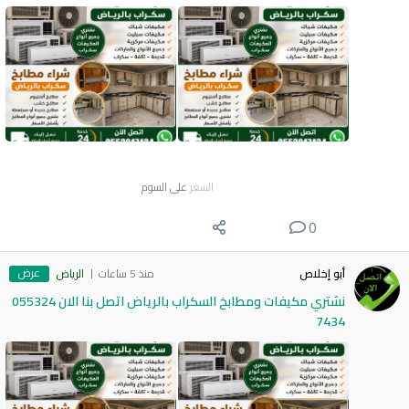
السعر
على السوم
0
عرض
أبو إخلاص
منذ 5 ساعات
الرياض
نشتري مكيفات ومطابخ السكراب بالرياض اتصل بنا الان 055324
7434