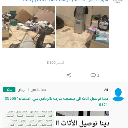
السعر
300
$
0
عرض
Ail
منذ ساعتين
الرياض
دينا توصيل اثاث الى جمعية خيرية بالرياض حي الملقاء055584
6171