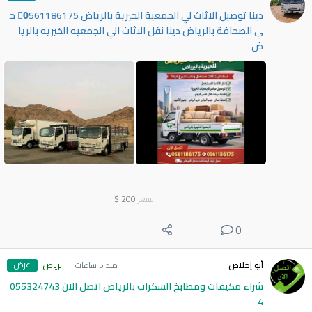
دينا توصيل الاثاث لي الجمعية الخيرية بالرياض 0َ561186175 ح
ي الصحافة بالرياض دينا نقل الاثاث الي الجمعيه الخيريه بالريا
ض
السعر
200
$
0
عرض
أبو إخلاص
منذ 5 ساعات
الرياض
شراء مكيفات ومطابخ السكراب بالرياض اتصل الان 055324743
4