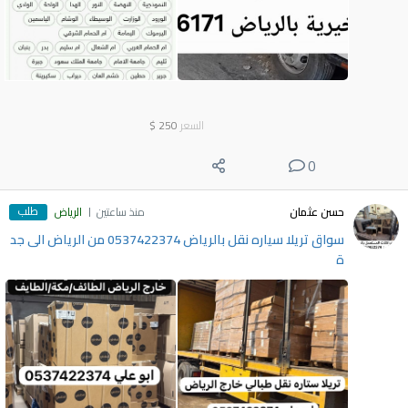
السعر
250
$
0
طلب
حسن عثمان
منذ ساعتين
الرياض
سواق تريلا سياره نقل بالرياض 0537422374 من الرياض الى جد
ة