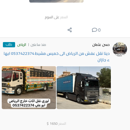
السعر
على السوم
0
طلب
حسن عثمان
منذ ساعتين
الرياض
دينا نقل عفش من الرياض الى خميس مشيط 0537422374 ابها
ء جازان
السعر
1650
$