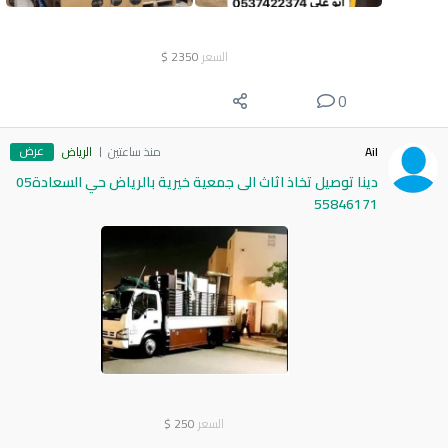
السعر
2350
$
0
عرض
Ail
منذ ساعتين
الرياض
دينا توصيل تخاذ اثاث الى جمعية خيرية بالرياض حي السعادة05
55846171
السعر
250
$