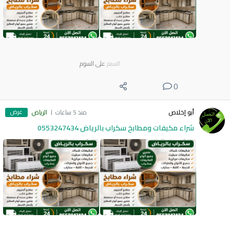
السعر
على السوم
0
عرض
أبو إخلاص
منذ 5 ساعات
الرياض
شراء مكيفات ومطابخ سكراب بالرياض 0553247434