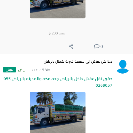
السعر
200
$
0
دينا نقل عفش الي جمعية خيرية شمال بالرياض
عرض
منذ 5 ساعات
الرياض
حقين نقل عفش داخل بالرياض جده مكه والمدينه بالرياض 055
0269057