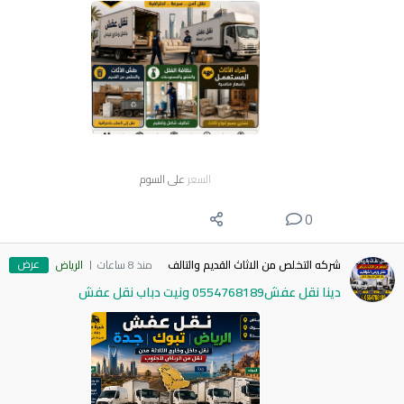
السعر
على السوم
0
عرض
شركه التخلص من الاثاث القديم والتالف
منذ 8 ساعات
الرياض
دينا نقل عفش0554768189 ونيت دباب نقل عفش