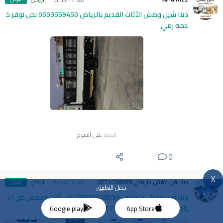
دينا شيل وطش الأثاث القديم بالرياض 0503559450 نحن نوفر خ
دمه رمي
السعر
على السوم
0
X
عرض
دينا نقل عفش بالرياض 0571038099
منذ 17 ساعة
الرياض
حمل التطبيق
دينا نقل عفش بالرياض 0َ571038099 نقل أثاث وعفش من الر
ياض إلى الدمام 0َ571038099
Google play
App Store