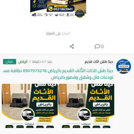
السعر
على السوم
0
عرض
دينا طش اثاث قديم
منذ 47 دقيقة
الرياض
دينا طش الاثاث التألف القديم بالرياض 0507973276 نظافة مس
تودعات فلل وشقق وقصور بالرياض