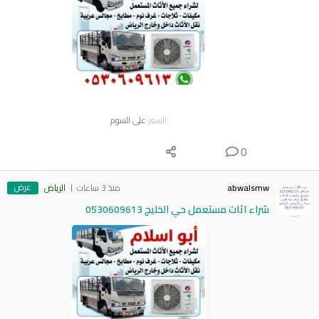
السعر
على السوم
0
عرض
abwalsmw
منذ 3 ساعات
الرياض
شراء اثاث مستعمل حي الخليج 0530609613