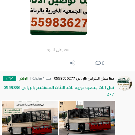
السعر
على السوم
0
عرض
دينا طش الاغراض بالرياض 0559836277
منذ 4 ساعات
الرياض
نقل اثاث جمعية خيرية تاخذ الاثاث المستخدم بالرياض 0559836
277