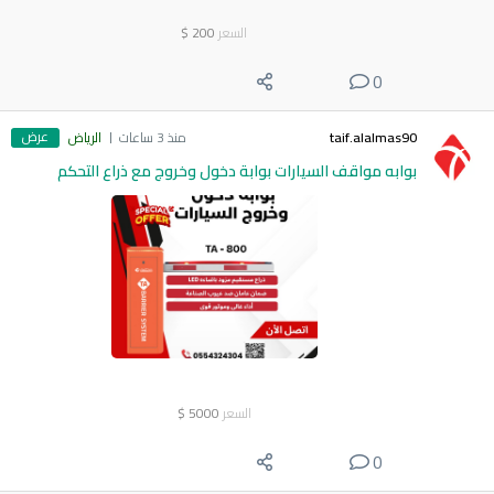
السعر
200
$
0
عرض
taif.alalmas90
منذ 3 ساعات
الرياض
بوابه مواقف السيارات بوابة دخول وخروج مع ذراع التحكم
السعر
5000
$
0