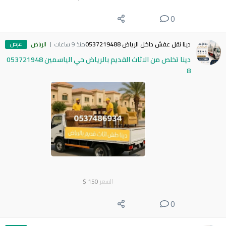
0
عرض
دينا نقل عفش داخل الرياض 0537219488
منذ 9 ساعات
الرياض
دينا تخلص من الاثاث القديم بالرياض حي الياسمين 053721948
8
السعر
150
$
0