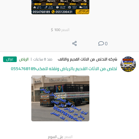
السعر
100
$
0
عرض
شركه التخلص من الاثاث القديم والتالف
منذ 8 ساعات
الرياض
تخلص من الاثاث القديم بالرياض ونقله للمكب0554768189
السعر
على السوم