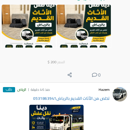
السعر
200
$
0
طلب
Hazem
منذ 46 دقيقة
الرياض
تخلص من الأثاث القديم بالرياض0531863941