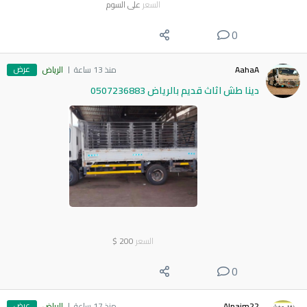
السعر
على السوم
0
عرض
AahaA
منذ 13 ساعة
الرياض
دينا طش اثاث قديم بالرياض 0507236883
السعر
200
$
0
عرض
Alnaim22
منذ 17 ساعة
الرياض