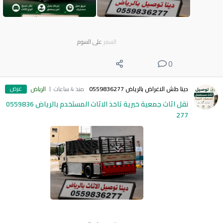
السعر
على السوم
0
عرض
دينا طش الاغراض بالرياض 0559836277
منذ 4 ساعات
الرياض
نقل اثاث جمعية خيرية تاخذ الاثاث المستخدم بالرياض 0559836
277