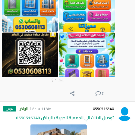
السعر
1
$
0
عرض
0550516340
منذ 11 ساعة
الرياض
توصيل الاثاث الي الجمعية الخيرية بالرياض 0550516340