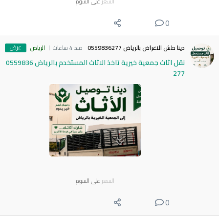
السعر
على السوم
0
عرض
دينا طش الاغراض بالرياض 0559836277
منذ 4 ساعات
الرياض
نقل اثاث جمعية خيرية تاخذ الاثاث المستخدم بالرياض 0559836
277
السعر
على السوم
0