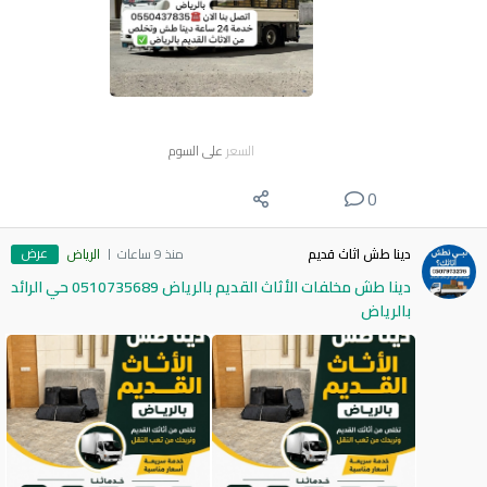
السعر
على السوم
0
عرض
دينا طش اثاث قديم
منذ 9 ساعات
الرياض
دينا طش مخلفات الأثاث القديم بالرياض 0510735689 حي الرائد
بالرياض