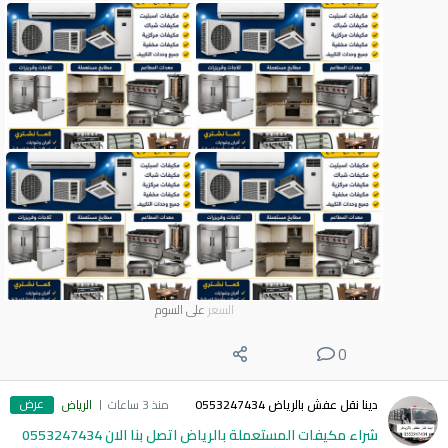
السعر
على السوم
0
عرض
دينا نقل عفش بالرياض 0553247434
منذ 3 ساعات
الرياض
شراء مكيفات المستعملة بالرياض اتصل بنا الان 0553247434