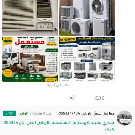
السعر
على السوم
0
عرض
دينا نقل عفش بالرياض 0553247434
منذ 3 ساعات
الرياض
نشتري مكيفات ومطابخ المستعملة بالرياض اتصل الآن 055324
7434