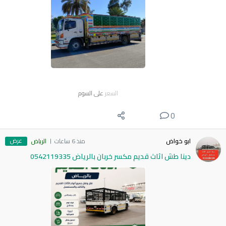
السعر
على السوم
0
عرض
ابو خواض
منذ 6 ساعات
الرياض
دينا طش اثاث قديم مكسر خربان بالرياض 0542119335