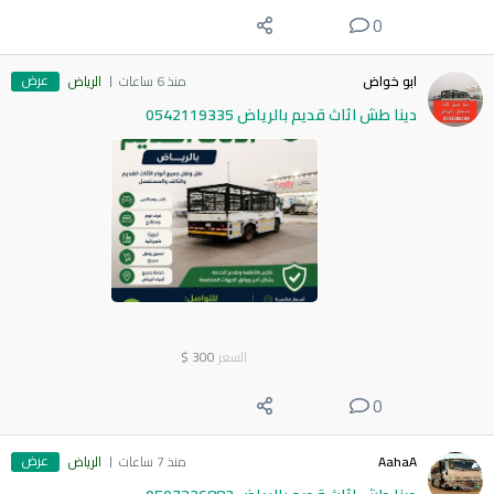
0
عرض
ابو خواض
منذ 6 ساعات
الرياض
دينا طش اثاث قديم بالرياض 0542119335
السعر
300
$
0
عرض
AahaA
منذ 7 ساعات
الرياض