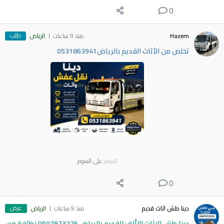
0
طلب
Hazem
منذ 9 ساعات
الرياض
تخلص من الأثاث القديم بالرياض0531863941
السعر
على السوم
0
عرض
دينا طش اثاث قديم
منذ 9 ساعات
الرياض
دينا طش الاثاث التألف القديم بالرياض 0507973276 نظافة مس