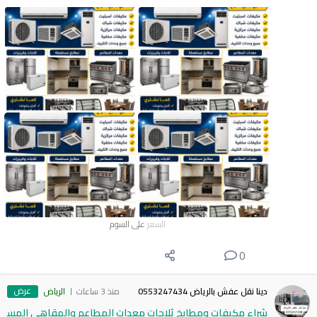
السعر
على السوم
0
عرض
دينا نقل عفش بالرياض 0553247434
منذ 3 ساعات
الرياض
شراء مكيفات ومطابخ ثلاجات معدات المطاعم والمقاهي المس