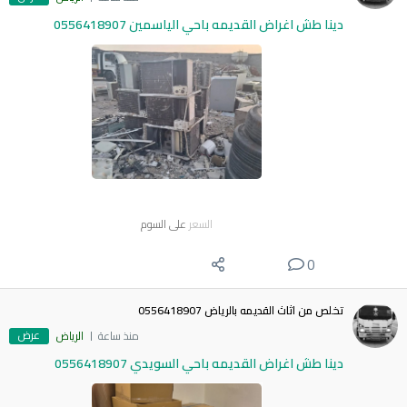
دينا طش اغراض القديمه باحي الياسمين 0556418907
السعر
على السوم
0
تخلص من اثاث القديمه بالرياض 0556418907
عرض
منذ ساعة
الرياض
دينا طش اغراض القديمه باحي السويدي 0556418907