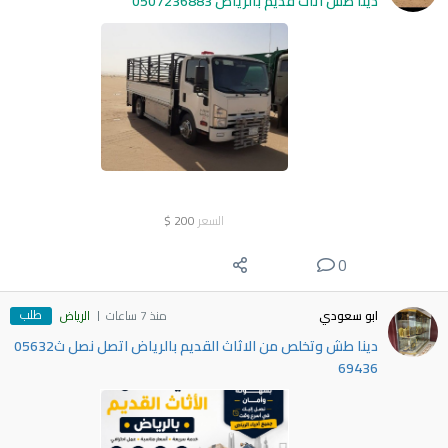
دينا طش اثاث قديم بالرياض 0507236883
السعر
200
$
0
طلب
ابو سعودي
منذ 7 ساعات
الرياض
دينا طش وتخلص من الاثاث القديم بالرياض اتصل نصل ث05632
69436