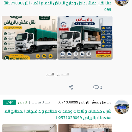
دينا نقل عفش داخل وخارج الرياض الدمام اتصل الآن 0َ571038
099
السعر
على السوم
0
عرض
دينا نقل عفش بالرياض 0571038099
منذ 3 ساعات
الرياض
شراء مكيفات وثلاجات ومعدات مطاعم وكافيهات المطابخ الم
ستعملة بالرياض 0َ571038099