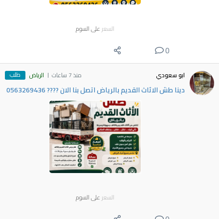
السعر
على السوم
0
طلب
ابو سعودي
منذ 7 ساعات
الرياض
دينا طش الاثاث القديم بالرياض اتصل بنا الان ???? 0563269436
السعر
على السوم