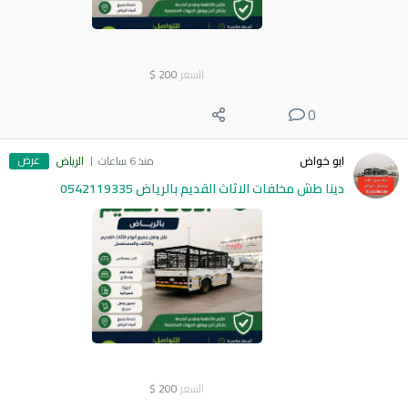
السعر
200
$
0
عرض
ابو خواض
منذ 6 ساعات
الرياض
دينا طش مخلفات الاثاث القديم بالرياض 0542119335
السعر
200
$