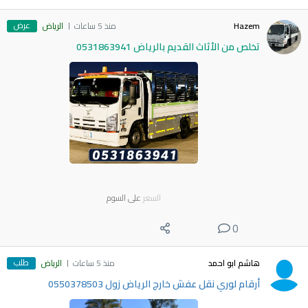
عرض
Hazem
منذ 5 ساعات
الرياض
تخلص من الأثاث القديم بالرياض 0531863941
السعر
على السوم
0
طلب
هاشم ابو احمد
منذ 5 ساعات
الرياض
أرقام لوري نقل عفش خارج الرياض زول 0550378503