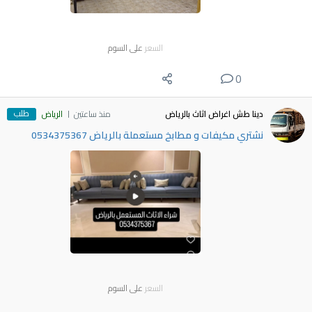
السعر
على السوم
0
طلب
دينا طش اغراض اثاث بالرياض
منذ ساعتين
الرياض
نشتري مكيفات و مطابخ مستعملة بالرياض 0534375367
السعر
على السوم