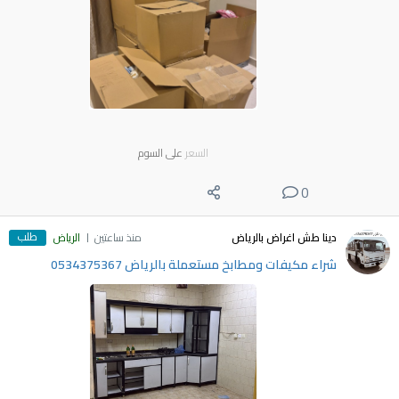
السعر
على السوم
0
طلب
دينا طش اغراض بالرياض
منذ ساعتين
الرياض
شراء مكيفات ومطابخ مستعملة بالرياض 0534375367