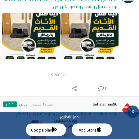
تودعات فلل وشقق وقصور بالرياض
السعر
200
$
0
عرض
taif.alalmas90
منذ 12 ساعة
الرياض
X
بوابه مواقف السيارات بوابة دخول وخروج مع ذراع التحكم
حمل التطبيق
Google play
App Store