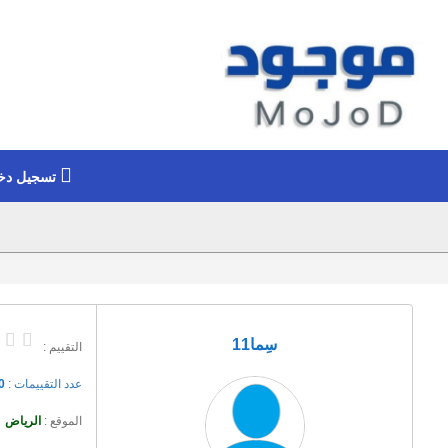
تسجيل دخ
سِما11
التقييم :
عدد التقييمات :
0
الموقع :
الرياض