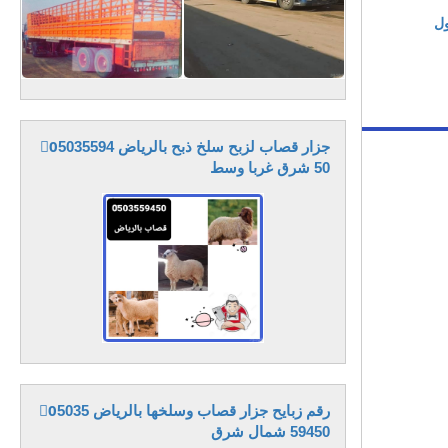
ول
جزار قصاب لزبح سلخ ذبح بالرياض 0َ5035594
50 شرق غربا وسط
رقم زبايح جزار قصاب وسلخها بالرياض 0َ5035
59450 شمال شرق