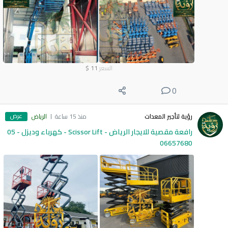
السعر
11
$
0
عرض
رؤية لتأجير المعدات
منذ 15 ساعة
الرياض
رافعة مقصية للايجار الرياض - Scissor Lift - كهرباء وديزل - 05
06657680