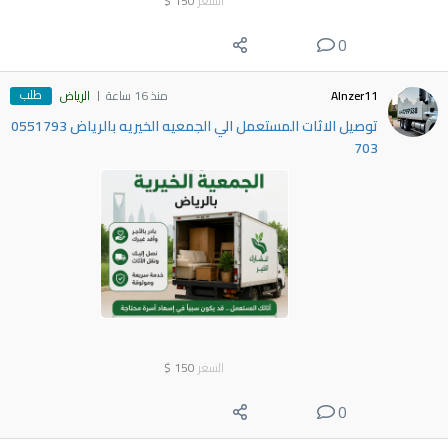
السعر
150
$
0
طلب
Alnzer11
منذ 16 ساعة
الرياض
توصيل الاثات المستعمل الي الجمعيه الخيريه بالرياض 0551793
703
السعر
150
$
0