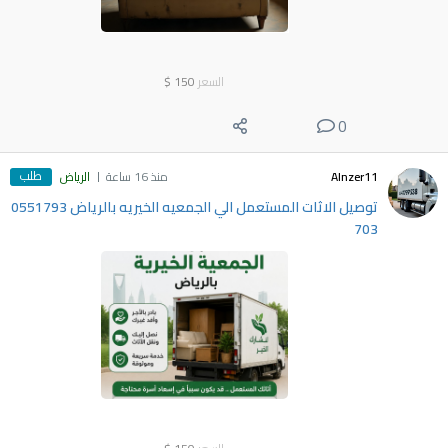
السعر
150
$
0
طلب
Alnzer11
منذ 16 ساعة
الرياض
توصيل الاثات المستعمل الي الجمعيه الخيريه بالرياض 0551793
703