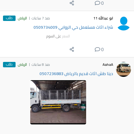
0
طلب
ابو عبدالله 11
منذ 7 ساعات
الرياض
شراء اثاث مستعمل حي الروابي 0509734009
السعر
على السوم
0
طلب
AahaA
منذ 8 ساعات
الرياض
دينا طش اثاث قديم بالرياض 0507236883