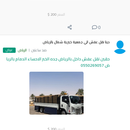
السعر
200
$
0
دينا نقل عفش الي جمعية خيرية شمال بالرياض
عرض
منذ ساعتين
الرياض
حقين نقل عفش داخل بالرياض جده الخبر الاحساء الدمام بالريا
ض 0550269057
السعر
200
$