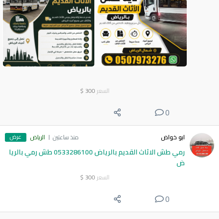
السعر
300
$
0
عرض
ابو خواض
منذ ساعتين
الرياض
رمي طش الاثاث القديم بالرياض 0533286100 طش رمي بالريا
ض
السعر
300
$
0