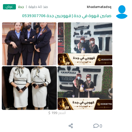
عرض
khadamatadsq
منذ 40 دقيقة
جدة
صبابين قهوة في جدة | قهوجيين جدة 0539307706
السعر
199
$
0