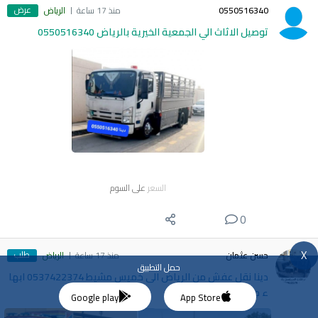
عرض
0550516340
منذ 17 ساعة
الرياض
توصيل الاثاث الي الجمعية الخيرية بالرياض 0550516340
السعر
على السوم
0
X
طلب
حسن عثمان
منذ 17 ساعة
الرياض
حمل التطبيق
دينا نقل عفش من الرياض الى خميس مشيط 0537422374 ابها
ء جازان
Google play
App Store