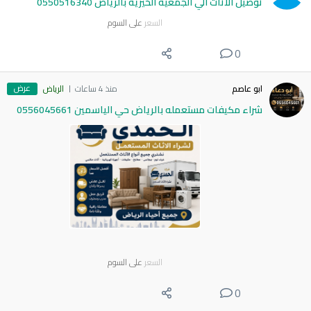
توصيل الاثاث الي الجمعية الخيرية بالرياض 0550516340
السعر
على السوم
0
عرض
ابو عاصم
منذ 4 ساعات
الرياض
شراء مكيفات مستعمله بالرياض حي الياسمين 0556045661
السعر
على السوم
0