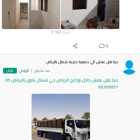
السعر
100
$
0
دينا نقل عفش الي جمعية خيرية شمال بالرياض
عرض
منذ ساعتين
الرياض
دينا نقل عفش داخل وخارج الرياض حي شمال شرق بالرياض 05
50269057