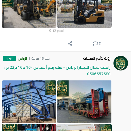
السعر
12
$
0
عرض
رؤية لتأجير المعدات
منذ 15 ساعة
الرياض
رافعة عمال للايجار الرياض - سلة رفع أشخاص -10 م16 م22 م :
0506657680