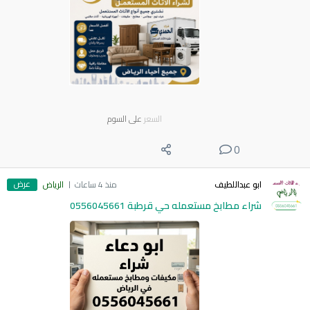
السعر
على السوم
0
عرض
ابو عبداللطيف
منذ 4 ساعات
الرياض
شراء مطابخ مستعمله حي قرطبة 0556045661