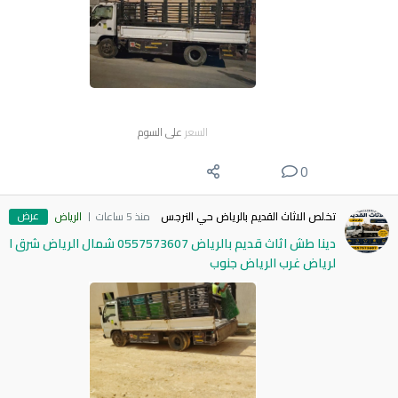
السعر
على السوم
0
عرض
تخلص الاثاث القديم بالرياض حي النرجس
منذ 5 ساعات
الرياض
دينا طش اثاث قديم بالرياض 0557573607 شمال الرياض شرق ا
لرياض غرب الرياض جنوب