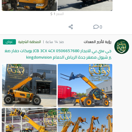
السعر
1
$
0
عرض
رؤية لتأجير المعدات
منذ 14 ساعة
المنطقة الشرقية
جي سي بي للايجار 0506657680 JCB 3CX 4CX بوبكات حفار صغ
ير شيول مصغر جدة الرياض الدمام kingdomvision