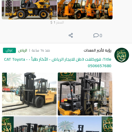
السعر
1
$
0
عرض
رؤية لتأجير المعدات
منذ 14 ساعة
الرياض
Title: فوركلفت 3طن للايجار الرياض - الأكثر طلباً - CAT Toyota -
0506657680