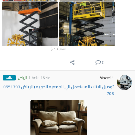
السعر
10
$
0
طلب
Alnzer11
منذ 16 ساعة
الرياض
توصيل الاثات المستعمل الي الجمعيه الخيريه بالرياض 0551793
703