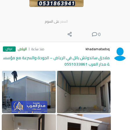
السعر
على السوم
0
عرض
khadamatadsq
منذ ساعة
الرياض
ملاحق ساندوتش بانل في الرياض – الجودة والسرعة مع مؤسس
ة مدار العرب 0551033861