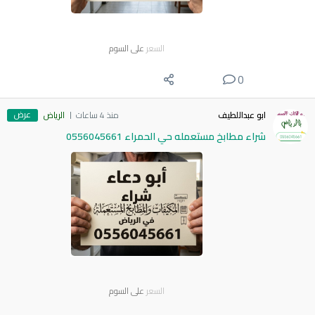
السعر
على السوم
0
عرض
ابو عبداللطيف
منذ 4 ساعات
الرياض
شراء مطابخ مستعمله حي الحمراء 0556045661
السعر
على السوم