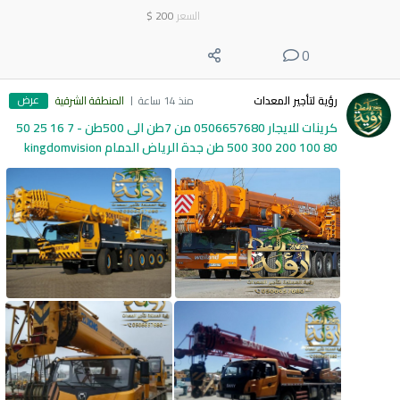
السعر
200
$
0
عرض
رؤية لتأجير المعدات
منذ 14 ساعة
المنطقة الشرقية
كرينات للايجار 0506657680 من 7طن الى 500طن - 7 16 25 50
80 100 200 300 500 طن جدة الرياض الدمام kingdomvision