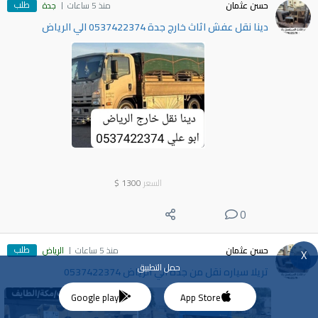
طلب
حسن عثمان
منذ 5 ساعات
جدة
دينا نقل عفش اثاث خارج جدة 0537422374 الي الرياض
السعر
1300
$
0
طلب
حسن عثمان
منذ 5 ساعات
الرياض
X
حمل التطبيق
تريلا سياره نقل من جدة الي الرياض 0537422374
Google play
App Store