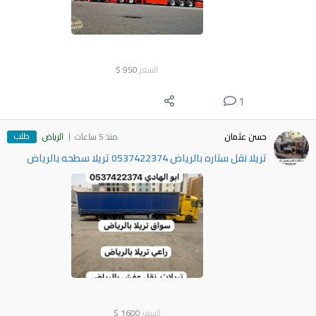
السعر
950
$
1
طلب
حسن عثمان
منذ 5 ساعات
الرياض
تريلا نقل ستاره بالرياض 0537422374 تريلا سطحه بالرياض
السعر
1600
$