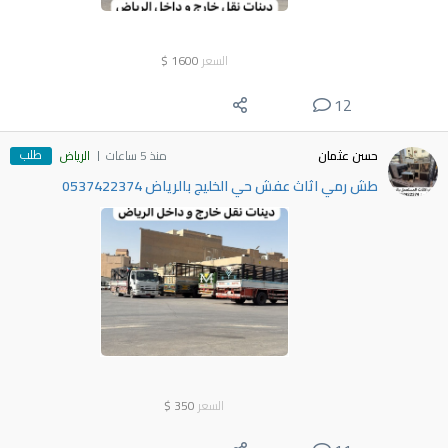
السعر
1600
$
12
طلب
حسن عثمان
منذ 5 ساعات
الرياض
طش رمي اثاث عفش حي الخليج بالرياض 0537422374
السعر
350
$