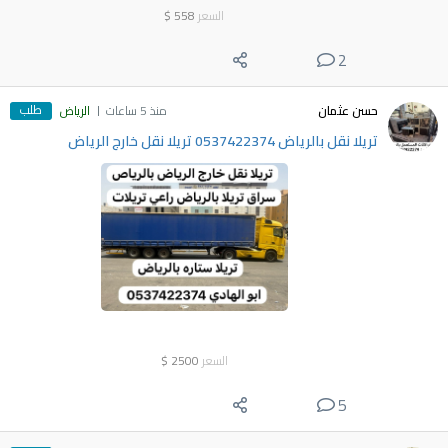
السعر
558
$
2
طلب
حسن عثمان
منذ 5 ساعات
الرياض
تريلا نقل بالرياض 0537422374 تريلا نقل خارج الرياض
السعر
2500
$
5