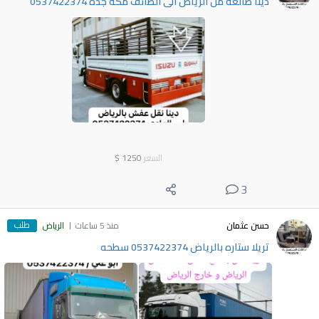
دينا طالعه من الرياض الى الطائف مكة جدة 0537422374
السعر
1250
$
3
طلب
حسن عثمان
منذ 5 ساعات
الرياض
تريلا ستاره بالرياض 0537422374 سطحه