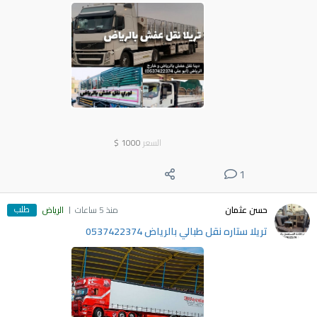
السعر
1000
$
1
طلب
حسن عثمان
منذ 5 ساعات
الرياض
تريلا ستاره نقل طبالي بالرياض 0537422374