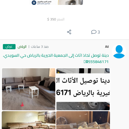
السعر
350
$
3
عرض
Ail
منذ 3 ساعات
الرياض
دينة توصل تخاذ اثاث إلى الجمعية الخيرية بالرياض حي السويدي،
0َ555846171