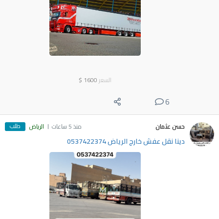
السعر
1600
$
6
طلب
حسن عثمان
منذ 5 ساعات
الرياض
دينا نقل عفش خارج الرياض 0537422374