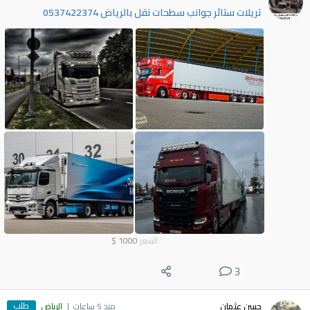
تريلات ستائر جوانب سطحات نقل بالرياض 0537422374
السعر
1000
$
3
طلب
حسن عثمان
منذ 5 ساعات
الرياض