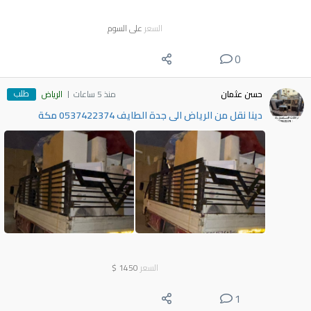
السعر
على السوم
0
طلب
حسن عثمان
منذ 5 ساعات
الرياض
دينا نقل من الرياض الى جدة الطايف 0537422374 مكة
السعر
1450
$
1