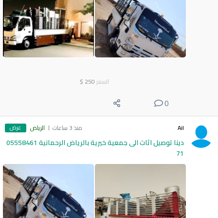
السعر
250
$
0
عرض
Ail
منذ 3 ساعات
الرياض
دينا توصيل اثاث الى جمعية خيرية بالرياض الرحمانية 05558461
71