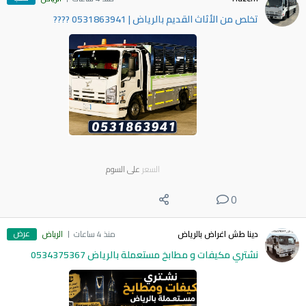
​تخلص من الأثاث القديم بالرياض | 0531863941 ????
السعر
على السوم
0
عرض
دينا طش اغراض بالرياض
منذ 4 ساعات
الرياض
نشتري مكيفات و مطابخ مستعملة بالرياض 0534375367