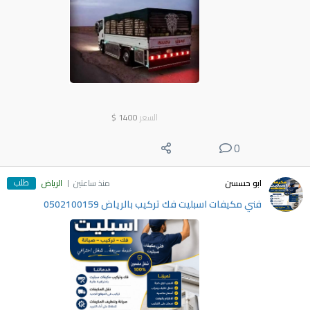
السعر
1400
$
0
طلب
ابو حسسن
منذ ساعتين
الرياض
فني مكيفات اسبليت فك تركيب بالرياض 0502100159