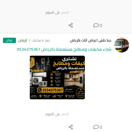
السعر
على السوم
0
عرض
دينا طش اغراض اثاث بالرياض
منذ 4 ساعات
الرياض
شراء مكيفات ومطابخ مستعملة بالرياض 0534375367
السعر
على السوم
0