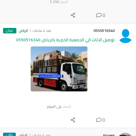
السعر
250
$
0
عرض
0550516340
منذ 4 ساعات
الرياض
توصيل الاثاث الي الجمعية الخيرية بالرياض 0550516340
السعر
على السوم
0
طلب
Hazem
منذ 4 ساعات
الرياض