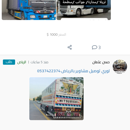
السعر
1000
$
3
طلب
حسن عثمان
منذ 5 ساعات
الرياض
لوري توصيل مشاوير بالرياض 0537422374