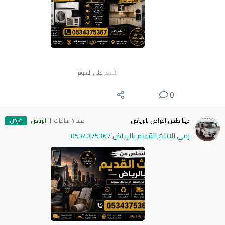
السعر
على السوم
0
عرض
دينا طش اغراض بالرياض
منذ 4 ساعات
الرياض
رمي الاثاث القديم بالرياض 0534375367