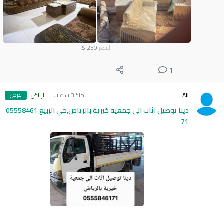
السعر
250
$
1
عرض
Ail
منذ 3 ساعات
الرياض
دينا توصيل اثاث الى جمعية خيرية بالرياض,حي الربيع 05558461
71