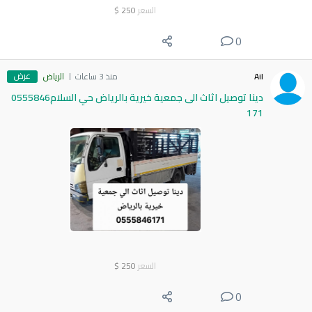
السعر
250
$
0
عرض
Ail
منذ 3 ساعات
الرياض
دينا توصيل اثاث الى جمعية خيرية بالرياض حي السلام0555846
171
السعر
250
$
0