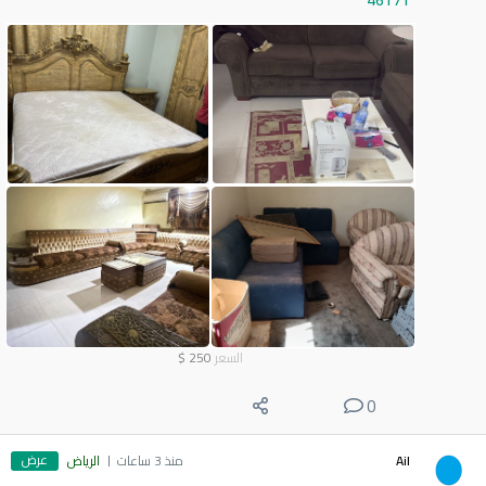
46171
السعر
250
$
0
عرض
Ail
منذ 3 ساعات
الرياض