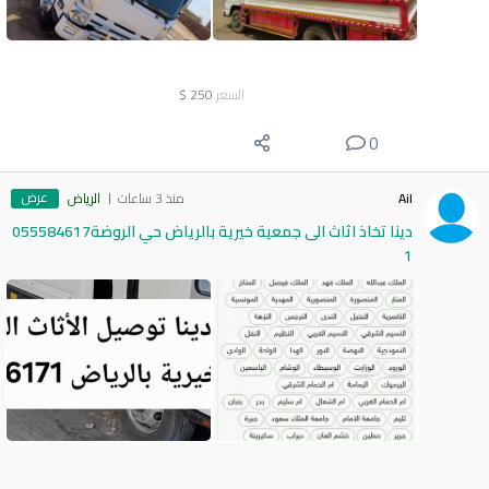
السعر
250
$
0
عرض
Ail
منذ 3 ساعات
الرياض
دينا تخاذ اثاث الى جمعية خيرية بالرياض حي الروضة055584617
1