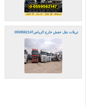
تريلات نقل عفش خارج الرياض0559562147