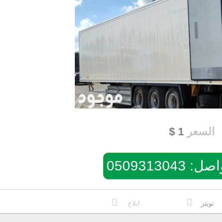
السعر
1
$
050931304
تويتر
ابلاغ