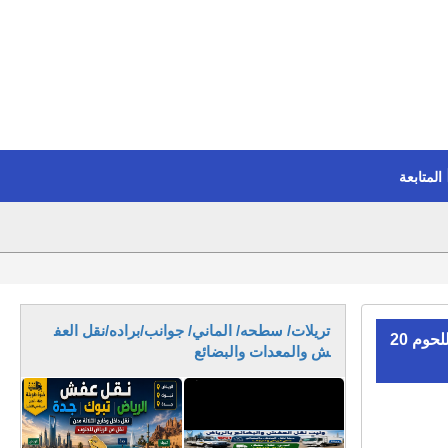
المتابعة
تريلات/ سطحه/ الماني/ جوانب/براده/نقل العف
للبيع بمعرضنا#براد كرون لنقل اللحوم 20
ش والمعدات والبضائع