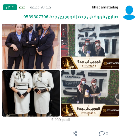
عرض
khadamatadsq
منذ 28 دقيقة
جدة
صبابين قهوة في جدة | قهوجيين جدة 0539307706
السعر
199
$
0