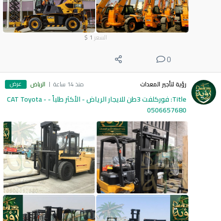
السعر
1
$
0
عرض
رؤية لتأجير المعدات
منذ 14 ساعة
الرياض
Title: فوركلفت 3طن للايجار الرياض - الأكثر طلباً - CAT Toyota -
0506657680