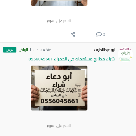
السعر
على السوم
0
عرض
ابو عبداللطيف
منذ 4 ساعات
الرياض
شراء مطابخ مستعمله حي الحمراء 0556045661
السعر
على السوم