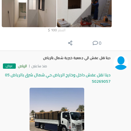
السعر
100
$
0
دينا نقل عفش الي جمعية خيرية شمال بالرياض
عرض
منذ ساعتين
الرياض
دينا نقل عفش داخل وخارج الرياض حي شمال شرق بالرياض 05
50269057