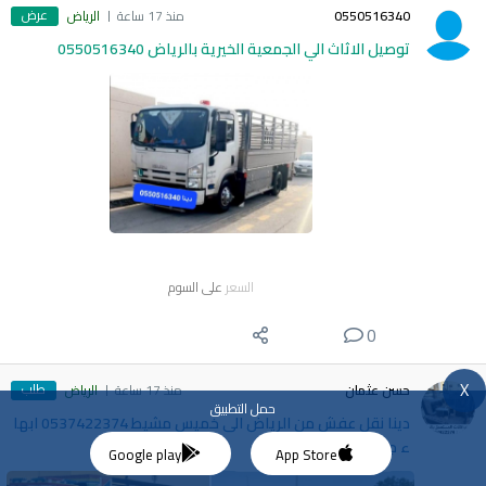
عرض
0550516340
منذ 17 ساعة
الرياض
توصيل الاثاث الي الجمعية الخيرية بالرياض 0550516340
السعر
على السوم
0
X
طلب
حسن عثمان
منذ 17 ساعة
الرياض
حمل التطبيق
دينا نقل عفش من الرياض الى خميس مشيط 0537422374 ابها
ء جازان
Google play
App Store