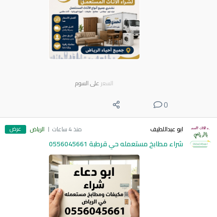
السعر
على السوم
0
عرض
ابو عبداللطيف
منذ 4 ساعات
الرياض
شراء مطابخ مستعمله حي قرطبة 0556045661