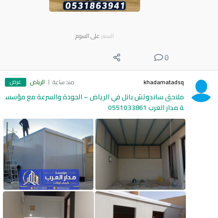
السعر
على السوم
0
عرض
khadamatadsq
منذ ساعة
الرياض
ملاحق ساندوتش بانل في الرياض – الجودة والسرعة مع مؤسس
ة مدار العرب 0551033861