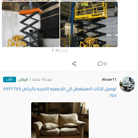
السعر
10
$
0
طلب
Alnzer11
منذ 16 ساعة
الرياض
توصيل الاثات المستعمل الي الجمعيه الخيريه بالرياض 0551793
703