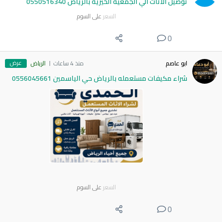
توصيل الاثاث الي الجمعية الخيرية بالرياض 0550516340
السعر
على السوم
0
عرض
ابو عاصم
منذ 4 ساعات
الرياض
شراء مكيفات مستعمله بالرياض حي الياسمين 0556045661
السعر
على السوم
0