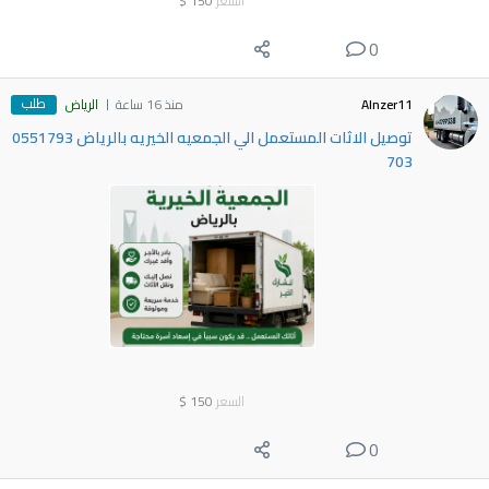
السعر
150
$
0
طلب
Alnzer11
منذ 16 ساعة
الرياض
توصيل الاثات المستعمل الي الجمعيه الخيريه بالرياض 0551793
703
السعر
150
$
0