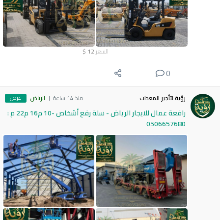
السعر
12
$
0
عرض
رؤية لتأجير المعدات
منذ 14 ساعة
الرياض
رافعة عمال للايجار الرياض - سلة رفع أشخاص -10 م16 م22 م :
0506657680