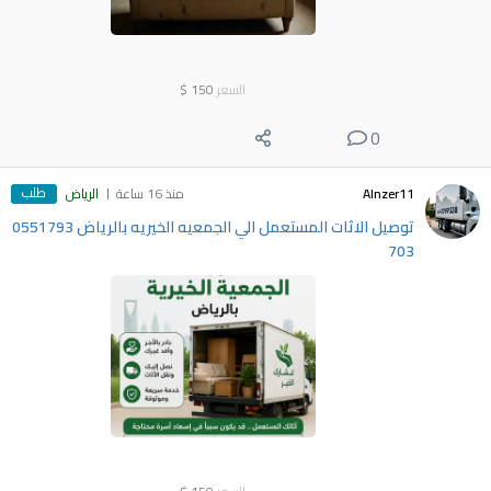
السعر
150
$
0
طلب
Alnzer11
منذ 16 ساعة
الرياض
توصيل الاثات المستعمل الي الجمعيه الخيريه بالرياض 0551793
703