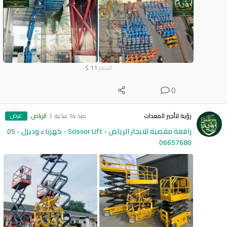
السعر
11
$
0
عرض
رؤية لتأجير المعدات
منذ 14 ساعة
الرياض
رافعة مقصية للايجار الرياض - Scissor Lift - كهرباء وديزل - 05
06657680