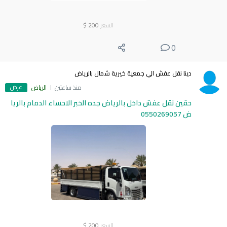
السعر
200
$
0
دينا نقل عفش الي جمعية خيرية شمال بالرياض
عرض
منذ ساعتين
الرياض
حقين نقل عفش داخل بالرياض جده الخبر الاحساء الدمام بالريا
ض 0550269057
السعر
200
$