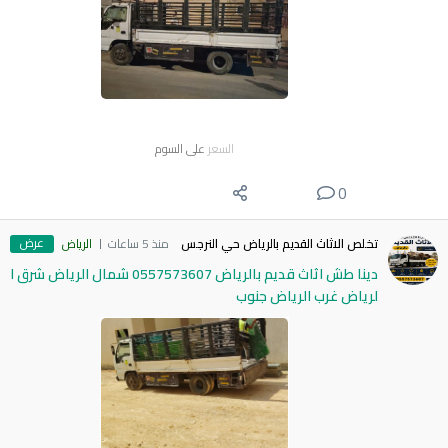
السعر
على السوم
0
عرض
تخلص الاثاث القديم بالرياض حي النرجس
منذ 5 ساعات
الرياض
دينا طش اثاث قديم بالرياض 0557573607 شمال الرياض شرق ا
لرياض غرب الرياض جنوب