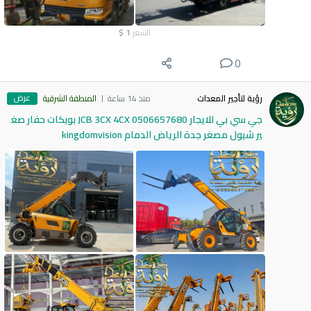
السعر
1
$
0
عرض
رؤية لتأجير المعدات
منذ 14 ساعة
المنطقة الشرقية
جي سي بي للايجار 0506657680 JCB 3CX 4CX بوبكات حفار صغ
ير شيول مصغر جدة الرياض الدمام kingdomvision