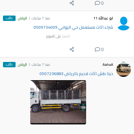
0
طلب
ابو عبدالله 11
منذ 7 ساعات
الرياض
شراء اثاث مستعمل حي الروابي 0509734009
السعر
على السوم
0
طلب
AahaA
منذ 7 ساعات
الرياض
دينا طش اثاث قديم بالرياض 0507236883