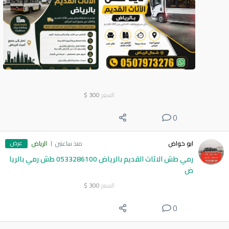
السعر
300
$
0
عرض
ابو خواض
منذ ساعتين
الرياض
رمي طش الاثاث القديم بالرياض 0533286100 طش رمي بالريا
ض
السعر
300
$
0