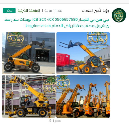
عرض
رؤية لتأجير المعدات
منذ 11 ساعة
المنطقة الشرقية
جي سي بي للايجار 0506657680 JCB 3CX 4CX بوبكات حفار صغ
ير شيول مصغر جدة الرياض الدمام kingdomvision
السعر
1
$