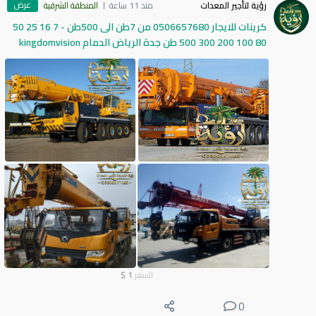
عرض
رؤية لتأجير المعدات
منذ 11 ساعة
المنطقة الشرقية
كرينات للايجار 0506657680 من 7طن الى 500طن - 7 16 25 50
80 100 200 300 500 طن جدة الرياض الدمام kingdomvision
السعر
1
$
0