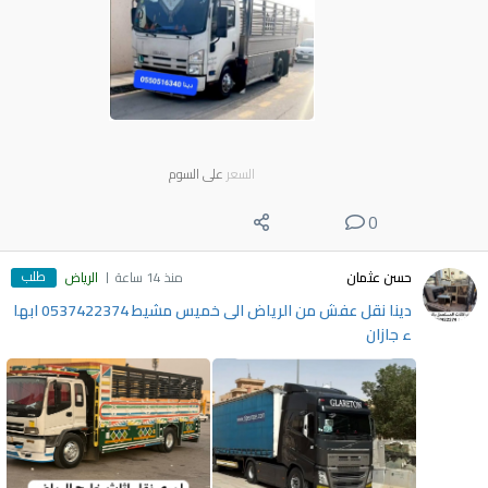
السعر
على السوم
0
طلب
حسن عثمان
منذ 14 ساعة
الرياض
دينا نقل عفش من الرياض الى خميس مشيط 0537422374 ابها
ء جازان