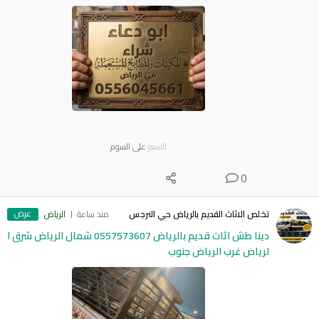
السعر
على السوم
0
عرض
تخلص الاثاث القديم بالرياض حي النرجس
منذ ساعة
الرياض
دينا طش اثاث قديم بالرياض 0557573607 شمال الرياض شرق ا
لرياض غرب الرياض جنوب