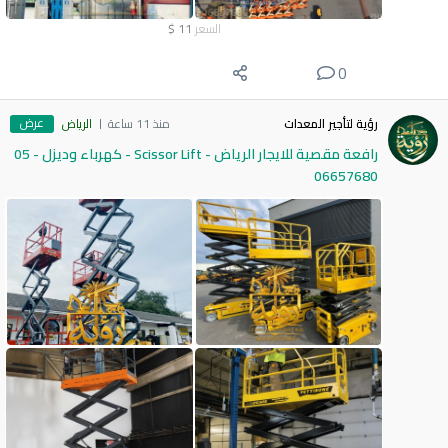
السعر
11
$
0
عرض
رؤية لتأجير المعدات
منذ 11 ساعة
الرياض
رافعة مقصية للايجار الرياض - Scissor Lift - كهرباء وديزل - 05
06657680