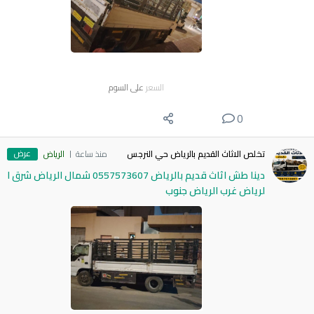
السعر
على السوم
0
عرض
تخلص الاثاث القديم بالرياض حي النرجس
منذ ساعة
الرياض
دينا طش اثاث قديم بالرياض 0557573607 شمال الرياض شرق ا
لرياض غرب الرياض جنوب