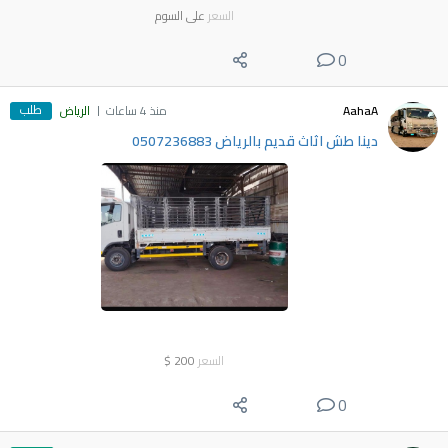
السعر
على السوم
0
طلب
AahaA
منذ 4 ساعات
الرياض
دينا طش اثاث قديم بالرياض 0507236883
السعر
200
$
0