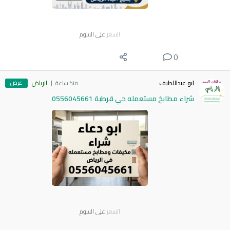
السعر
على السوم
0
عرض
ابو عبداللطيف
منذ ساعة
الرياض
شراء مطابخ مستعمله حي قرطبة 0556045661
السعر
على السوم