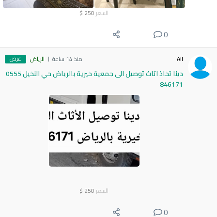
السعر
250
$
0
عرض
Ail
منذ 14 ساعة
الرياض
دينا تخاذ اثاث توصيل الى جمعية خيرية بالرياض حي النخيل 0555
846171
السعر
250
$
0