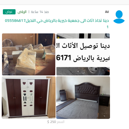
عرض
Ail
منذ 14 ساعة
الرياض
دينا تخاذ اثاث الى جمعية خيرية بالرياض حي النخيل055584617
1
السعر
250
$