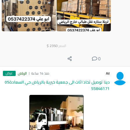
السعر
2350
$
0
عرض
Ail
منذ 14 ساعة
الرياض
دينا توصيل تخاذ اثاث الى جمعية خيرية بالرياض حي السعادة05
55846171