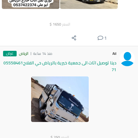
السعر
1650
$
1
عرض
Ail
منذ 14 ساعة
الرياض
دينا توصيل اثاث الى جمعية خيرية بالرياض حي الفلاح05558461
71
السعر
250
$