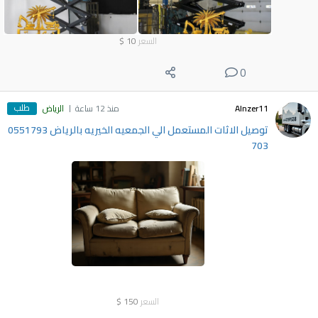
السعر
10
$
0
طلب
Alnzer11
منذ 12 ساعة
الرياض
توصيل الاثات المستعمل الي الجمعيه الخيريه بالرياض 0551793
703
السعر
150
$