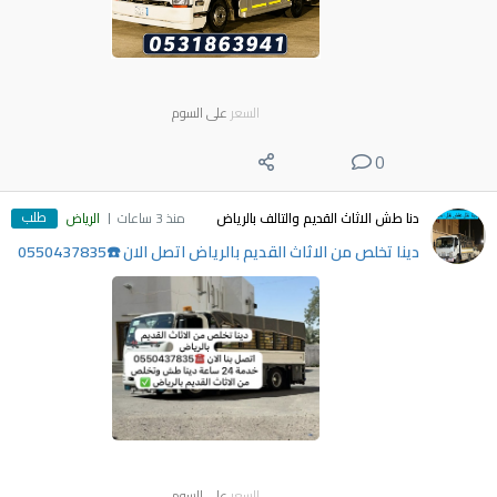
السعر
على السوم
0
طلب
دنا طش الاثاث القديم والتالف بالرياض
منذ 3 ساعات
الرياض
دينا تخلص من الاثاث القديم بالرياض اتصل الان ☎️0550437835
السعر
على السوم