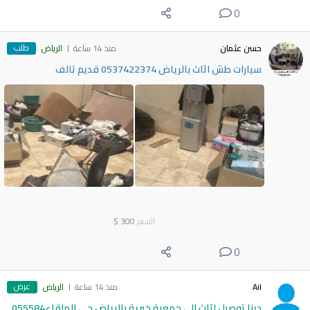
0
طلب
حسن عثمان
منذ 14 ساعة
الرياض
سيارات طش اثاث بالرياض 0537422374 قديم تالف
السعر
300
$
0
عرض
Ail
منذ 14 ساعة
الرياض
دينا توصيل اثاث الى جمعية خيرية بالرياض حي الملقاء055584