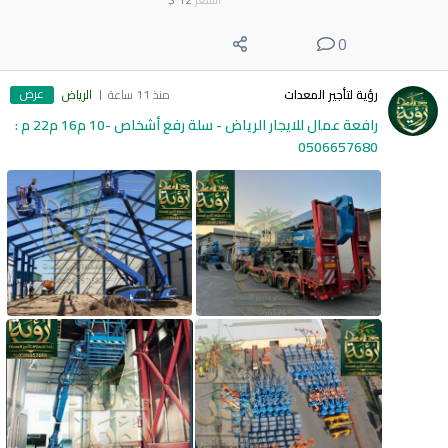
0
عرض
رؤية لتأجير المعدات
منذ 11 ساعة
الرياض
رافعة عمال للايجار الرياض - سلة رفع أشخاص -10 م16 م22 م :
0506657680