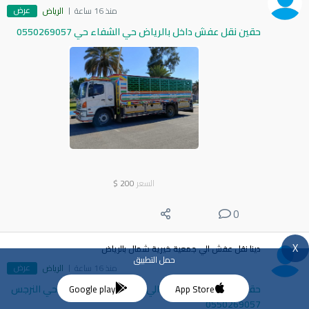
عرض
منذ 16 ساعة
الرياض
حقين نقل عفش داخل بالرياض حي الشفاء حي 0550269057
السعر
200
$
0
X
دينا نقل عفش الي جمعية خيرية شمال بالرياض
حمل التطبيق
عرض
منذ 16 ساعة
الرياض
حقين ارقام دينا نقل اثاث الي الرياض حي الياسمين حي النرجس
Google play
App Store
0550269057