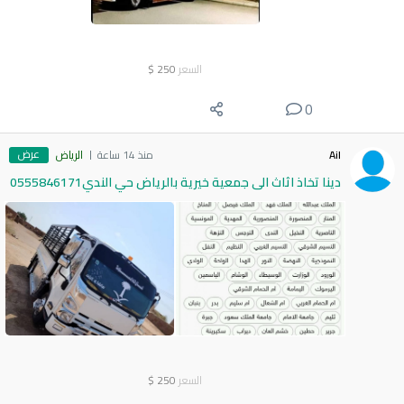
السعر
250
$
0
عرض
Ail
منذ 14 ساعة
الرياض
دينا تخاذ اثاث الى جمعية خيرية بالرياض حي الندي0555846171
السعر
250
$