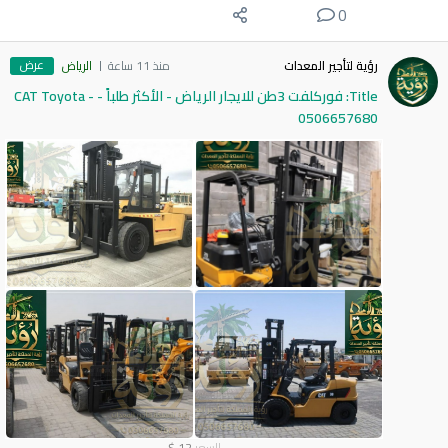
0
عرض
رؤية لتأجير المعدات
منذ 11 ساعة
الرياض
Title: فوركلفت 3طن للايجار الرياض - الأكثر طلباً - CAT Toyota -
0506657680
السعر
12
$