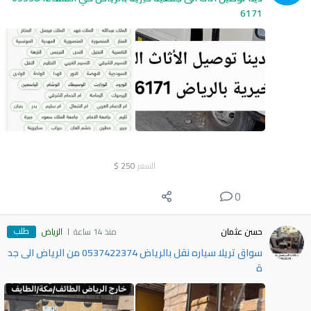
6171
السعر
250
$
0
طلب
حسن عثمان
منذ 14 ساعة
الرياض
سواق تريلا سياره نقل بالرياض 0537422374 من الرياض الى جد
ة