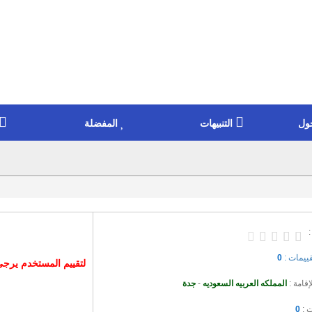
ول
التنبيهات
المفضلة
:
قييمات :
0
لتقييم المستخدم يرج
إقامة :
المملكه العربيه السعوديه
-
جدة
ت :
0