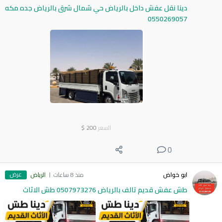
دينا نقل عفش داخل بالرياض حي شمال شرق بالرياض جده مكه
0550269057
السعر
200
$
0
عرض
ابو خواض
منذ 8 ساعات
الرياض
طش عفش قديم تالف بالرياض 0507973276 طش الاثاث