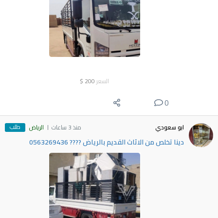
السعر
200
$
0
طلب
ابو سعودي
منذ 3 ساعات
الرياض
دينا تخلص من الاثاث القديم بالرياض ???? 0563269436