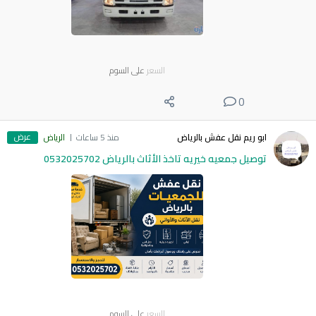
السعر
على السوم
0
عرض
ابو ريم نقل عفش بالرياض
منذ 5 ساعات
الرياض
توصيل جمعيه خيريه تاخذ الأثاث بالرياض 0532025702
السعر
على السوم