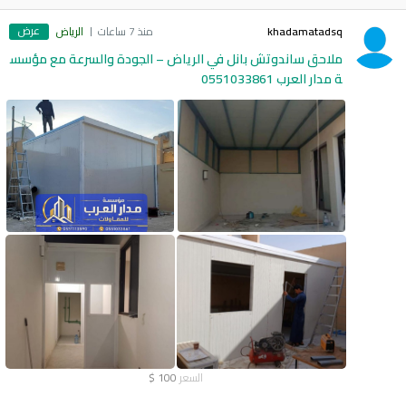
عرض
khadamatadsq
منذ 7 ساعات
الرياض
ملاحق ساندوتش بانل في الرياض – الجودة والسرعة مع مؤسس
ة مدار العرب 0551033861
السعر
100
$