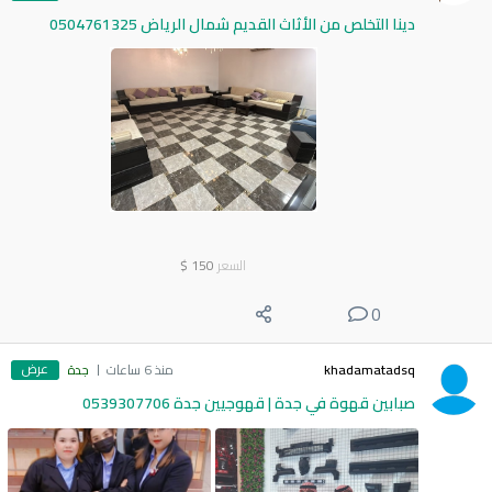
دينا التخلص من الأثاث القديم شمال الرياض 0504761325
السعر
150
$
0
عرض
khadamatadsq
منذ 6 ساعات
جدة
صبابين قهوة في جدة | قهوجيين جدة 0539307706