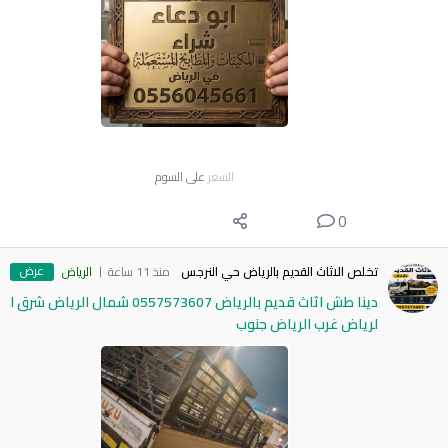
السعر
على السوم
0
عرض
تخلص الاثاث القديم بالرياض حي النرجس
منذ 11 ساعة
الرياض
دينا طش اثاث قديم بالرياض 0557573607 شمال الرياض شرق ا
لرياض غرب الرياض جنوب