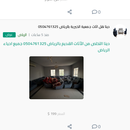
0
دينا نقل اثاث جمعية الخيرية بالرياض 0504761325
عرض
منذ 5 ساعات
الرياض
دينا التخلص من الأثاث القديم بالرياض 0504761325 جميع احياء
الرياض
السعر
199
$
0