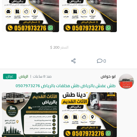
السعر
200
$
0
عرض
ابو خواض
منذ 8 ساعات
الرياض
طش عفش بالرياض طش مخلفات بالرياض 0507973276