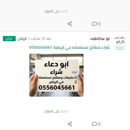
السعر
على السوم
0
عرض
ابو عبداللطيف
منذ 10 ساعات
الرياض
شراء مطابخ مستعمله حي قرطبة 0556045661
السعر
على السوم
0