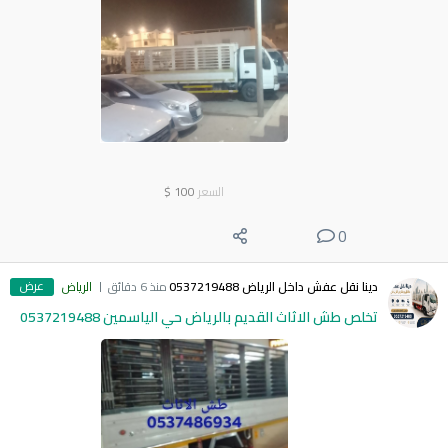
السعر
100
$
0
عرض
دينا نقل عفش داخل الرياض 0537219488
منذ 6 دقائق
الرياض
تخلص طش الاثاث القديم بالرياض حي الياسمين 0537219488