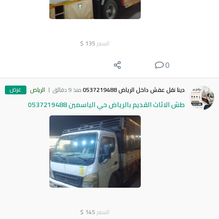
السعر
135
$
0
عرض
دينا نقل عفش داخل الرياض 0537219488
منذ 9 دقائق
الرياض
طش الاثاث القديم بالرياض حي الياسمين 0537219488
السعر
145
$