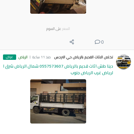
السعر
على السوم
0
عرض
تخلص الاثاث القديم بالرياض حي النرجس
منذ 11 ساعة
الرياض
دينا طش اثاث قديم بالرياض 0557573607 شمال الرياض شرق ا
لرياض غرب الرياض جنوب