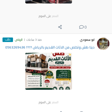
السعر
على السوم
0
طلب
ابو سعودي
منذ 3 ساعات
الرياض
دينا طش وتخلص من الاثاث القديم بالرياض ???? 0563269436
السعر
على السوم