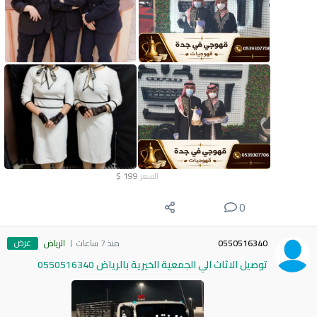
السعر
199
$
0
عرض
0550516340
منذ 7 ساعات
الرياض
توصيل الاثاث الي الجمعية الخيرية بالرياض 0550516340