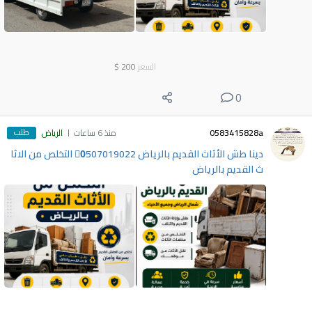
السعر
200
$
0
طلب
0583415828a
منذ 6 ساعات
الرياض
دينا طش الأثاث القديم بالرياض 0َ507019022 التخلص من الاثا
ث القديم بالرياض