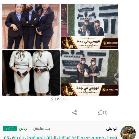
السعر
119
$
0
عرض
ابو علي
منذ ساعتين
الرياض
توصيل جمعيه خيريه تاخذ تستقبل الاثاث المستعمل بالرياض 05