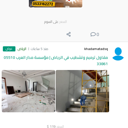
السعر
على السوم
0
عرض
khadamatadsq
منذ 5 ساعات
الرياض
مقاول ترميم وتشطيب في الرياض | مؤسسة مدار العرب 05510
33861
السعر
119
$