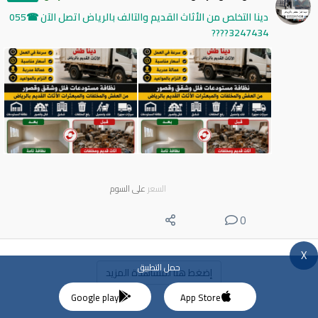
دينا التخلص من الأثاث القديم والتالف بالرياض اتصل الآن ☎055
3247434????
السعر
على السوم
0
X
حمل التطبيق
إضغط هنا لمشاهدة المزيد
Google play
App Store