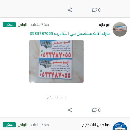
0
عرض
ابو حازم
منذ 7 ساعات
الرياض
شراء اثاث مستعمل حي الجنادريه 0533787055
السعر
1000
$
0
عرض
دينا طش اثاث قديم
منذ 7 ساعات
الرياض