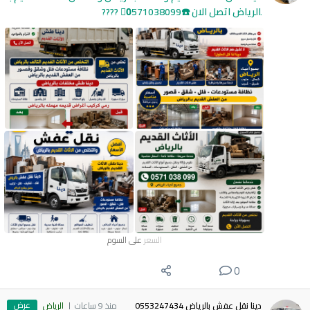
الرياض اتصل الان ☎️0َ571038099 ????
السعر
على السوم
0
عرض
دينا نقل عفش بالرياض 0553247434
منذ 9 ساعات
الرياض