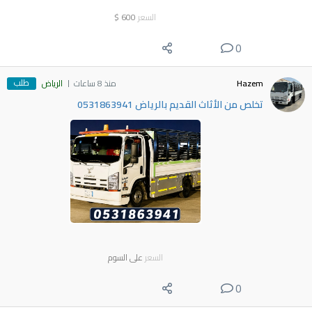
السعر
600
$
0
طلب
Hazem
منذ 8 ساعات
الرياض
تخلص من الأثاث القديم بالرياض 0531863941
السعر
على السوم
0