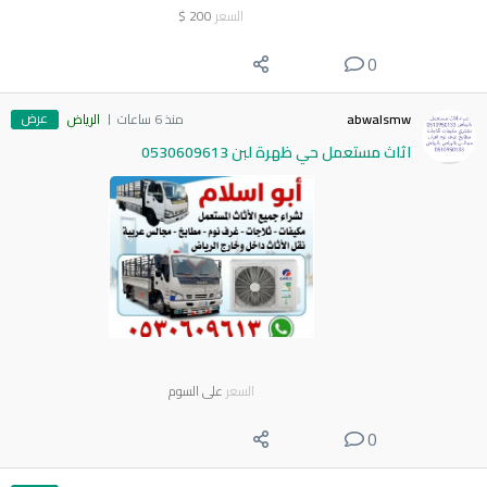
السعر
200
$
0
عرض
abwalsmw
منذ 6 ساعات
الرياض
اثاث مستعمل حي ظهرة لبن 0530609613
السعر
على السوم
0