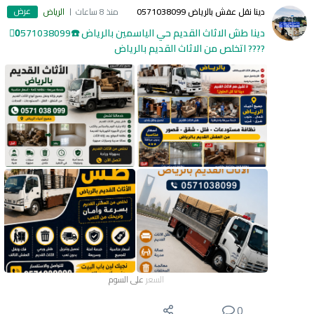
عرض
دينا نقل عفش بالرياض 0571038099
منذ 8 ساعات
الرياض
دينا طش الاثاث القديم حي الياسمين بالرياض ☎️0َ571038099
???? اتخلص من الاثاث القديم بالرياض
السعر
على السوم
0