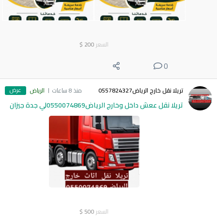
السعر
200
$
0
عرض
تريلا نقل خارج الرياض0557824327
منذ 8 ساعات
الرياض
تريلا نقل ععش داخل وخارج الرياض0550074869لي جدة جيزان
السعر
500
$