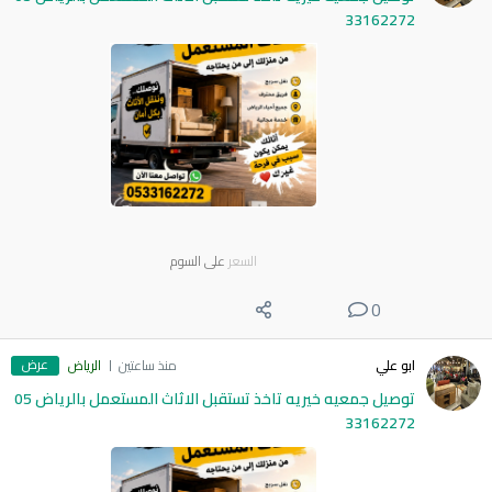
33162272
السعر
على السوم
0
عرض
ابو علي
منذ ساعتين
الرياض
توصيل جمعيه خيريه تاخذ تستقبل الاثاث المستعمل بالرياض 05
33162272