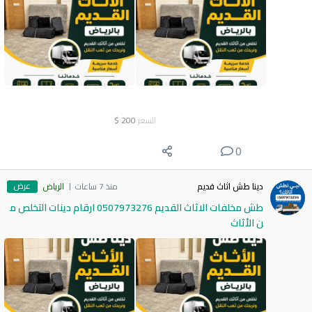
السعر
200
$
0
عرض
دينا طش اثاث قديم
منذ 7 ساعات
الرياض
طش مخلفات الاثاث القديم 0507973276 ارقام دينات التخلص م
ن الأثاث