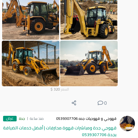
السعر
320
$
0
عرض
قهوجي و قهوجيات جده 0539307706
منذ ساعة
جدة
قهوجي جدة ومباشرات قهوة محترفات | أفضل خدمات الضيافة
بجدة 0539307706