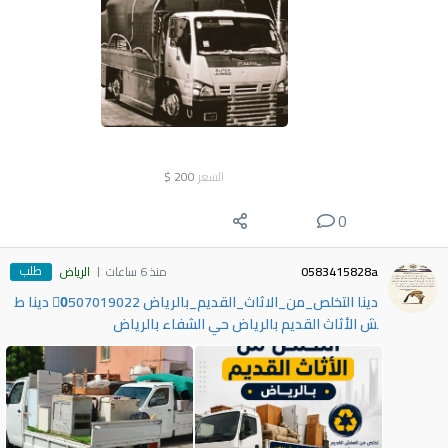
السعر
200
$
0
طلب
0583415828a
منذ 6 ساعات
الرياض
دينا التخلص_من_الاثاث_القديم_بالرياض 0َ507019022 دينا ط
ش الأثاث القديم بالرياض حي الشفاء بالرياض