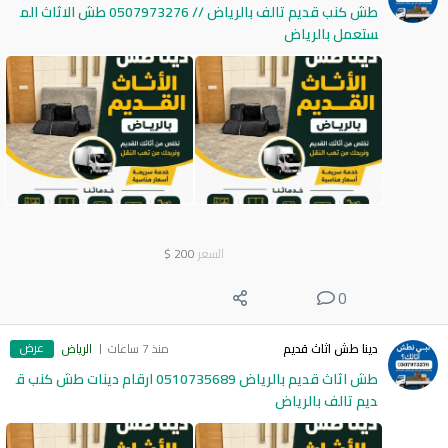
طش كنب قديم تالف بالرياض // 0507973276 طش الاثاث الم
ستعمل بالرياض
السعر
200
$
0
عرض
دينا طش اثاث قديم
منذ 7 ساعات
الرياض
طش اثاث قديم بالرياض 0510735689 ارقام دينات طش كنب ق
ديم تالف بالرياض