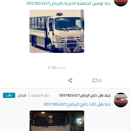
دينا توصيل الجمعية الخيرية بالرياض0557824327
السعر
250
$
0
طلب
تريلا نقل خارج الرياض0557824327
منذ 8 ساعات
الرياض
دينا نقل اثاث خارج الرياض0557824327