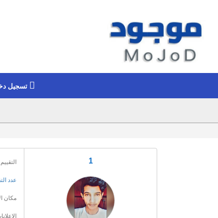
تسجيل دخ
1
التقييم 
عدد الت
مكان ال
الإعلانا