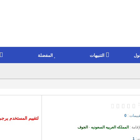
ول
التنبيهات
المفضلة
:
قييمات :
0
لتقييم المستخدم يرج
إقامة :
المملكه العربيه السعوديه
-
الجوف
ت :
1