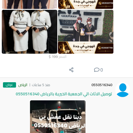
السعر
199
$
0
عرض
0550516340
منذ 5 ساعات
الرياض
توصيل الاثاث الي الجمعية الخيرية بالرياض 0550516340