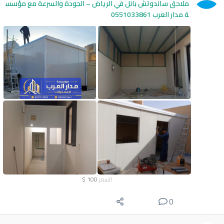
ملاحق ساندوتش بانل في الرياض – الجودة والسرعة مع مؤسس
ة مدار العرب 0551033861
السعر
100
$
0