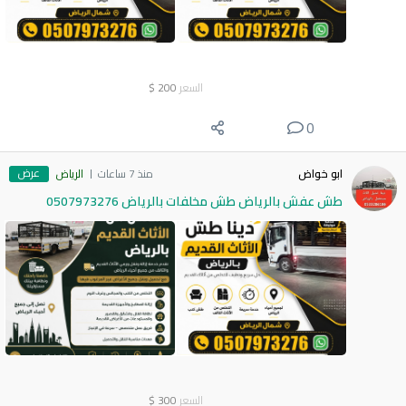
السعر
200
$
0
عرض
ابو خواض
منذ 7 ساعات
الرياض
طش عفش بالرياض طش مخلفات بالرياض 0507973276
السعر
300
$