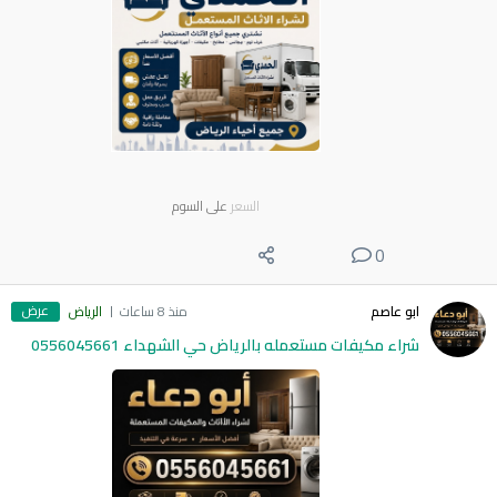
السعر
على السوم
0
عرض
ابو عاصم
منذ 8 ساعات
الرياض
شراء مكيفات مستعمله بالرياض حي الشهداء 0556045661