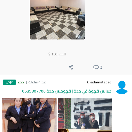
السعر
150
$
0
عرض
khadamatadsq
منذ 4 ساعات
جدة
صبابين قهوة في جدة | قهوجيين جدة 0539307706