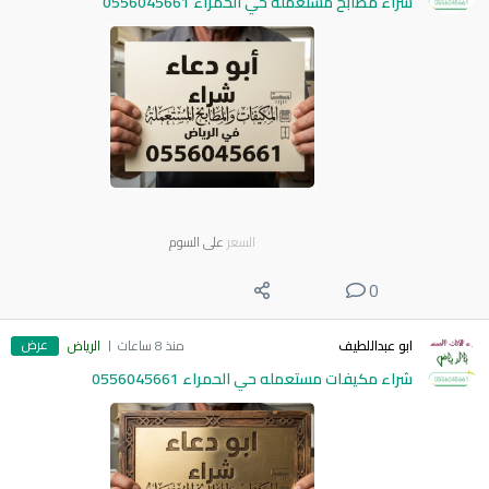
شراء مطابخ مستعمله حي الحمراء 0556045661
السعر
على السوم
0
عرض
ابو عبداللطيف
منذ 8 ساعات
الرياض
شراء مكيفات مستعمله حي الحمراء 0556045661