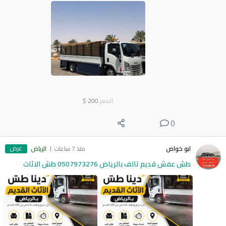
السعر
200
$
0
عرض
ابو خواض
منذ 7 ساعات
الرياض
طش عفش قديم تالف بالرياض 0507973276 طش الاثاث