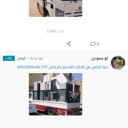
السعر
200
$
0
طلب
ابو سعودي
منذ ساعة
الرياض
دينا تخلص من الاثاث القديم بالرياض ???? 0563269436