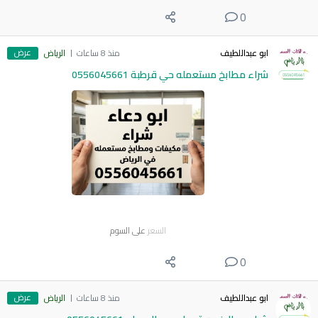
0
عرض
ابو عبداللطيف
منذ 8 ساعات
الرياض
شراء مطابخ مستعمله حي قرطبة 0556045661
السعر
على السوم
0
عرض
ابو عبداللطيف
منذ 8 ساعات
الرياض