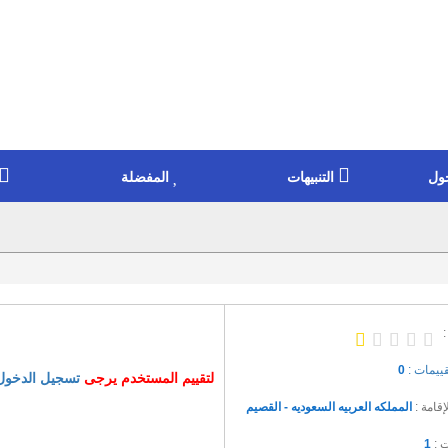
ول
التنبيهات
المفضلة
:
قييمات :
0
لتقييم المستخدم يرجى
تسجيل الدخول
إقامة :
المملكه العربيه السعوديه - القصيم
ت :
1