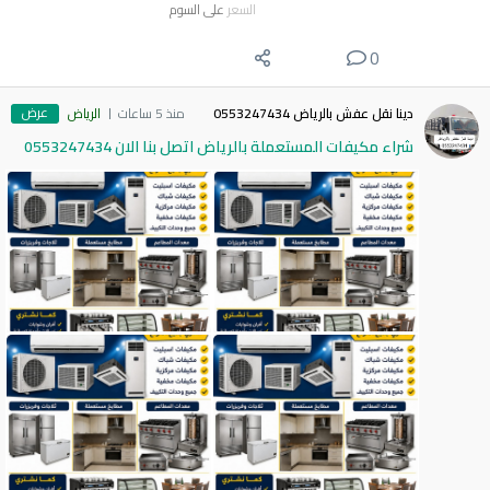
السعر
على السوم
0
عرض
دينا نقل عفش بالرياض 0553247434
منذ 5 ساعات
الرياض
شراء مكيفات المستعملة بالرياض اتصل بنا الان 0553247434