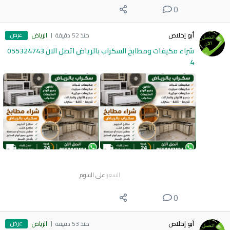
0
عرض
أبو إخلاص
منذ 52 دقيقة
الرياض
شراء مكيفات ومطابخ السكراب بالرياض اتصل الان 055324743
4
السعر
على السوم
0
عرض
أبو إخلاص
منذ 53 دقيقة
الرياض