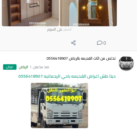
السعر
على السوم
0
تخلص من اثاث القديمه بالرياض 0556418907
عرض
منذ ساعتين
الرياض
دينا طش اغراض القديمه باحي الرحمانيه 0556418907