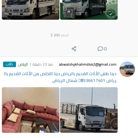
السعر
200
$
0
طلب
abwalshykhahmd442@gmail.com
منذ 23 دقيقة
الرياض
دينا طش الأثاث القديم بالرياض دينا التخلص من الأثاث القديم بال
رياض 0َ536617401 شمال الرياض