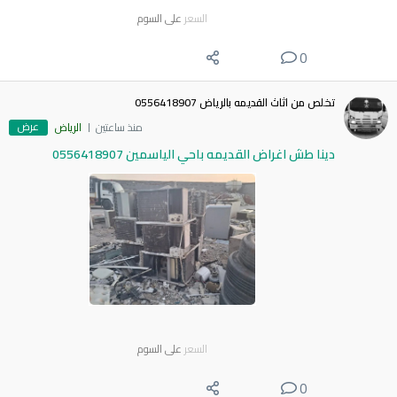
السعر
على السوم
0
تخلص من اثاث القديمه بالرياض 0556418907
عرض
منذ ساعتين
الرياض
دينا طش اغراض القديمه باحي الياسمين 0556418907
السعر
على السوم
0