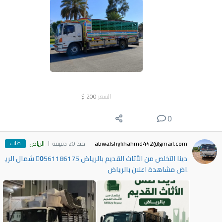
السعر
200
$
0
طلب
abwalshykhahmd442@gmail.com
منذ 20 دقيقة
الرياض
دينا التخلص من الأثاث القديم بالرياض 0َ561186175 شمال الري
اض مشاهدة اعلان بالرياض