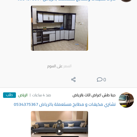
السعر
على السوم
0
طلب
دينا طش اغراض اثاث بالرياض
منذ 4 ساعات
الرياض
نشتري مكيفات و مطابخ مستعملة بالرياض 0534375367