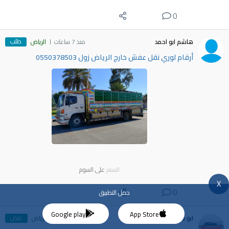
0
طلب
هاشم ابو احمد
منذ 7 ساعات
الرياض
أرقام لوري نقل عفش خارج الرياض زول 0550378503
السعر
على السوم
X
0
حمل التطبيق
Google play
App Store
عرض
ابو خواض
منذ 8 ساعات
الرياض