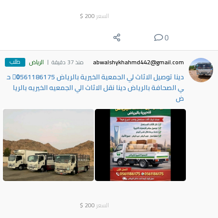
السعر
200
$
0
طلب
abwalshykhahmd442@gmail.com
منذ 37 دقيقة
الرياض
دينا توصيل الاثاث لي الجمعية الخيرية بالرياض 0َ561186175 ح
ي الصحافة بالرياض دينا نقل الاثاث الي الجمعيه الخيريه بالريا
ض
السعر
200
$