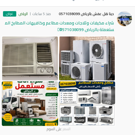
عرض
دينا نقل عفش بالرياض 0571038099
منذ 5 ساعات
الرياض
شراء مكيفات وثلاجات ومعدات مطاعم وكافيهات المطابخ الم
ستعملة بالرياض 0َ571038099
السعر
على السوم