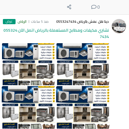
0
عرض
دينا نقل عفش بالرياض 0553247434
منذ 5 ساعات
الرياض
نشتري مكيفات ومطابخ المستعملة بالرياض اتصل الآن 055324
7434