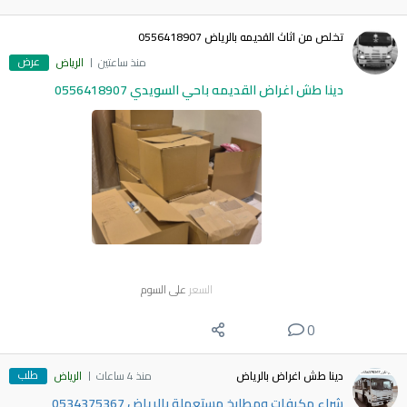
تخلص من اثاث القديمه بالرياض 0556418907
عرض
منذ ساعتين
الرياض
دينا طش اغراض القديمه باحي السويدي 0556418907
السعر
على السوم
0
طلب
دينا طش اغراض بالرياض
منذ 4 ساعات
الرياض
شراء مكيفات ومطابخ مستعملة بالرياض 0534375367