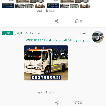
السعر
على السوم
0
عرض
Hazem
منذ 5 ساعات
الرياض
تخلص من الأثاث القديم بالرياض 0531863941
السعر
على السوم
0