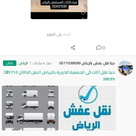
السعر
على السوم
0
عرض
دينا نقل عفش بالرياض 0571038099
منذ 4 ساعات
الرياض
دينا نقل اثاث الى الجمعية الخيرية بالرياض اتصل الااااان 0َ5710
38099