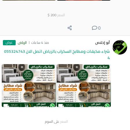
السعر
200
$
0
عرض
أبو إخلاص
منذ 4 ساعات
الرياض
شراء مكيفات ومطابخ السكراب بالرياض اتصل الان 055324743
4
السعر
على السوم