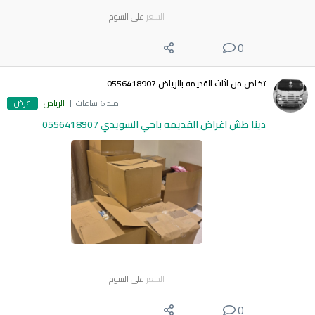
السعر
على السوم
0
تخلص من اثاث القديمه بالرياض 0556418907
عرض
منذ 6 ساعات
الرياض
دينا طش اغراض القديمه باحي السويدي 0556418907
السعر
على السوم
0