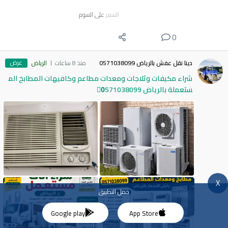
السعر
على السوم
0
عرض
دينا نقل عفش بالرياض 0571038099
منذ 8 ساعات
الرياض
شراء مكيفات وثلاجات ومعدات مطاعم وكافيهات المطابخ الم
ستعملة بالرياض 0َ571038099
X
حمل التطبيق
Google play
App Store