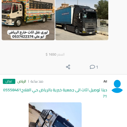
السعر
1650
$
1
عرض
Ail
منذ ساعة
الرياض
دينا توصيل اثاث الى جمعية خيرية بالرياض حي الفلاح05558461
71