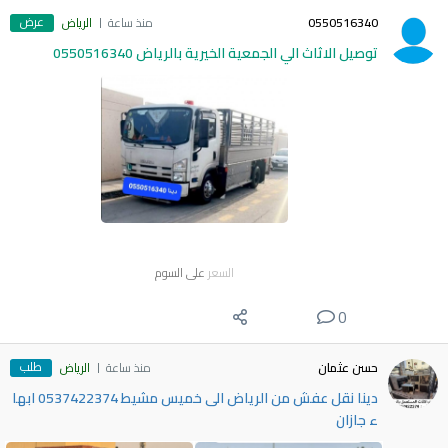
عرض
0550516340
منذ ساعة
الرياض
توصيل الاثاث الي الجمعية الخيرية بالرياض 0550516340
السعر
على السوم
0
طلب
حسن عثمان
منذ ساعة
الرياض
دينا نقل عفش من الرياض الى خميس مشيط 0537422374 ابها
ء جازان