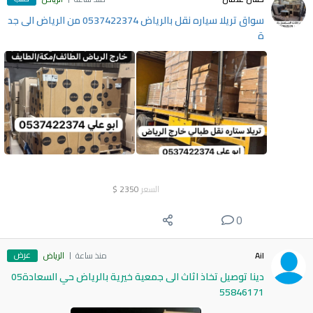
سواق تريلا سياره نقل بالرياض 0537422374 من الرياض الى جد
ة
السعر
2350
$
0
عرض
Ail
منذ ساعة
الرياض
دينا توصيل تخاذ اثاث الى جمعية خيرية بالرياض حي السعادة05
55846171