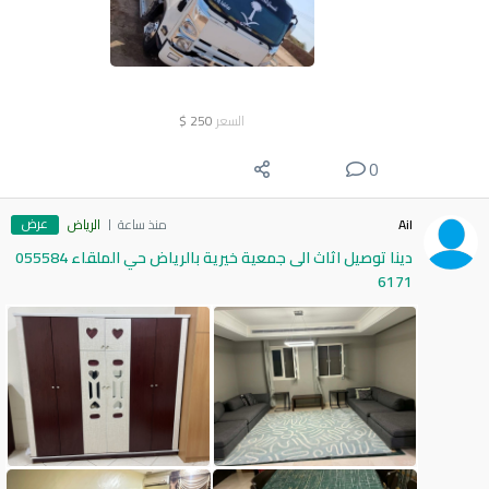
السعر
250
$
0
عرض
Ail
منذ ساعة
الرياض
دينا توصيل اثاث الى جمعية خيرية بالرياض حي الملقاء 055584
6171