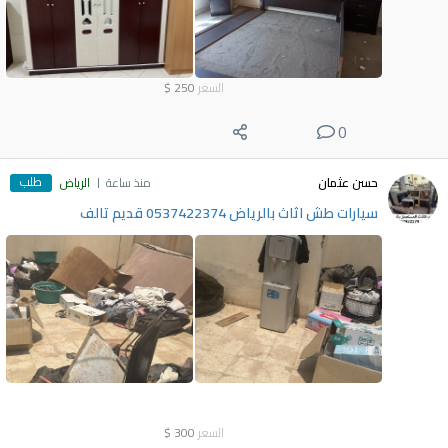
السعر
250
$
0
طلب
حسن عثمان
منذ ساعة
الرياض
سيارات طش اثاث بالرياض 0537422374 قديم تالف
السعر
300
$