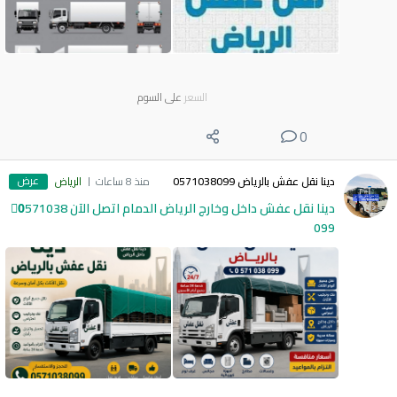
السعر
على السوم
0
عرض
دينا نقل عفش بالرياض 0571038099
منذ 8 ساعات
الرياض
دينا نقل عفش داخل وخارج الرياض الدمام اتصل الآن 0َ571038
099