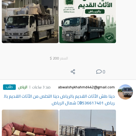
السعر
200
$
0
طلب
abwalshykhahmd442@gmail.com
منذ 3 ساعات
الرياض
دينا طش الأثاث القديم بالرياض دينا التخلص من الأثاث القديم بال
رياض 0َ536617401 شمال الرياض