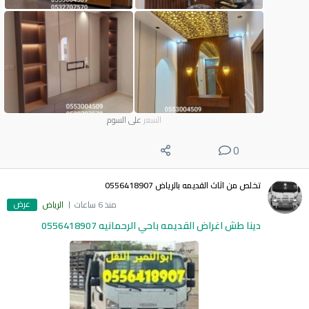
السعر
على السوم
0
تخلص من اثاث القديمه بالرياض 0556418907
عرض
منذ 6 ساعات
الرياض
دينا طش اغراض القديمه باحي الرحمانيه 0556418907