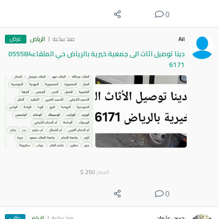
0
عرض
Ail
منذ ساعة
الرياض
دينا توصيل اثاث الى جمعية خيرية بالرياض حي الملقاء055584
6171
السعر
250
$
0
طلب
حسن عثمان
منذ ساعة
الرياض