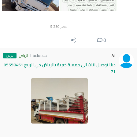
السعر
250
$
0
عرض
Ail
منذ ساعة
الرياض
دينا توصيل اثاث الى جمعية خيرية بالرياض حي الربيع 05558461
71