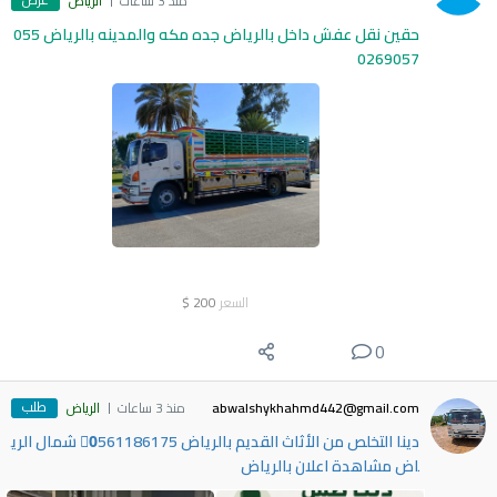
منذ 3 ساعات
الرياض
حقين نقل عفش داخل بالرياض جده مكه والمدينه بالرياض 055
0269057
السعر
200
$
0
طلب
abwalshykhahmd442@gmail.com
منذ 3 ساعات
الرياض
دينا التخلص من الأثاث القديم بالرياض 0َ561186175 شمال الري
اض مشاهدة اعلان بالرياض