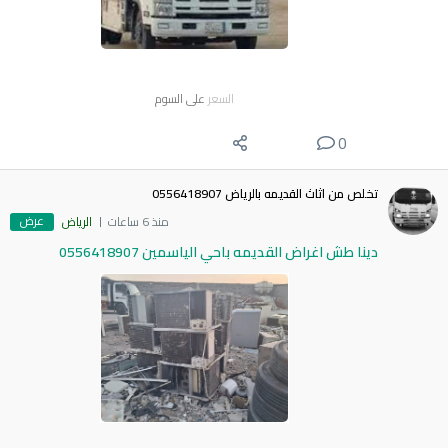
السعر
على السوم
0
تخلص من اثاث القديمه بالرياض 0556418907
عرض
منذ 6 ساعات
الرياض
دينا طش اغراض القديمه باحي الياسمين 0556418907