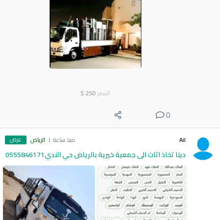
السعر
250
$
0
عرض
Ail
منذ ساعة
الرياض
دينا تخاذ اثاث الى جمعية خيرية بالرياض حي الندي0555846171