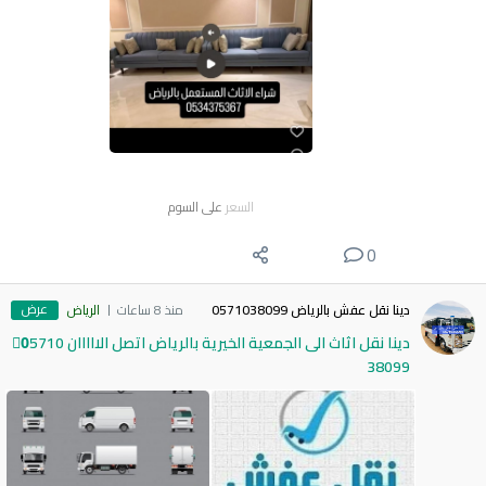
السعر
على السوم
0
عرض
دينا نقل عفش بالرياض 0571038099
منذ 8 ساعات
الرياض
دينا نقل اثاث الى الجمعية الخيرية بالرياض اتصل الااااان 0َ5710
38099