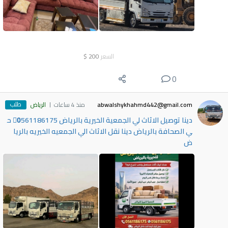
السعر
200
$
0
طلب
abwalshykhahmd442@gmail.com
منذ 4 ساعات
الرياض
دينا توصيل الاثاث لي الجمعية الخيرية بالرياض 0َ561186175 ح
ي الصحافة بالرياض دينا نقل الاثاث الي الجمعيه الخيريه بالريا
ض