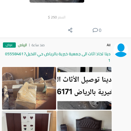
السعر
250
$
0
عرض
Ail
منذ ساعة
الرياض
دينا تخاذ اثاث الى جمعية خيرية بالرياض حي النخيل055584617
1