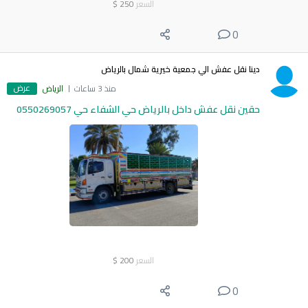
السعر
250
$
0
دينا نقل عفش الي جمعية خيرية شمال بالرياض
عرض
منذ 3 ساعات
الرياض
حقين نقل عفش داخل بالرياض حي الشفاء حي 0550269057
السعر
200
$
0