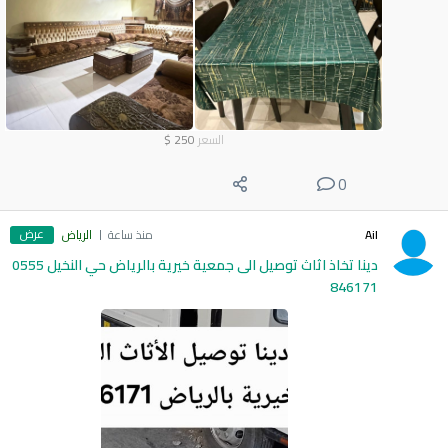
السعر
250
$
0
عرض
Ail
منذ ساعة
الرياض
دينا تخاذ اثاث توصيل الى جمعية خيرية بالرياض حي النخيل 0555
846171