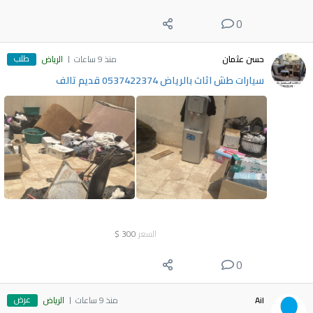
0
طلب
حسن عثمان
منذ 9 ساعات
الرياض
سيارات طش اثاث بالرياض 0537422374 قديم تالف
السعر
300
$
0
عرض
Ail
منذ 9 ساعات
الرياض