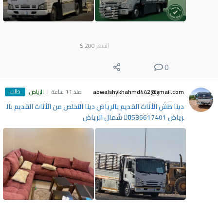
السعر
200
$
0
طلب
abwalshykhahmd442@gmail.com
منذ 11 ساعة
الرياض
دينا طش الأثاث القديم بالرياض دينا التخلص من الأثاث القديم بال
رياض 0َ536617401 شمال الرياض