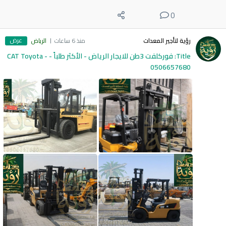
0
عرض
رؤية لتأجير المعدات
منذ 6 ساعات
الرياض
Title: فوركلفت 3طن للايجار الرياض - الأكثر طلباً - CAT Toyota -
0506657680