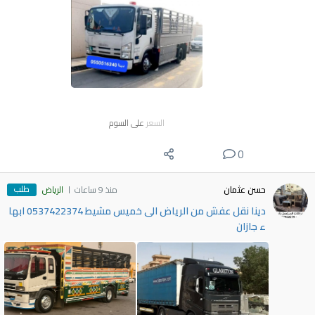
السعر
على السوم
0
طلب
حسن عثمان
منذ 9 ساعات
الرياض
دينا نقل عفش من الرياض الى خميس مشيط 0537422374 ابها
ء جازان