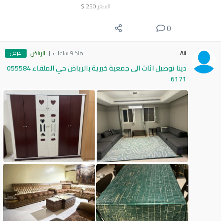
السعر
250
$
0
عرض
Ail
منذ 9 ساعات
الرياض
دينا توصيل اثاث الى جمعية خيرية بالرياض حي الملقاء 055584
6171