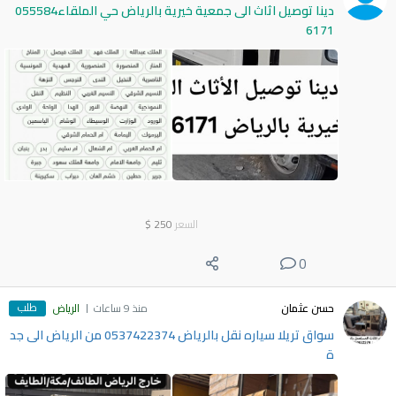
دينا توصيل اثاث الى جمعية خيرية بالرياض حي الملقاء055584
6171
السعر
250
$
0
طلب
حسن عثمان
منذ 9 ساعات
الرياض
سواق تريلا سياره نقل بالرياض 0537422374 من الرياض الى جد
ة