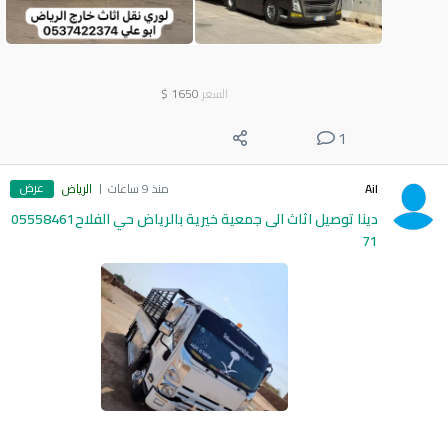
السعر
1650
$
1
عرض
Ail
منذ 9 ساعات
الرياض
دينا توصيل اثاث الى جمعية خيرية بالرياض حي الفلاح05558461
71