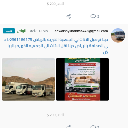
السعر
200
$
0
طلب
abwalshykhahmd442@gmail.com
منذ 12 ساعة
الرياض
دينا توصيل الاثاث لي الجمعية الخيرية بالرياض 0َ561186175 ح
ي الصحافة بالرياض دينا نقل الاثاث الي الجمعيه الخيريه بالريا
ض
السعر
200
$
0