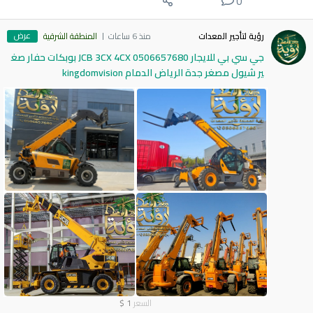
0
عرض
رؤية لتأجير المعدات
منذ 6 ساعات
المنطقة الشرقية
جي سي بي للايجار 0506657680 JCB 3CX 4CX بوبكات حفار صغ
ير شيول مصغر جدة الرياض الدمام kingdomvision
السعر
1
$