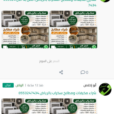
7434
السعر
على السوم
0
عرض
أبو إخلاص
منذ 12 ساعة
الرياض
شراء مكيفات ومطابخ سكراب بالرياض 0553247434