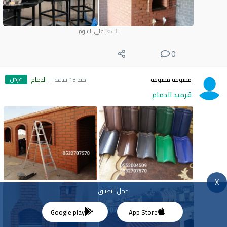
السعر
على السوم
0
عرض
مسوقه مسوقه
منذ 13 ساعة
الدمام
قرميد الدمام
X
حمل التطبيق
Google play
App Store