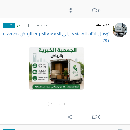
0
طلب
Alnzer11
منذ 7 ساعات
الرياض
توصيل الاثات المستعمل الي الجمعيه الخيريه بالرياض 0551793
703
السعر
150
$
0