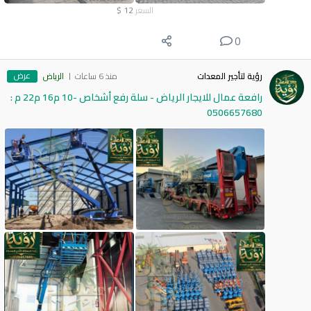
السعر
12
$
0
عرض
رؤية لتأجير المعدات
منذ 6 ساعات
الرياض
رافعة عمال للايجار الرياض - سلة رفع أشخاص -10 م16 م22 م :
0506657680