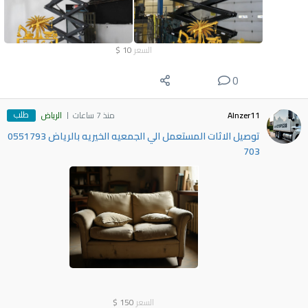
السعر
10
$
0
طلب
Alnzer11
منذ 7 ساعات
الرياض
توصيل الاثات المستعمل الي الجمعيه الخيريه بالرياض 0551793
703
السعر
150
$