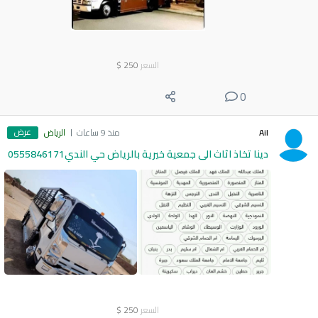
السعر
250
$
0
عرض
Ail
منذ 9 ساعات
الرياض
دينا تخاذ اثاث الى جمعية خيرية بالرياض حي الندي0555846171
السعر
250
$