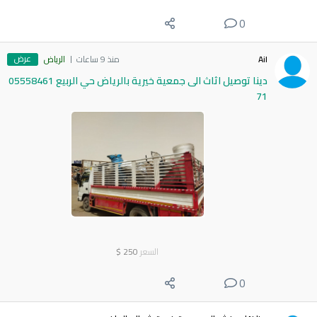
0
عرض
Ail
منذ 9 ساعات
الرياض
دينا توصيل اثاث الى جمعية خيرية بالرياض حي الربيع 05558461
71
السعر
250
$
0