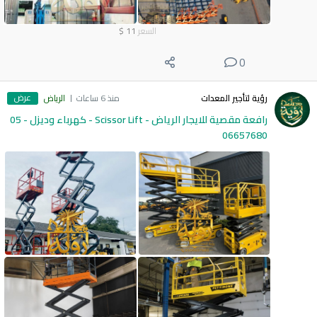
السعر
11
$
0
عرض
رؤية لتأجير المعدات
منذ 6 ساعات
الرياض
رافعة مقصية للايجار الرياض - Scissor Lift - كهرباء وديزل - 05
06657680