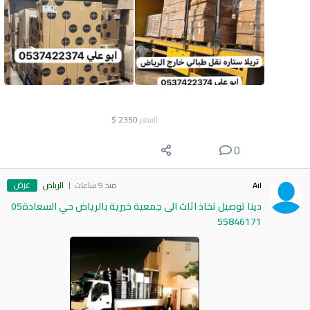
السعر
2350
$
0
عرض
Ail
منذ 9 ساعات
الرياض
دينا توصيل تخاذ اثاث الى جمعية خيرية بالرياض حي السعادة05
55846171