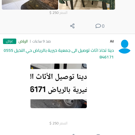
السعر
250
$
0
عرض
Ail
منذ 9 ساعات
الرياض
دينا تخاذ اثاث توصيل الى جمعية خيرية بالرياض حي النخيل 0555
846171
السعر
250
$