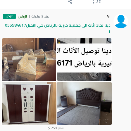
0
عرض
Ail
منذ 9 ساعات
الرياض
دينا تخاذ اثاث الى جمعية خيرية بالرياض حي النخيل055584617
1
السعر
250
$