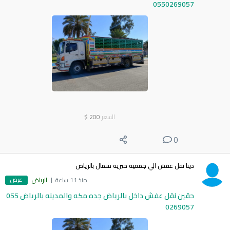
0550269057
السعر
200
$
0
دينا نقل عفش الي جمعية خيرية شمال بالرياض
عرض
منذ 11 ساعة
الرياض
حقين نقل عفش داخل بالرياض جده مكه والمدينه بالرياض 055
0269057