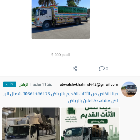
السعر
200
$
0
طلب
abwalshykhahmd442@gmail.com
منذ 11 ساعة
الرياض
دينا التخلص من الأثاث القديم بالرياض 0َ561186175 شمال الري
اض مشاهدة اعلان بالرياض