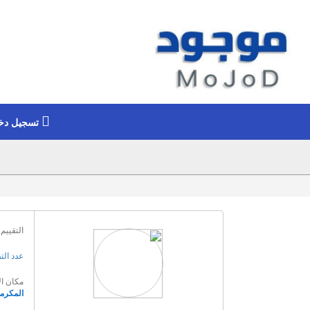
تسجيل دخ
التقييم 
عدد الت
مكان ال
المكرم