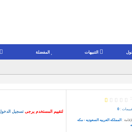
ول
التنبيهات
المفضلة
:
قييمات :
0
لتقييم المستخدم يرجى
تسجيل الدخول
إقامة :
المملكه العربيه السعوديه - مكه
ه