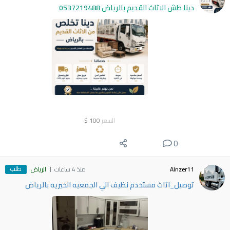
دينا طش الاثاث القديم بالرياض 0537219488
السعر
100
$
0
طلب
Alnzer11
منذ 4 ساعات
الرياض
توصيل_اثاث مستخدم نظيف الي الجمعيه الخيريه بالرياض