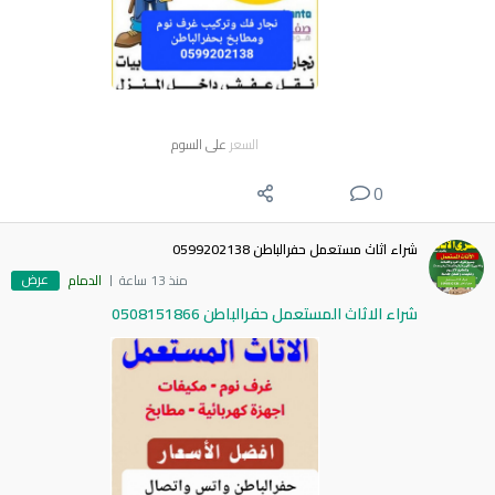
السعر
على السوم
0
شراء اثاث مستعمل حفرالباطن 0599202138
عرض
منذ 13 ساعة
الدمام
شراء الاثاث المستعمل حفرالباطن 0508151866