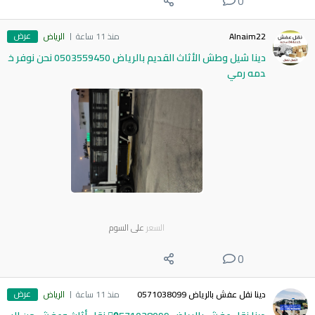
0
عرض
Alnaim22
منذ 11 ساعة
الرياض
دينا شيل وطش الأثاث القديم بالرياض 0503559450 نحن نوفر خ
دمه رمي
السعر
على السوم
0
عرض
دينا نقل عفش بالرياض 0571038099
منذ 11 ساعة
الرياض