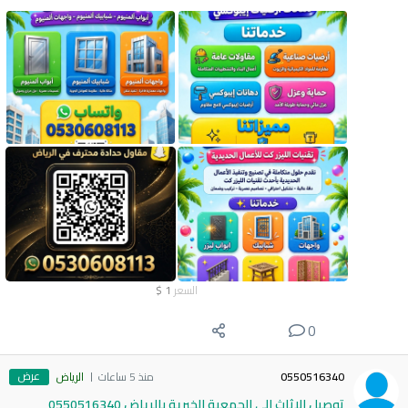
السعر
1
$
0
عرض
0550516340
منذ 5 ساعات
الرياض
توصيل الاثاث الي الجمعية الخيرية بالرياض 0550516340