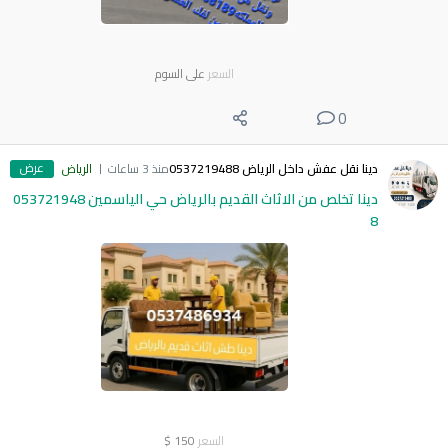
السعر
على السوم
0
عرض
دينا نقل عفش داخل الرياض 0537219488
منذ 3 ساعات
الرياض
دينا تخلص من الاثاث القديم بالرياض حي الياسمين 053721948
8
السعر
150
$