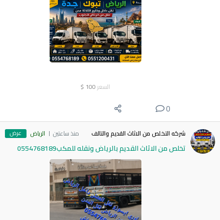
السعر
100
$
0
عرض
شركه التخلص من الاثاث القديم والتالف
منذ ساعتين
الرياض
تخلص من الاثاث القديم بالرياض ونقله للمكب0554768189