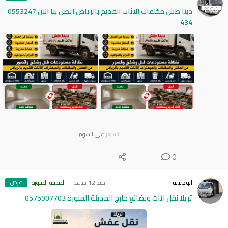
دينا طش مخلفات الاثاث القديم بالرياض اتصل بنا الان 0553247
434
السعر
على السوم
0
عرض
ابوجليلة
منذ 12 ساعة
المدينه المنوره
تريلا نقل اثاث وبضائع خارج المدينة المنورة 0575907703