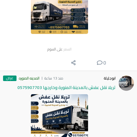
السعر
على السوم
0
عرض
ابوجليلة
منذ 13 ساعة
المدينه المنوره
تريلا نقل عفش بالمدينة المنورة وخارجها 0575907703