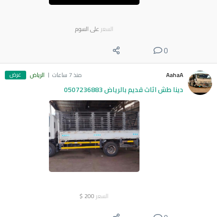
السعر
على السوم
0
عرض
AahaA
منذ 7 ساعات
الرياض
دينا طش اثاث قديم بالرياض 0507236883
السعر
200
$