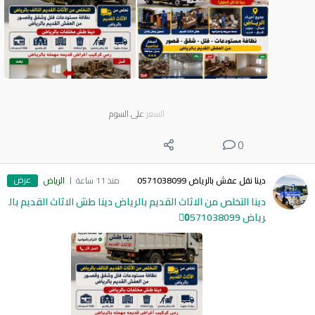
السعر
على السوم
0
عرض
دينا نقل عفش بالرياض 0571038099
منذ 11 ساعة
الرياض
دينا التخلص من الاثاث القديم بالرياض دينا طش الاثاث القديم بال
رياض 0َ571038099