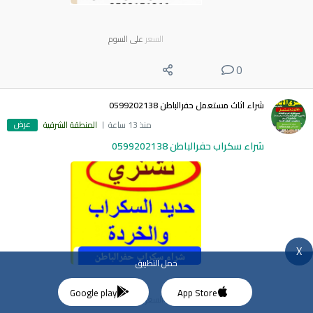
السعر
على السوم
0
شراء اثاث مستعمل حفرالباطن 0599202138
عرض
منذ 13 ساعة
المنطقة الشرقية
شراء سكراب حفرالباطن 0599202138
X
حمل التطبيق
Google play
App Store
السعر
على السوم