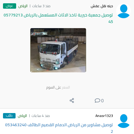
عرض
دينه نقل عفش
منذ 3 ساعات
الرياض
توصيل جمعية خيرية تاخذ الاثاث المستعمل بالرياض 05779213
45
السعر
على السوم
0
طلب
Anasr1323
منذ 4 ساعات
الرياض
توصيل مشاوير من الرياض الدمام القصيم الطائف 053463240
2