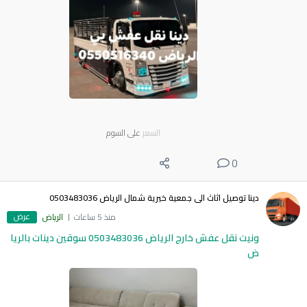
السعر
على السوم
0
دينا توصيل اثاث الى جمعية خيرية شمال الرياض 0503483036
عرض
منذ 5 ساعات
الرياض
ونيت نقل عفش خارج الرياض 0503483036 سوقين دينات بالريا
ض