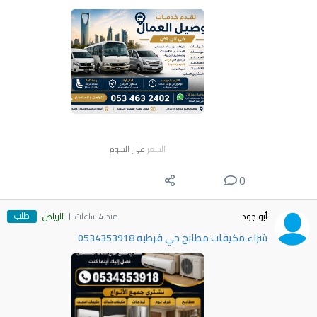
السعر
على السوم
0
طلب
أبو جود
منذ 4 ساعات
الرياض
شراء مكيفات مطابخ حي قرطبه 0534353918