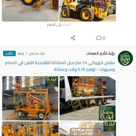
السعر
على السوم
0
طلب
رؤية لتأجير المعدات
منذ ساعتين
جدة
مقص كهربائي 10 متر بديل السقالة التقليدية الآمن في الدمام
وسيهات - توفير 70% وقت وعمالة