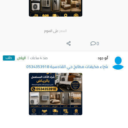
السعر
على السوم
0
طلب
أبو جود
منذ 4 ساعات
الرياض
شراء مكيفات مطابخ حي القادسية 0534353918