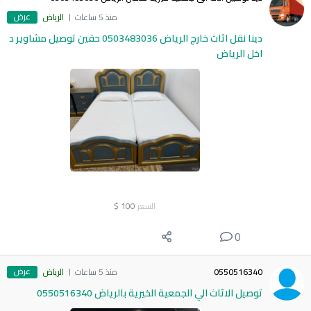
عرض
منذ 5 ساعات
الرياض
دينا نقل اثاث خارج الرياض 0503483036 حقين توصيل مشاوير د
اخل الرياض
السعر
100
$
0
عرض
0550516340
منذ 5 ساعات
الرياض
توصيل الاثاث الي الجمعية الخيرية بالرياض 0550516340