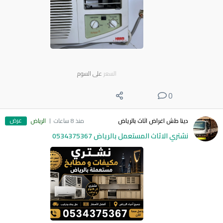
السعر
على السوم
0
عرض
دينا طش اغراض اثاث بالرياض
منذ 8 ساعات
الرياض
نشتري الاثاث المستعمل بالرياض 0534375367