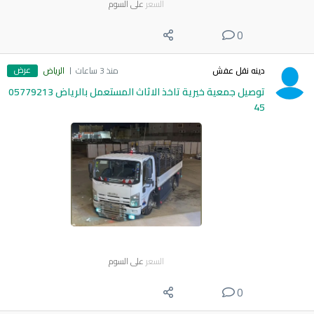
السعر
على السوم
0
عرض
دينه نقل عفش
منذ 3 ساعات
الرياض
توصيل جمعية خيرية تاخذ الاثاث المستعمل بالرياض 05779213
45
السعر
على السوم
0