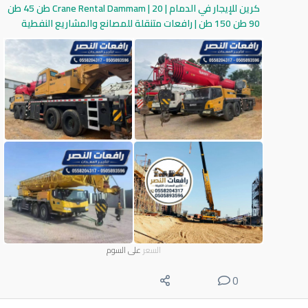
كرين للإيجار في الدمام | Crane Rental Dammam | 20 طن 45 طن
90 طن 150 طن | رافعات متنقلة للمصانع والمشاريع النفطية
السعر
على السوم
0