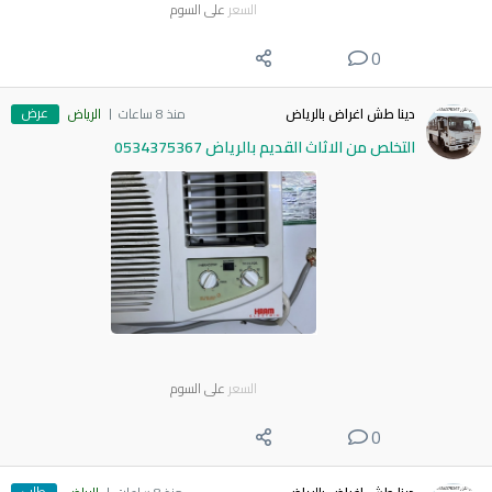
السعر
على السوم
0
عرض
دينا طش اغراض بالرياض
منذ 8 ساعات
الرياض
التخلص من الاثاث القديم بالرياض 0534375367
السعر
على السوم
0
طلب