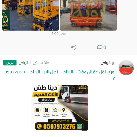
السعر
99
$
0
عرض
ابو خواض
منذ ساعتين
الرياض
لوري نقل عفش عفش بالرياض اتصل الان بالرياض 053328610
0