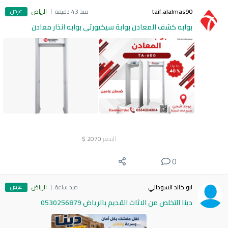
عرض
taif.alalmas90
منذ 43 دقيقة
الرياض
بوابه كشف المعادن بوابة سيكيورتى بوابه انذار معادن
السعر
2070
$
0
عرض
ابو خالد السوداني
منذ ساعة
الرياض
دينا التخلص من الاثاث القديم بالرياض 0530256879