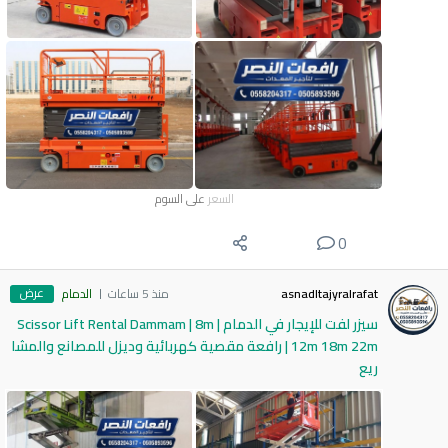
السعر
على السوم
0
عرض
asnadltajyralrafat
منذ 5 ساعات
الدمام
سيزر لفت للإيجار في الدمام | Scissor Lift Rental Dammam | 8m
12m 18m 22m | رافعة مقصية كهربائية وديزل للمصانع والمشا
ريع