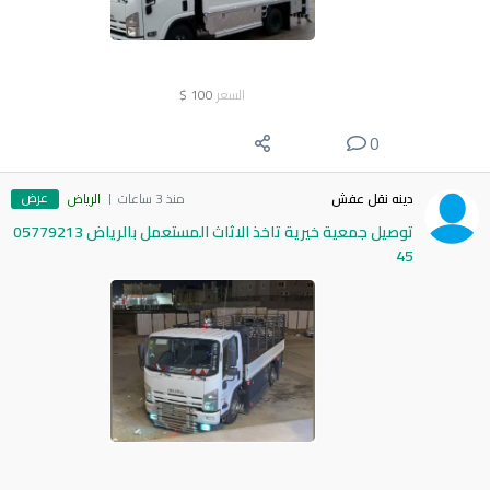
السعر
100
$
0
عرض
دينه نقل عفش
منذ 3 ساعات
الرياض
توصيل جمعية خيرية تاخذ الاثاث المستعمل بالرياض 05779213
45