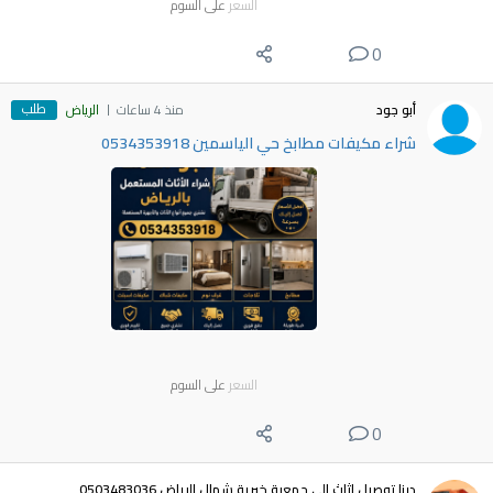
السعر
على السوم
0
طلب
أبو جود
منذ 4 ساعات
الرياض
شراء مكيفات مطابخ حي الياسمين 0534353918
السعر
على السوم
0
دينا توصيل اثاث الى جمعية خيرية شمال الرياض 0503483036