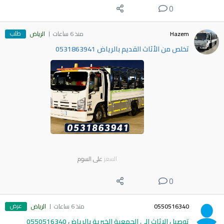
0
طلب
Hazem
منذ 6 ساعات
الرياض
تخلص من الأثاث القديم بالرياض 0531863941
السعر
على السوم
0
عرض
0550516340
منذ 6 ساعات
الرياض
توصيل الاثاث الي الجمعية الخيرية بالرياض 0550516340