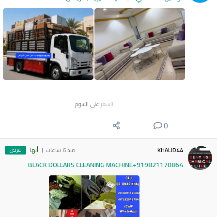
السعر
على السوم
0
عرض
KHALID44
منذ 6 ساعات
أبها
BLACK DOLLARS CLEANING MACHINE+919821170864