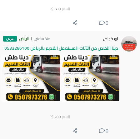
السعر
600
$
0
عرض
ابو خواض
منذ ساعتين
الرياض
دينا التخلص من الأثاث المستعمل القديم بالرياض 0533286100
السعر
200
$
0