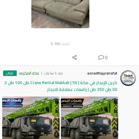
السعر
100
$
0
عرض
asnadltajyralrafat
منذ 5 ساعات
مكه المكرمه
كرين للإيجار في مكة | Crane Rental Makkah | 50 طن 100 طن 2
00 طن 350 طن | رافعات عملاقة للايجار