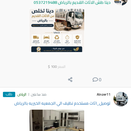
دينا طش الاثاث القديم بالرياض 0537219488
السعر
100
$
0
طلب
Alnzer11
منذ ساعتين
الرياض
توصيل_اثاث مستخدم نظيف الي الجمعيه الخيريه بالرياض