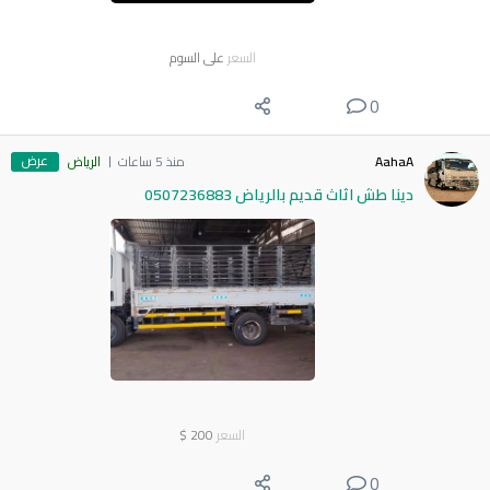
السعر
على السوم
0
عرض
AahaA
منذ 5 ساعات
الرياض
دينا طش اثاث قديم بالرياض 0507236883
السعر
200
$
0