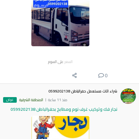
السعر
على السوم
0
شراء اثاث مستعمل حفرالباطن 0599202138
عرض
منذ 11 ساعة
المنطقة الشرقية
نجار فك وتركيب غرف نوم ومطابخ بحفرالباطن 0599202138