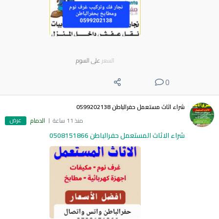
السعر
على السوم
0
شراء اثاث مستعمل حفرالباطن 0599202138
عرض
منذ 11 ساعة
الدمام
شراء الاثاث المستعمل حفرالباطن 0508151866