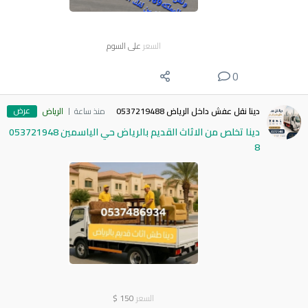
السعر
على السوم
0
عرض
دينا نقل عفش داخل الرياض 0537219488
منذ ساعة
الرياض
دينا تخلص من الاثاث القديم بالرياض حي الياسمين 053721948
8
السعر
150
$