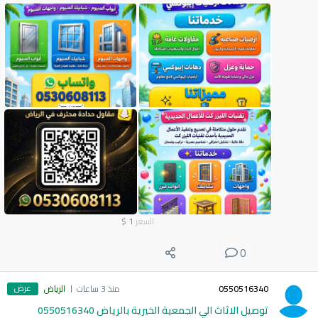
السعر
1
$
0
عرض
0550516340
منذ 3 ساعات
الرياض
توصيل الاثاث الي الجمعية الخيرية بالرياض 0550516340