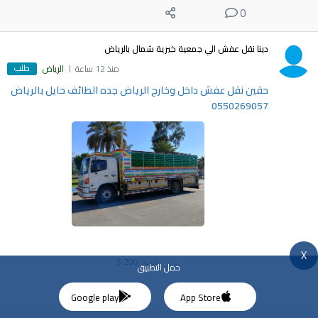
0
دينا نقل عفش الي جمعية خيرية شمال بالرياض
طلب
منذ 12 ساعة
الرياض
حقين نقل عفش داخل وخارج الرياض جده الطائف حايل بالرياض
0550269057
X
السعر
200
$
حمل التطبيق
0
Google play
App Store