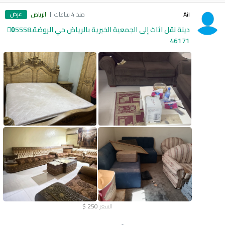
عرض
Ail
منذ 4 ساعات
الرياض
دينة نقل اثاث إلى الجمعية الخيرية بالرياض حي الروضة،0َ5558
46171
السعر
250
$