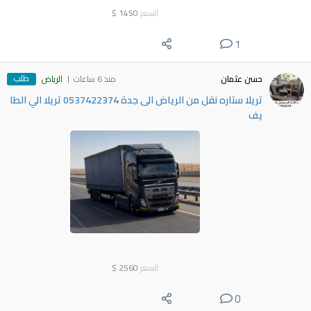
السعر
1450
$
1
طلب
حسن عثمان
منذ 6 ساعات
الرياض
تريلا ستاره نقل من الرياض الى جدة 0537422374 تريلا الي الطا
يف
السعر
2560
$
0