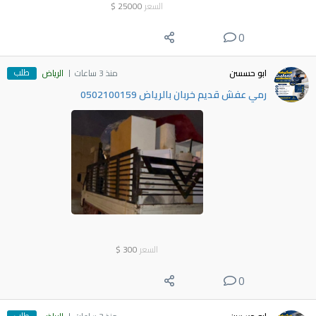
السعر
25000
$
0
طلب
ابو حسسن
منذ 3 ساعات
الرياض
رمي عفش قديم خربان بالرياض 0502100159
السعر
300
$
0
طلب