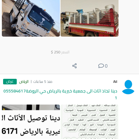
السعر
250
$
0
عرض
Ail
منذ 5 ساعات
الرياض
دينا تخاذ اثاث الى جمعية خيرية بالرياض حي الروضة055584617
1