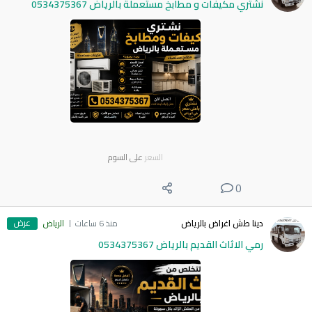
نشتري مكيفات و مطابخ مستعملة بالرياض 0534375367
السعر
على السوم
0
عرض
دينا طش اغراض بالرياض
منذ 6 ساعات
الرياض
رمي الاثاث القديم بالرياض 0534375367