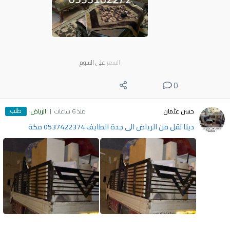
السعر
على السوم
0
طلب
حسن عثمان
منذ 6 ساعات
الرياض
دينا نقل من الرياض الى جدة الطايف 0537422374 مكة