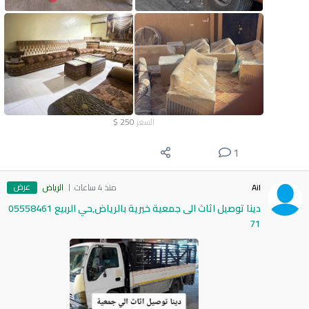
السعر
250
$
1
عرض
Ail
منذ 4 ساعات
الرياض
دينا توصيل اثاث الى جمعية خيرية بالرياض,حي الربيع 05558461
71