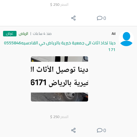
السعر
250
$
0
عرض
Ail
منذ 4 ساعات
الرياض
دينا تخاذ اثاث الى جمعية خيرية بالرياض حي القادسيه0555846
171
السعر
250
$
0