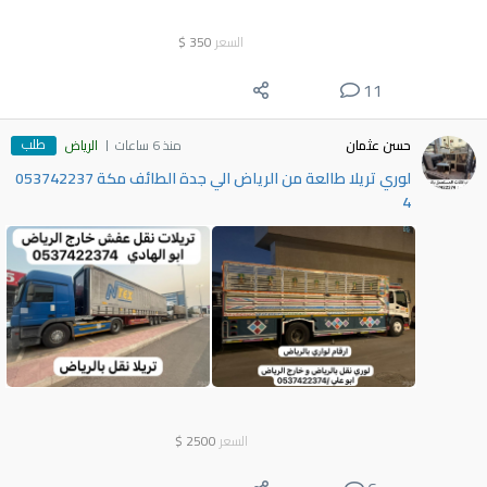
السعر
350
$
11
طلب
حسن عثمان
منذ 6 ساعات
الرياض
لوري تريلا طالعة من الرياض الي جدة الطائف مكة 053742237
4
السعر
2500
$