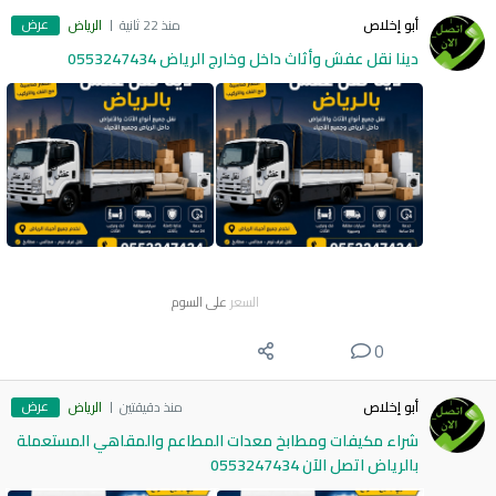
عرض
أبو إخلاص
منذ 22 ثانية
الرياض
دينا نقل عفش وأثاث داخل وخارج الرياض 0553247434
السعر
على السوم
0
عرض
أبو إخلاص
منذ دقيقتين
الرياض
شراء مكيفات ومطابخ معدات المطاعم والمقاهي المستعملة
بالرياض اتصل الآن 0553247434