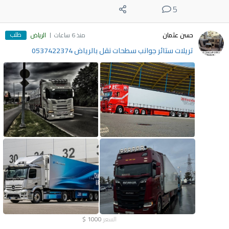
5
طلب
حسن عثمان
منذ 6 ساعات
الرياض
تريلات ستائر جوانب سطحات نقل بالرياض 0537422374
السعر
1000
$