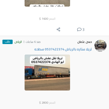
السعر
1600
$
3
طلب
حسن عثمان
منذ 6 ساعات
الرياض
تريلا ستاره بالرياض 0537422374 سطحه
السعر
2800
$