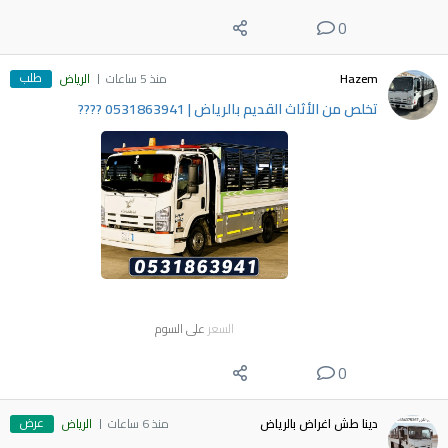
0
طلب
Hazem
منذ 5 ساعات
الرياض
​تخلص من الأثاث القديم بالرياض | 0531863941 ????
السعر
على السوم
0
عرض
دينا طش اغراض بالرياض
منذ 6 ساعات
الرياض