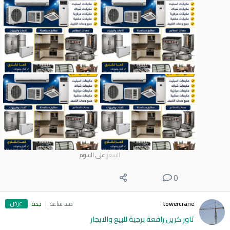
السعر
على السوم
0
عرض
towercrane
منذ ساعة
جدة
تاور كرين رافعة برجية للبيع والايجار