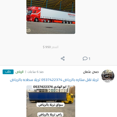
السعر
950
$
1
طلب
حسن عثمان
منذ 6 ساعات
الرياض
تريلا نقل ستاره بالرياض 0537422374 تريلا سطحه بالرياض