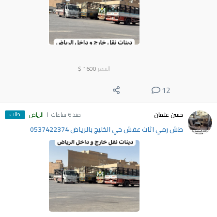
السعر
1600
$
12
طلب
حسن عثمان
منذ 6 ساعات
الرياض
طش رمي اثاث عفش حي الخليج بالرياض 0537422374