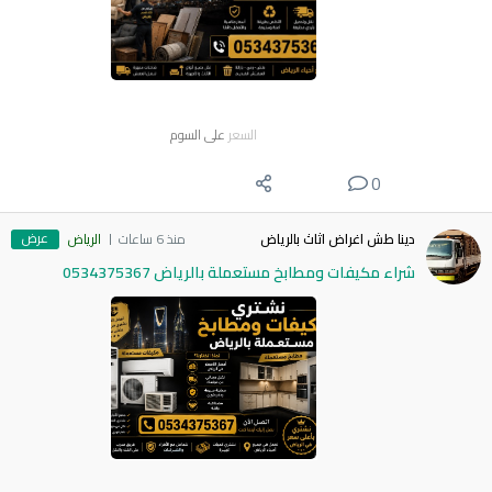
السعر
على السوم
0
عرض
دينا طش اغراض اثاث بالرياض
منذ 6 ساعات
الرياض
شراء مكيفات ومطابخ مستعملة بالرياض 0534375367