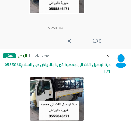
السعر
250
$
0
عرض
Ail
منذ 4 ساعات
الرياض
دينا توصيل اثاث الى جمعية خيرية بالرياض حي السلام0555846
171