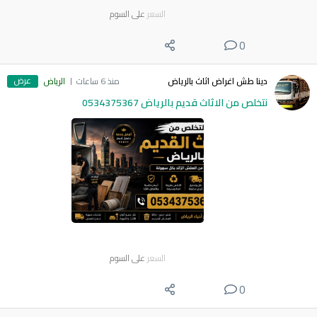
السعر
على السوم
0
عرض
دينا طش اغراض اثاث بالرياض
منذ 6 ساعات
الرياض
نتخلص من الاثاث قديم بالرياض 0534375367
السعر
على السوم
0