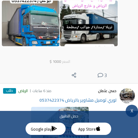
السعر
1000
$
3
طلب
حسن عثمان
منذ 6 ساعات
الرياض
لوري توصيل مشاوير بالرياض 0537422374
X
حمل التطبيق
Google play
App Store