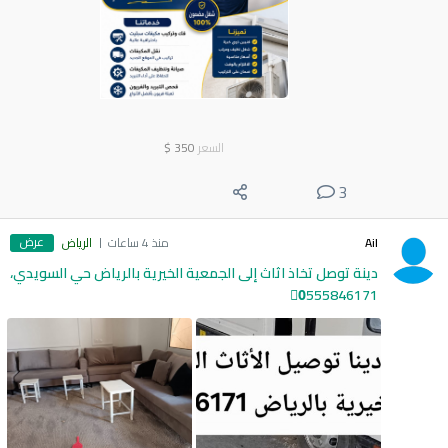
السعر
350
$
3
عرض
Ail
منذ 4 ساعات
الرياض
دينة توصل تخاذ اثاث إلى الجمعية الخيرية بالرياض حي السويدي،
0َ555846171