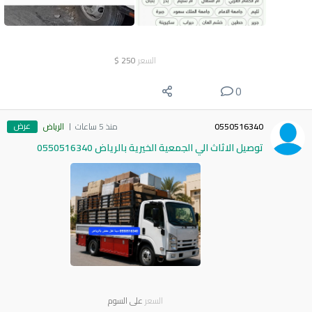
السعر
250
$
0
عرض
0550516340
منذ 5 ساعات
الرياض
توصيل الاثاث الي الجمعية الخيرية بالرياض 0550516340
السعر
على السوم