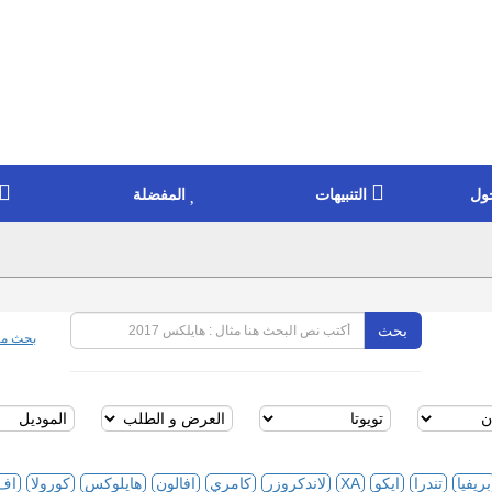
ول
التنبيهات
المفضلة
بحث
بحث مت
بريفيا
تندرا
ايكو
XA
لاندكروزر
كامري
افالون
هايلوكس
كورولا
اف