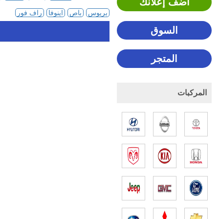
اضف إعلانك
بريوس
باص
اينوفا
راف فور
السوق
المتجر
المركبات