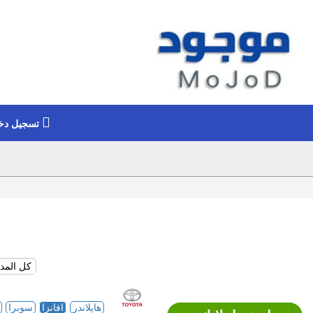
تسجيل دخ
هايلاندر
افانزا
سوبرا