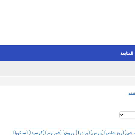
المتابعة
قدم
 جي
ربع شاص
يارس
برادو
اوريون
فورتونر
كرسيدا
ساكويا