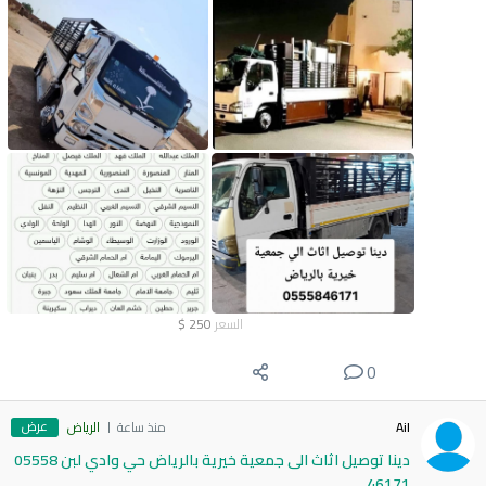
السعر
250
$
0
عرض
Ail
منذ ساعة
الرياض
دينا توصيل اثاث الى جمعية خيرية بالرياض حي وادي لبن 05558
46171