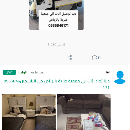
السعر
250
$
0
عرض
Ail
منذ ساعة
الرياض
دينا تخاذ اثاث الى جمعية خيرية بالرياض حي الياسمين0555846
171