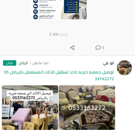
السعر
300
$
1
عرض
ابو علي
منذ ساعتين
الرياض
توصيل جمعيه خيريه تاخذ تستقبل الاثاث المستعمل بالرياض 05
33162272