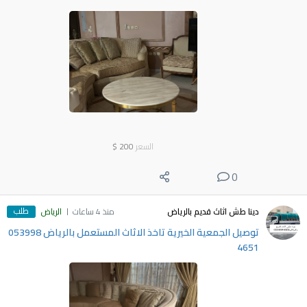
السعر
200
$
0
طلب
دينا طش اثاث قديم بالرياض
منذ 4 ساعات
الرياض
توصيل الجمعية الخيرية تاخذ الاثاث المستعمل بالرياض ‎053998
4651