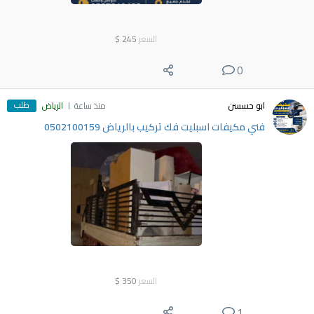
السعر
245
$
0
طلب
ابو حسسن
منذ ساعة
الرياض
فني مكيفات اسبليت فك تركيب بالرياض 0502100159
السعر
350
$
1