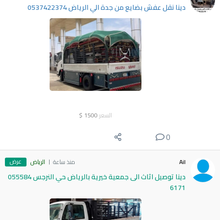
دينا نقل عفش بضايع من جدة الي الرياض 0537422374
السعر
1500
$
0
عرض
Ail
منذ ساعة
الرياض
دينا توصيل اثاث الى جمعية خيرية بالرياض حي النرجس 055584
6171