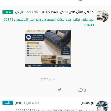
عرض
دينا نقل عفش داخل الرياض 0537219488
منذ ساعة
الرياض
دينا طش تخلص من الاثاث القديم بالرياض حي الياسمين 05372
19488
السعر
250
$
0
طلب
ابو حسسن
منذ ساعتين
الرياض
فني مكيفات اسبليت فك تركيب بالرياض 0502100159