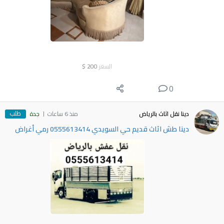
السعر
200
$
0
طلب
دينا نقل اثاث بالرياض
منذ 6 ساعات
جدة
دينا طش اثاث قديم حي السويدي 0555613414 رمي أغراض