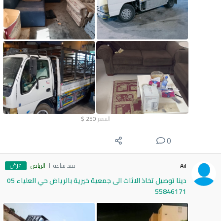
السعر
250
$
0
عرض
Ail
منذ ساعة
الرياض
دينا توصيل تخاذ الاثاث الى جمعية خيرية بالرياض حي العلياء 05
55846171