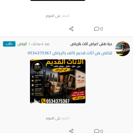
السعر
على السوم
0
طلب
دينا طش اغراض اثاث بالرياض
منذ 4 ساعات
الرياض
نتخلص من اثاث قديم تالف بالرياض 0534375367
السعر
على السوم
0