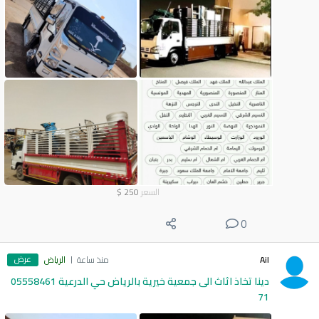
السعر
250
$
0
عرض
Ail
منذ ساعة
الرياض
دينا تخاذ اثاث الى جمعية خيرية بالرياض حي الدرعية 05558461
71