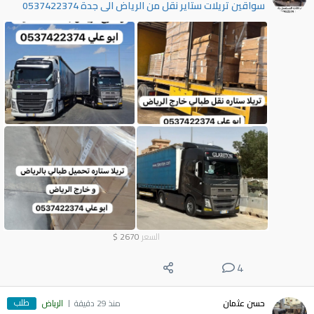
سواقين تريلات ستاير نقل من الرياض الى جدة 0537422374
السعر
2670
$
4
طلب
حسن عثمان
منذ 29 دقيقة
الرياض