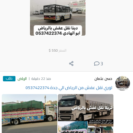
السعر
550
$
3
طلب
حسن عثمان
منذ 22 دقيقة
الرياض
لوري نقل عفش من الرياض الي جدة 0537422374