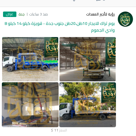
عرض
رؤية لتأجير المعدات
منذ 3 ساعات
جدة
بوم تراك للايجار 10طن،20طن جنوب جدة - قويزة كيلو 14 كيلو 8
وادي الجموم
السعر
11
$