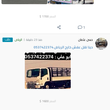
السعر
1700
$
1
طلب
حسن عثمان
منذ 23 دقيقة
الرياض
دينا نقل عفش خارج الرياض 0537422374
السعر
1600
$