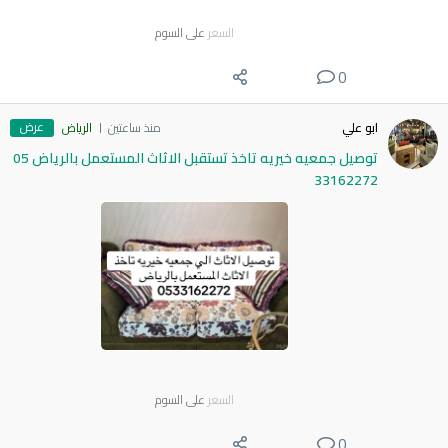
السعر
على السوم
0
عرض
ابو علي
منذ ساعتين
الرياض
توصيل جمعيه خيريه تاخذ تستقبل الاثاث المستعمل بالرياض 05
33162272
السعر
على السوم
0