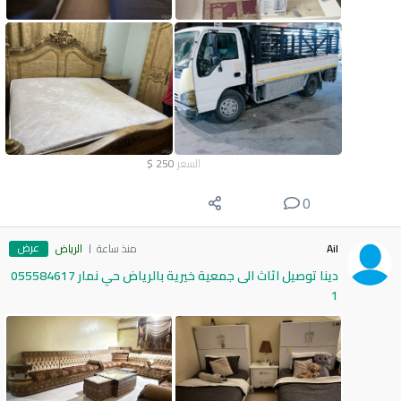
السعر
250
$
0
عرض
Ail
منذ ساعة
الرياض
دينا توصيل اثاث الى جمعية خيرية بالرياض حي نمار 055584617
1