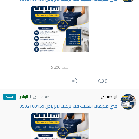
السعر
300
$
0
طلب
ابو حسسن
منذ ساعتين
الرياض
فني مكيفات اسبليت فك تركيب بالرياض 0502100159