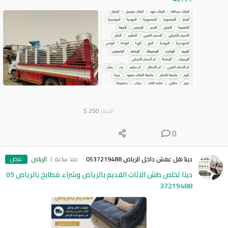
السعر
250
$
0
عرض
دينا نقل عفش داخل الرياض 0537219488
منذ ساعة
الرياض
دينا تخلص طش الاثاث القديم بالرياض وشراء مطابخ بالرياض 05
37219488