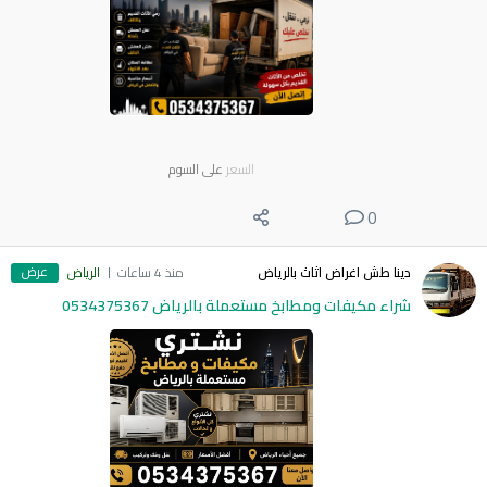
السعر
على السوم
0
عرض
دينا طش اغراض اثاث بالرياض
منذ 4 ساعات
الرياض
شراء مكيفات ومطابخ مستعملة بالرياض 0534375367