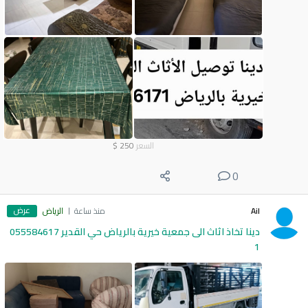
السعر
250
$
0
عرض
Ail
منذ ساعة
الرياض
دينا تخاذ اثاث الى جمعية خيرية بالرياض حي القدير 055584617
1