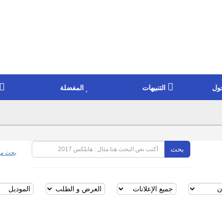
ول
التنبيهات
المفضلة
بحث
بحث مت