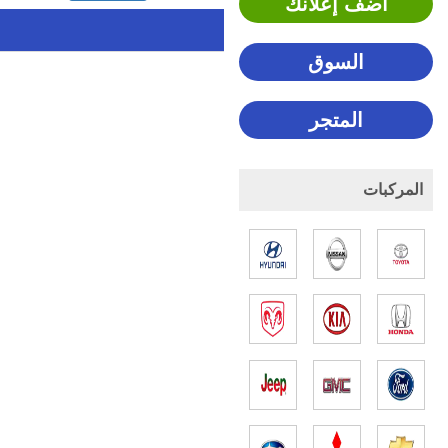
اضف إعلانك
السوق
المتجر
المركبات