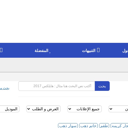
ول
التنبيهات
المفضلة
بحث
بحث مت
ار كريمه
طقم
خاتم ذهب
سوار ذهب