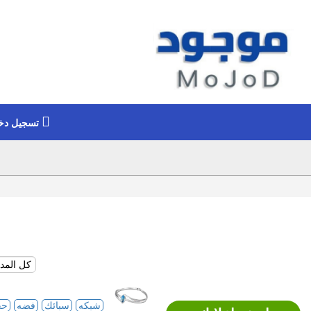
تسجيل دخ
شبكه
سبائك
فضه
حج