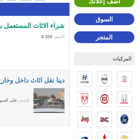
اضف إعلانك
السوق
شراء الاثاث المستعمل 
المتجر
السعر
200
$
المركبات
دينا نقل اثاث داخل وخا
السعر
على السو