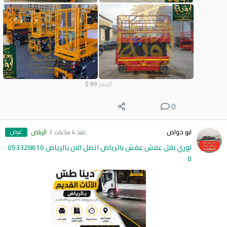
السعر
99
$
0
عرض
ابو خواض
منذ 4 ساعات
الرياض
لوري نقل عفش عفش بالرياض اتصل الان بالرياض 053328610
0