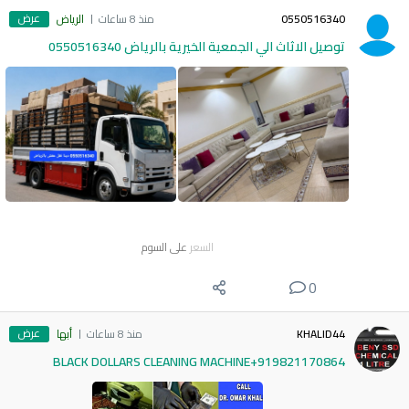
عرض
0550516340
منذ 8 ساعات
الرياض
توصيل الاثاث الي الجمعية الخيرية بالرياض 0550516340
السعر
على السوم
0
عرض
KHALID44
منذ 8 ساعات
أبها
BLACK DOLLARS CLEANING MACHINE+919821170864