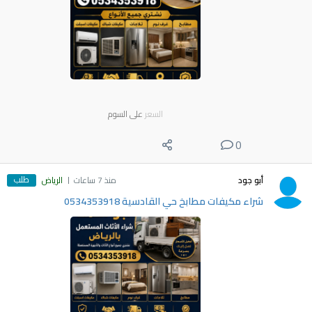
السعر
على السوم
0
طلب
أبو جود
منذ 7 ساعات
الرياض
شراء مكيفات مطابخ حي القادسية 0534353918