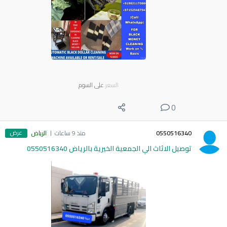
السعر
على السوم
0
عرض
0550516340
منذ 9 ساعات
الرياض
توصيل الاثاث الي الجمعية الخيرية بالرياض 0550516340