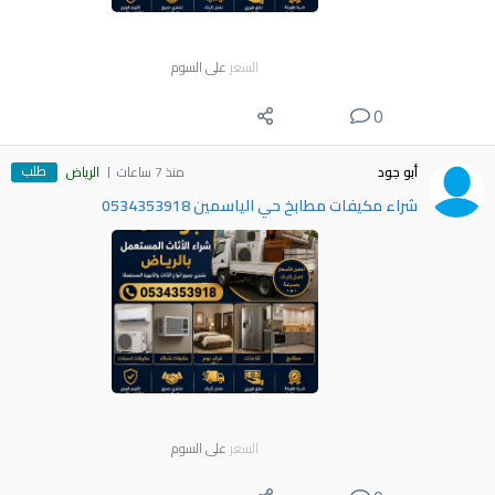
السعر
على السوم
0
طلب
أبو جود
منذ 7 ساعات
الرياض
شراء مكيفات مطابخ حي الياسمين 0534353918
السعر
على السوم