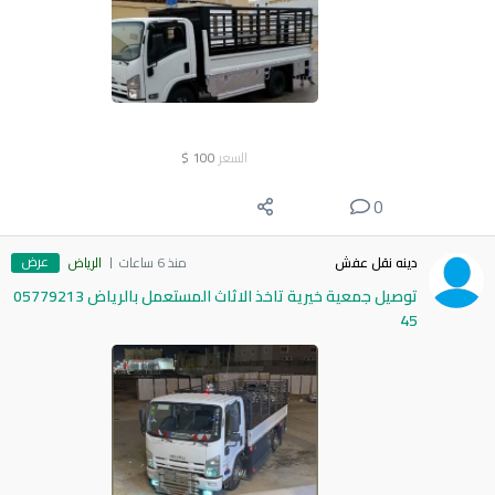
السعر
100
$
0
عرض
دينه نقل عفش
منذ 6 ساعات
الرياض
توصيل جمعية خيرية تاخذ الاثاث المستعمل بالرياض 05779213
45