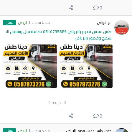
0
عرض
ابو خواض
منذ 4 ساعات
الرياض
طش عفش قديم بالرياض 0510735689 نظافة فلل وشقق الا
سطح وقصور بالرياض
السعر
200
$
0
عرض
حقين طش عفش قديم بالرياض
منذ 5 ساعات
الرياض