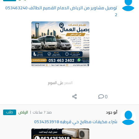
توصيل مشاوير من الرياض الدمام القصيم الطائف 053463240
2
السعر
على السوم
0
طلب
أبو جود
منذ 7 ساعات
الرياض
شراء مكيفات مطابخ حي قرطبه 0534353918