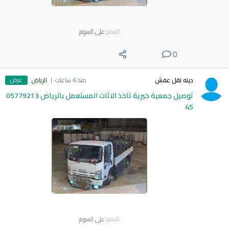
السعر
على السوم
0
عرض
دينه نقل عفش
منذ 6 ساعات
الرياض
توصيل جمعية خيرية تاخذ الاثاث المستعمل بالرياض 05779213
45
السعر
على السوم