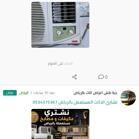
السعر
على السوم
0
عرض
دينا طش اغراض اثاث بالرياض
منذ 10 ساعات
الرياض
نشتري الاثاث المستعمل بالرياض 0534375367