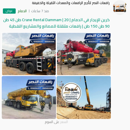
رافعات النصر لتأجير الرافعات والمعدات الثقيلة والخفيفة
عرض
منذ 7 ساعات
الدمام
كرين للإيجار في الدمام | Crane Rental Dammam | 20 طن 45 طن
90 طن 150 طن | رافعات متنقلة للمصانع والمشاريع النفطية
السعر
على السوم