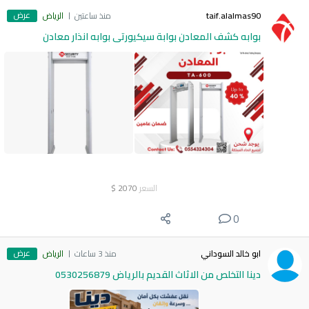
عرض
taif.alalmas90
منذ ساعتين
الرياض
بوابه كشف المعادن بوابة سيكيورتى بوابه انذار معادن
السعر
2070
$
0
عرض
ابو خالد السوداني
منذ 3 ساعات
الرياض
دينا التخلص من الاثاث القديم بالرياض 0530256879