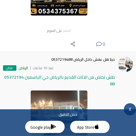
السعر
على السوم
0
دينا نقل عفش داخل الرياض 0537219488
عرض
منذ 10 ساعات
الرياض
طش تخلص من الاثاث القديم بالرياض حي الياسمين 05372194
88
X
حمل التطبيق
Google play
App Store