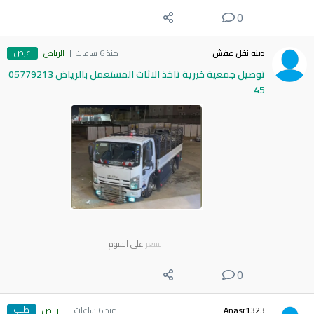
0
عرض
دينه نقل عفش
منذ 6 ساعات
الرياض
توصيل جمعية خيرية تاخذ الاثاث المستعمل بالرياض 05779213
45
السعر
على السوم
0
طلب
Anasr1323
منذ 6 ساعات
الرياض