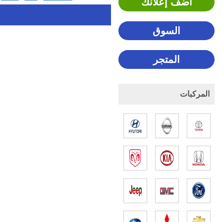
اضف إعلانك
السوق
المتجر
المركبات