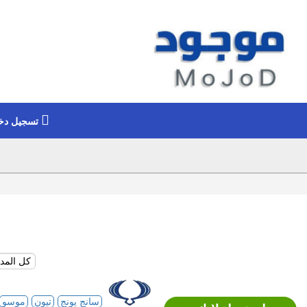
تسجيل دخ
سانج يونج
تيون
موسو