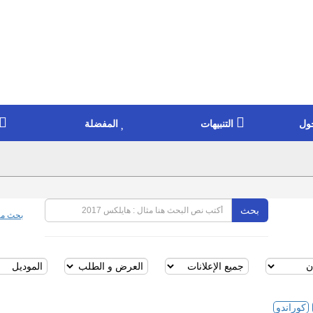
ول
التنبيهات
المفضلة
بحث
بحث مت
كوراندو