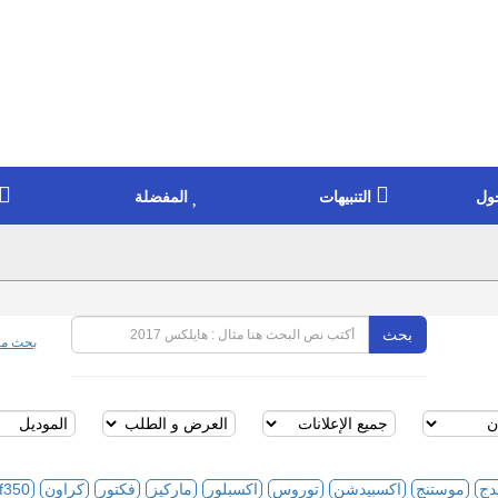
ول
التنبيهات
المفضلة
بحث
بحث مت
دج
موستنج
اكسبيدشن
توروس
اكسبلور
ماركيز
فكتور
كراون
f350