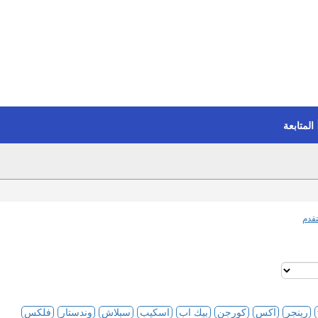
المتابعة
قدم
رينجر
اكس
كورجن
بيك اب
اسكيب
سبلاش
وندستار
فلكس