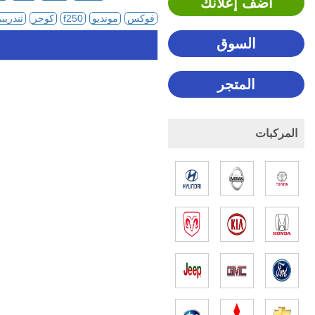
اضف إعلانك
فوكس
مونديو
f250
كوجر
ثندريب
السوق
المتجر
المركبات