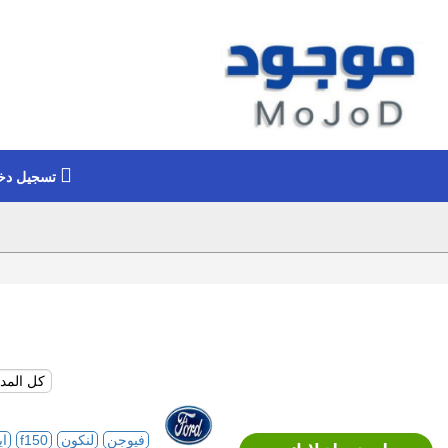
تسجيل دخ
فيوجن
لنكون
f150
اي