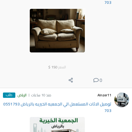
703
السعر
150
$
0
طلب
Alnzer11
منذ 10 ساعات
الرياض
توصيل الاثات المستعمل الي الجمعيه الخيريه بالرياض 0551793
703