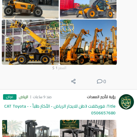
السعر
1
$
0
عرض
رؤية لتأجير المعدات
منذ 9 ساعات
الرياض
Title: فوركلفت 3طن للايجار الرياض - الأكثر طلباً - CAT Toyota -
0506657680