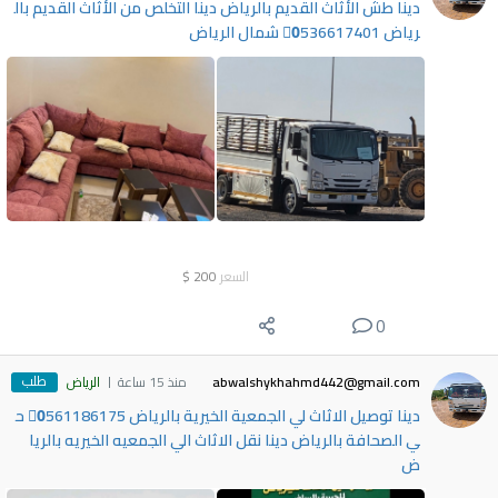
دينا طش الأثاث القديم بالرياض دينا التخلص من الأثاث القديم بال
رياض 0َ536617401 شمال الرياض
السعر
200
$
0
طلب
abwalshykhahmd442@gmail.com
منذ 15 ساعة
الرياض
دينا توصيل الاثاث لي الجمعية الخيرية بالرياض 0َ561186175 ح
ي الصحافة بالرياض دينا نقل الاثاث الي الجمعيه الخيريه بالريا
ض