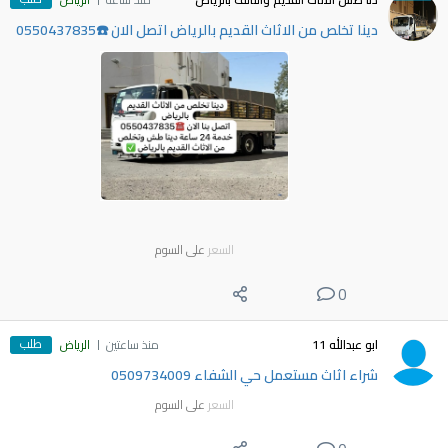
دينا تخلص من الاثاث القديم بالرياض اتصل الان ☎️0550437835
السعر
على السوم
0
طلب
ابو عبدالله 11
منذ ساعتين
الرياض
شراء اثاث مستعمل حي الشفاء 0509734009
السعر
على السوم