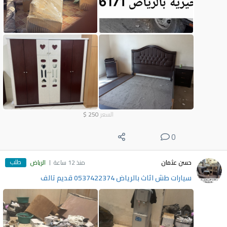
السعر
250
$
0
طلب
حسن عثمان
منذ 12 ساعة
الرياض
سيارات طش اثاث بالرياض 0537422374 قديم تالف