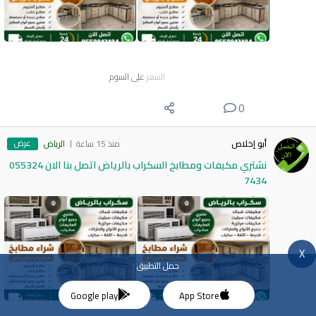
السعر
على السوم
0
عرض
أبو إخلاص
منذ 15 ساعة
الرياض
نشتري مكيفات ومطابخ السكراب بالرياض اتصل بنا الان 055324
7434
X
حمل التطبيق
Google play
App Store