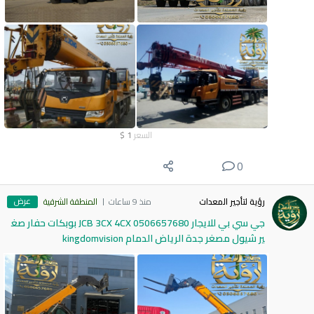
السعر
1
$
0
عرض
رؤية لتأجير المعدات
منذ 9 ساعات
المنطقة الشرقية
جي سي بي للايجار 0506657680 JCB 3CX 4CX بوبكات حفار صغ
ير شيول مصغر جدة الرياض الدمام kingdomvision