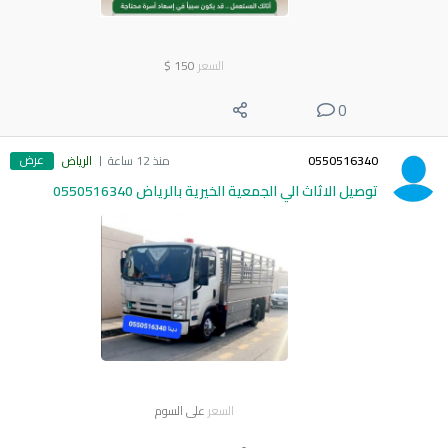
السعر
150
$
0
عرض
0550516340
منذ 12 ساعة
الرياض
توصيل الاثاث الي الجمعية الخيرية بالرياض 0550516340
السعر
على السوم