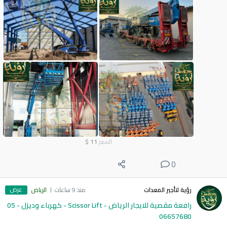
السعر
11
$
0
عرض
رؤية لتأجير المعدات
منذ 9 ساعات
الرياض
رافعة مقصية للايجار الرياض - Scissor Lift - كهرباء وديزل - 05
06657680