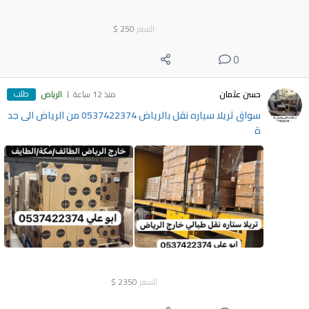
السعر
250
$
0
طلب
حسن عثمان
منذ 12 ساعة
الرياض
سواق تريلا سياره نقل بالرياض 0537422374 من الرياض الى جد
ة
السعر
2350
$