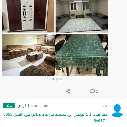
السعر
250
$
0
عرض
Ail
منذ 12 ساعة
الرياض
دينا تخاذ اثاث توصيل الى جمعية خيرية بالرياض حي النخيل 0555
846171