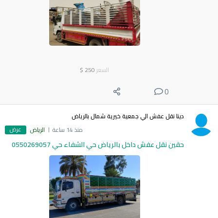
السعر
250
$
0
دينا نقل عفش الي جمعية خيرية شمال بالرياض
عرض
منذ 14 ساعة
الرياض
حقين نقل عفش داخل بالرياض حي الشفاء حي 0550269057