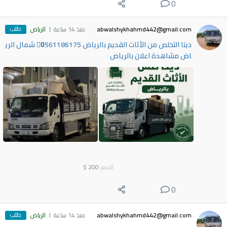
0
طلب
abwalshykhahmd442@gmail.com
منذ 14 ساعة
الرياض
دينا التخلص من الأثاث القديم بالرياض 0َ561186175 شمال الري
اض مشاهدة اعلان بالرياض
السعر
200
$
0
طلب
abwalshykhahmd442@gmail.com
منذ 14 ساعة
الرياض