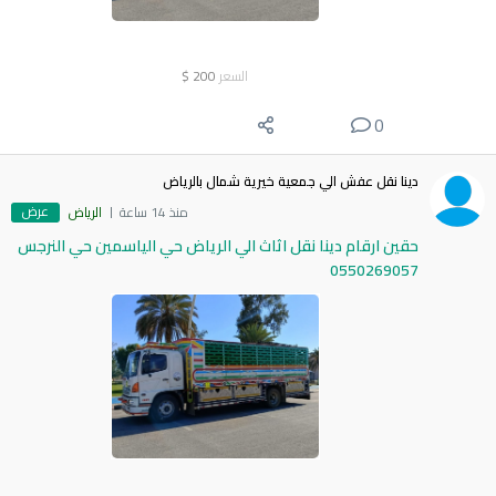
السعر
200
$
0
دينا نقل عفش الي جمعية خيرية شمال بالرياض
عرض
منذ 14 ساعة
الرياض
حقين ارقام دينا نقل اثاث الي الرياض حي الياسمين حي النرجس
0550269057