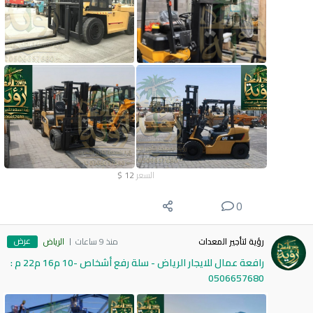
السعر
12
$
0
عرض
رؤية لتأجير المعدات
منذ 9 ساعات
الرياض
رافعة عمال للايجار الرياض - سلة رفع أشخاص -10 م16 م22 م :
0506657680