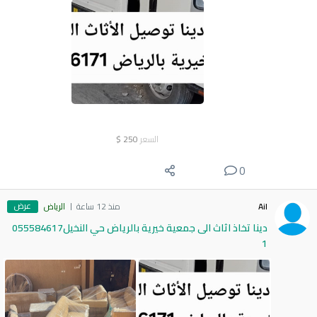
السعر
250
$
0
عرض
Ail
منذ 12 ساعة
الرياض
دينا تخاذ اثاث الى جمعية خيرية بالرياض حي النخيل055584617
1