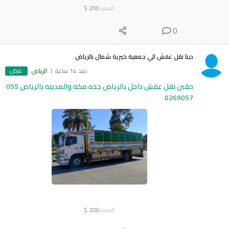
السعر
200
$
0
دينا نقل عفش الي جمعية خيرية شمال بالرياض
عرض
منذ 14 ساعة
الرياض
حقين نقل عفش داخل بالرياض جده مكه والمدينه بالرياض 055
0269057
السعر
200
$