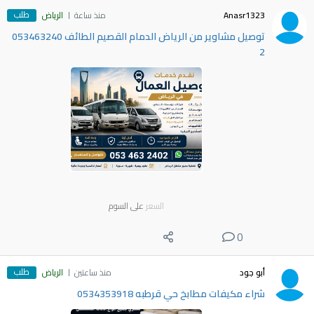
طلب
Anasr1323
منذ ساعة
الرياض
توصيل مشاوير من الرياض الدمام القصيم الطائف 053463240
2
السعر
على السوم
0
طلب
أبو جود
منذ ساعتين
الرياض
شراء مكيفات مطابخ حي قرطبه 0534353918