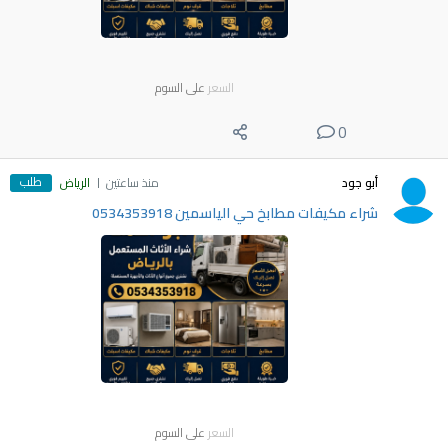
السعر
على السوم
0
طلب
أبو جود
منذ ساعتين
الرياض
شراء مكيفات مطابخ حي الياسمين 0534353918
السعر
على السوم