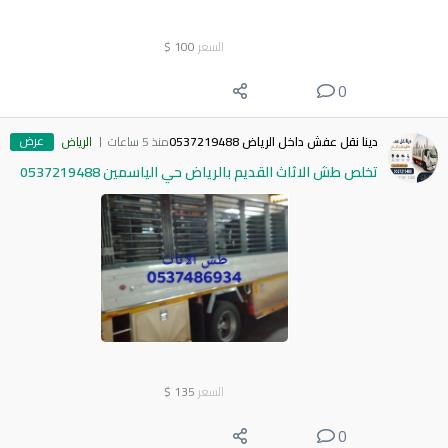
السعر
100
$
0
عرض
دينا نقل عفش داخل الرياض 0537219488
منذ 5 ساعات
الرياض
تخلص طش الاثاث القديم بالرياض حي الياسمين 0537219488
السعر
135
$
0