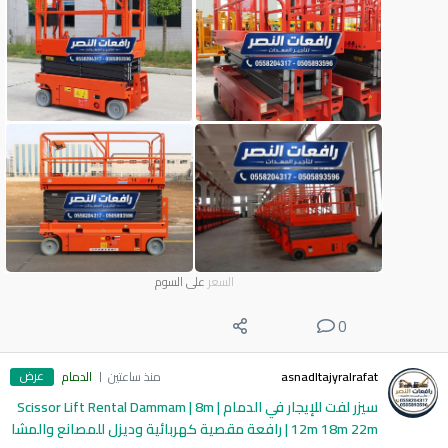
السعر
على السوم
0
عرض
asnadltajyralrafat
منذ ساعتين
الدمام
سيزر لفت للإيجار في الدمام | Scissor Lift Rental Dammam | 8m
12m 18m 22m | رافعة مقصية كهربائية وديزل للمصانع والمشا