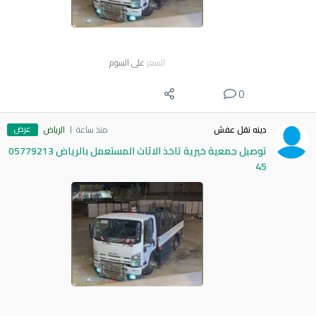
السعر
على السوم
0
عرض
دينه نقل عفش
منذ ساعة
الرياض
توصيل جمعية خيرية تاخذ الاثاث المستعمل بالرياض 05779213
45