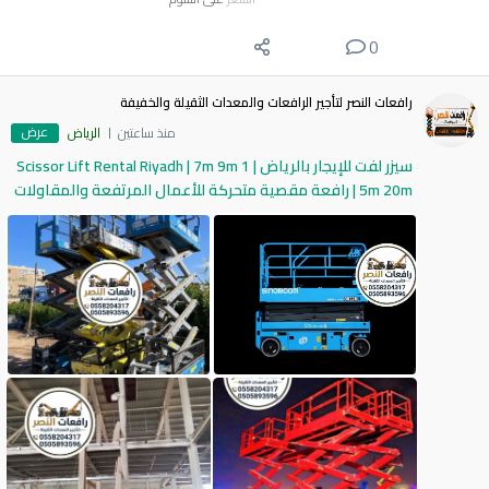
0
رافعات النصر لتأجير الرافعات والمعدات الثقيلة والخفيفة
عرض
منذ ساعتين
الرياض
سيزر لفت للإيجار بالرياض | Scissor Lift Rental Riyadh | 7m 9m 1
5m 20m | رافعة مقصية متحركة للأعمال المرتفعة والمقاولات