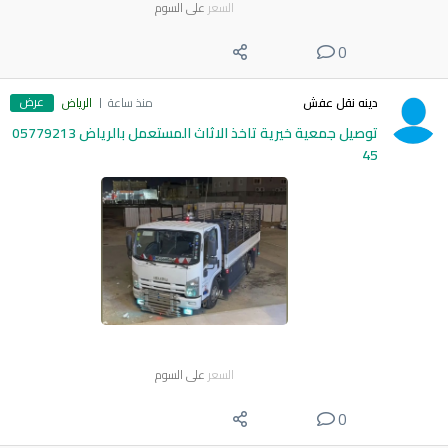
السعر
على السوم
0
عرض
دينه نقل عفش
منذ ساعة
الرياض
توصيل جمعية خيرية تاخذ الاثاث المستعمل بالرياض 05779213
45
السعر
على السوم
0