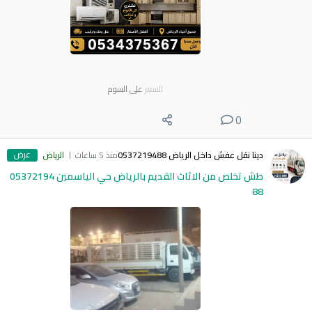
السعر
على السوم
0
عرض
دينا نقل عفش داخل الرياض 0537219488
منذ 5 ساعات
الرياض
طش تخلص من الاثاث القديم بالرياض حي الياسمين 05372194
88