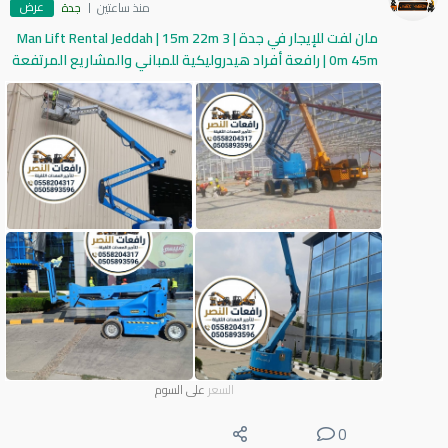
عرض
منذ ساعتين
جدة
مان لفت للإيجار في جدة | Man Lift Rental Jeddah | 15m 22m 3
0m 45m | رافعة أفراد هيدروليكية للمباني والمشاريع المرتفعة
السعر
على السوم
0