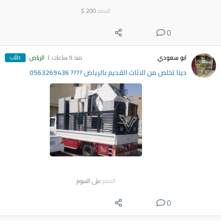
السعر
200
$
0
طلب
ابو سعودي
منذ 9 ساعات
الرياض
دينا تخلص من الاثاث القديم بالرياض ???? 0563269436
السعر
على السوم
0