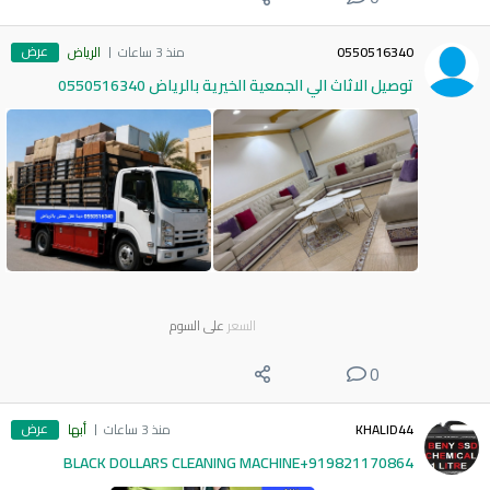
عرض
0550516340
منذ 3 ساعات
الرياض
توصيل الاثاث الي الجمعية الخيرية بالرياض 0550516340
السعر
على السوم
0
عرض
KHALID44
منذ 3 ساعات
أبها
BLACK DOLLARS CLEANING MACHINE+919821170864