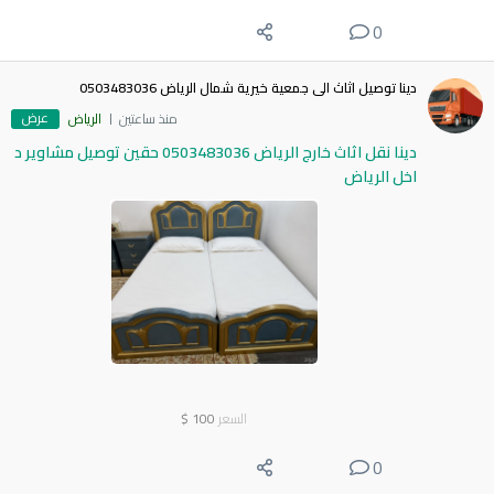
0
دينا توصيل اثاث الى جمعية خيرية شمال الرياض 0503483036
عرض
منذ ساعتين
الرياض
دينا نقل اثاث خارج الرياض 0503483036 حقين توصيل مشاوير د
اخل الرياض
السعر
100
$
0