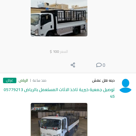
السعر
100
$
0
عرض
دينه نقل عفش
منذ ساعة
الرياض
توصيل جمعية خيرية تاخذ الاثاث المستعمل بالرياض 05779213
45