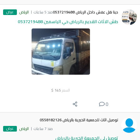
عرض
دينا نقل عفش داخل الرياض 0537219488
منذ 5 ساعات
الرياض
طش الاثاث القديم بالرياض حي الياسمين 0537219488
السعر
145
$
0
توصيل اثاث للجمعية الخيرية بالرياض 0558182126
عرض
منذ 7 ساعات
الرياض
توصيل لي الجميعة الخيرية بالرياض