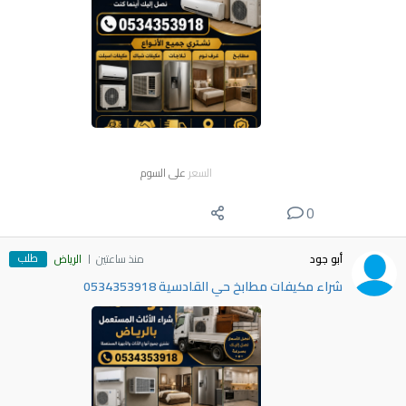
السعر
على السوم
0
طلب
أبو جود
منذ ساعتين
الرياض
شراء مكيفات مطابخ حي القادسية 0534353918