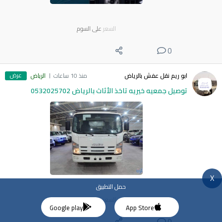
السعر
على السوم
0
عرض
ابو ريم نقل عفش بالرياض
منذ 10 ساعات
الرياض
توصيل جمعيه خيريه تاخذ الأثاث بالرياض 0532025702
X
حمل التطبيق
السعر
على السوم
Google play
App Store
0