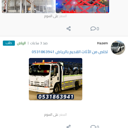
السعر
على السوم
0
طلب
Hazem
منذ 3 ساعات
الرياض
تخلص من الأثاث القديم بالرياض 0531863941
السعر
على السوم
0