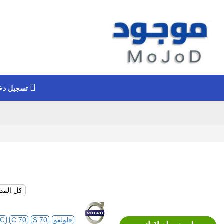
تسجيل دخ
فلولفو
S 70
C 70
XC