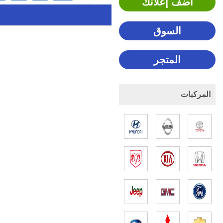
اضف إعلانك
السوق
المتجر
المركبات