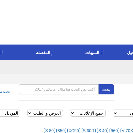
ول
التنبيهات
المفضلة
بحث
بحث مت
S 80
850
XC90
S 60R
S 40
960
V 70