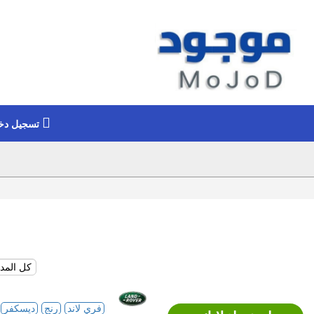
تسجيل دخ
فري لاند
رنج
ديسكفر