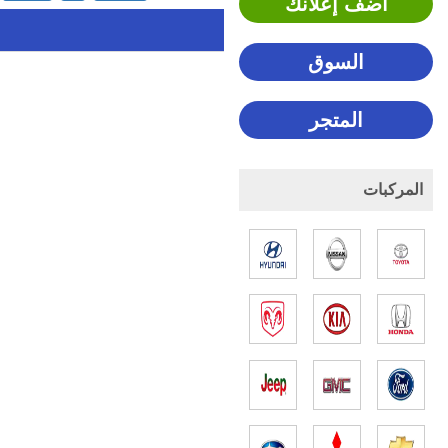
اضف إعلانك
السوق
المتجر
المركبات