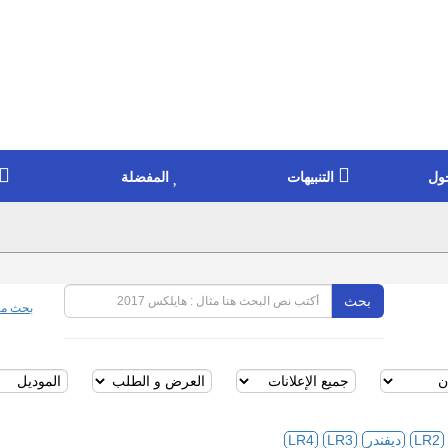
ول
التنبيهات
المفضلة
بحث
بحث مت
LR2
ديفندر
LR3
LR4