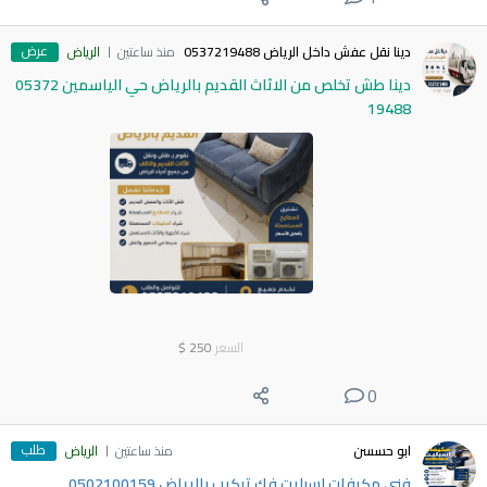
عرض
دينا نقل عفش داخل الرياض 0537219488
منذ ساعتين
الرياض
دينا طش تخلص من الاثاث القديم بالرياض حي الياسمين 05372
19488
السعر
250
$
0
طلب
ابو حسسن
منذ ساعتين
الرياض
فني مكيفات اسبليت فك تركيب بالرياض 0502100159