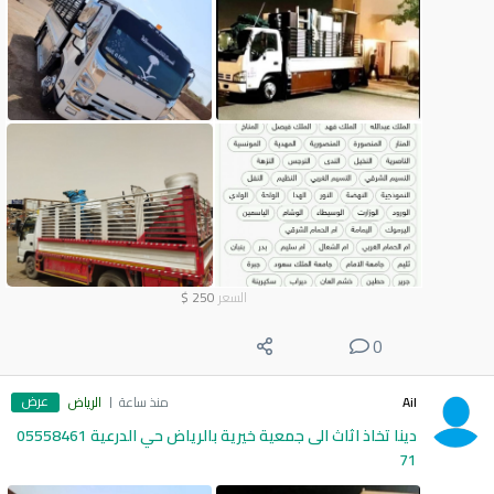
السعر
250
$
0
عرض
Ail
منذ ساعة
الرياض
دينا تخاذ اثاث الى جمعية خيرية بالرياض حي الدرعية 05558461
71