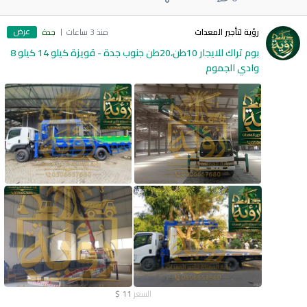
عرض
رؤية لتأجير المعدات
منذ 3 ساعات
جدة
بوم تراك للايجار 10طن،20طن جنوب جدة - قويزة كيلو 14 كيلو 8
وادي الجموم
السعر
11
$