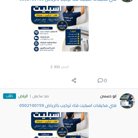
السعر
300
$
0
طلب
ابو حسسن
منذ ساعتين
الرياض
فني مكيفات اسبليت فك تركيب بالرياض 0502100159