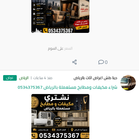
السعر
على السوم
0
عرض
دينا طش اغراض اثاث بالرياض
منذ 4 ساعات
الرياض
شراء مكيفات ومطابخ مستعملة بالرياض 0534375367