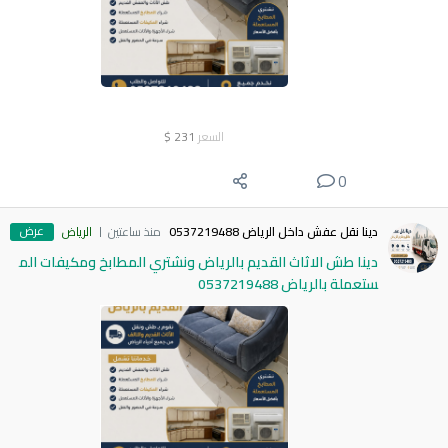
السعر
231
$
0
عرض
دينا نقل عفش داخل الرياض 0537219488
منذ ساعتين
الرياض
دينا طش الاثاث القديم بالرياض ونشتري المطابخ ومكيفات الم
ستعملة بالرياض 0537219488