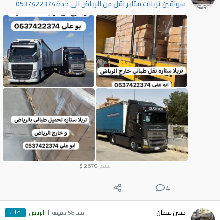
سواقين تريلات ستاير نقل من الرياض الى جدة 0537422374
السعر
2670
$
4
طلب
حسن عثمان
منذ 58 دقيقة
الرياض