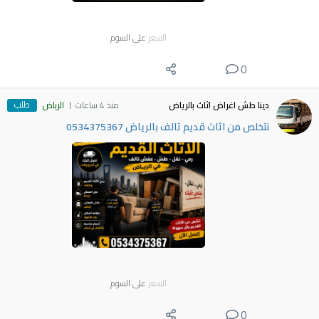
السعر
على السوم
0
طلب
دينا طش اغراض اثاث بالرياض
منذ 4 ساعات
الرياض
نتخلص من اثاث قديم تالف بالرياض 0534375367
السعر
على السوم
0