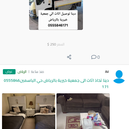
السعر
250
$
0
عرض
Ail
منذ ساعة
الرياض
دينا تخاذ اثاث الى جمعية خيرية بالرياض حي الياسمين0555846
171