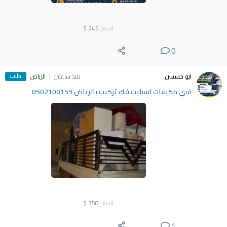
السعر
245
$
0
طلب
ابو حسسن
منذ ساعتين
الرياض
فني مكيفات اسبليت فك تركيب بالرياض 0502100159
السعر
350
$
1