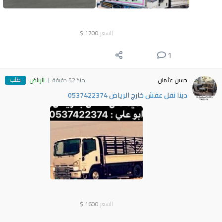
السعر
1700
$
1
طلب
حسن عثمان
منذ 52 دقيقة
الرياض
دينا نقل عفش خارج الرياض 0537422374
السعر
1600
$