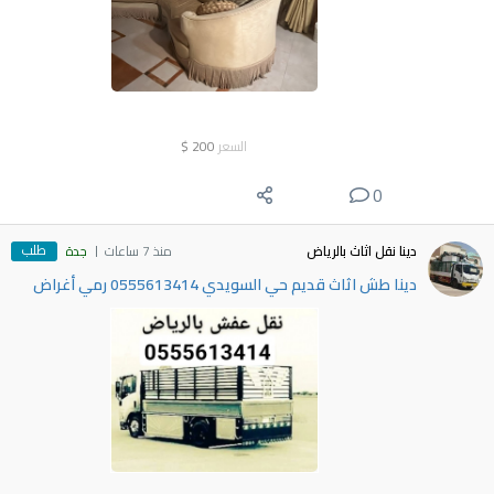
السعر
200
$
0
طلب
دينا نقل اثاث بالرياض
منذ 7 ساعات
جدة
دينا طش اثاث قديم حي السويدي 0555613414 رمي أغراض