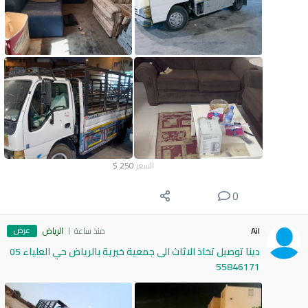
السعر
250
$
0
عرض
Ail
منذ ساعة
الرياض
دينا توصيل تخاذ الاثاث الى جمعية خيرية بالرياض حي العلياء 05
55846171