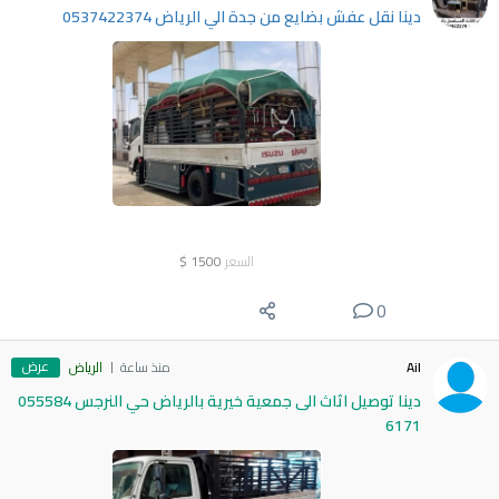
دينا نقل عفش بضايع من جدة الي الرياض 0537422374
السعر
1500
$
0
عرض
Ail
منذ ساعة
الرياض
دينا توصيل اثاث الى جمعية خيرية بالرياض حي النرجس 055584
6171