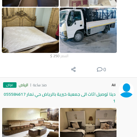
السعر
250
$
0
عرض
Ail
منذ ساعة
الرياض
دينا توصيل اثاث الى جمعية خيرية بالرياض حي نمار 055584617
1