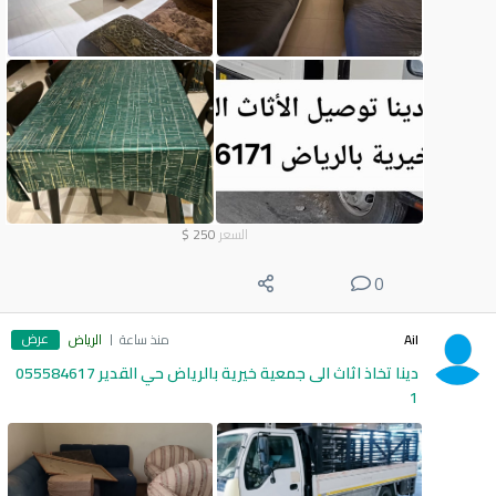
السعر
250
$
0
عرض
Ail
منذ ساعة
الرياض
دينا تخاذ اثاث الى جمعية خيرية بالرياض حي القدير 055584617
1