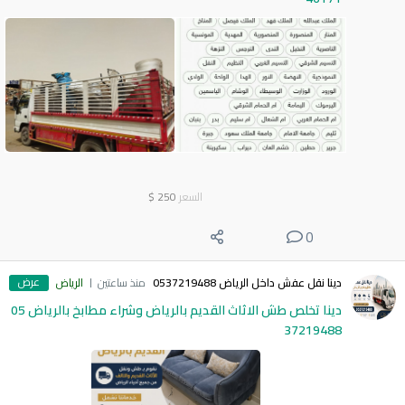
السعر
250
$
0
عرض
دينا نقل عفش داخل الرياض 0537219488
منذ ساعتين
الرياض
دينا تخلص طش الاثاث القديم بالرياض وشراء مطابخ بالرياض 05
37219488