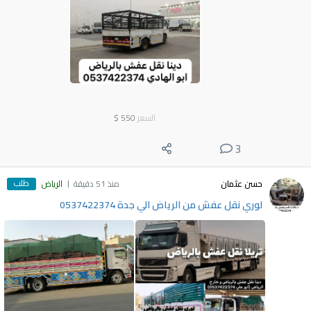
السعر
550
$
3
طلب
حسن عثمان
منذ 51 دقيقة
الرياض
لوري نقل عفش من الرياض الي جدة 0537422374