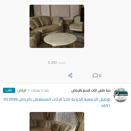
السعر
200
$
0
طلب
دينا طش اثاث قديم بالرياض
منذ 5 ساعات
الرياض
توصيل الجمعية الخيرية تاخذ الاثاث المستعمل بالرياض ‎053998
4651