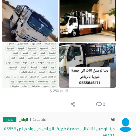
السعر
250
$
0
عرض
Ail
منذ ساعة
الرياض
دينا توصيل اثاث الى جمعية خيرية بالرياض حي وادي لبن 05558
46171