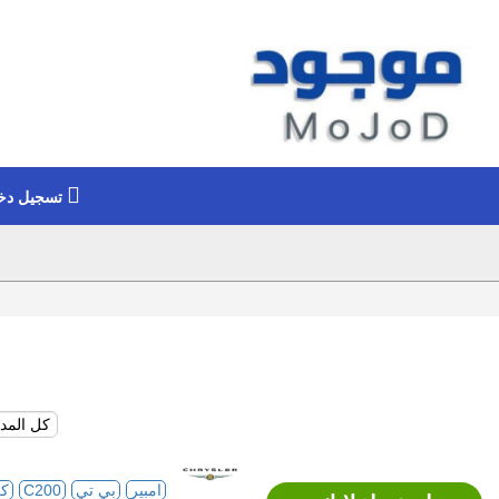
تسجيل دخ
امبير
بي تي
C200
ك