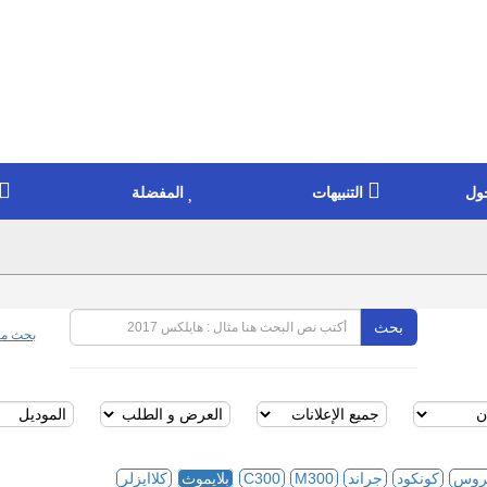
ول
التنبيهات
المفضلة
بحث
بحث مت
روس
كونكود
جراند
M300
C300
بلايموث
كلاايزلر