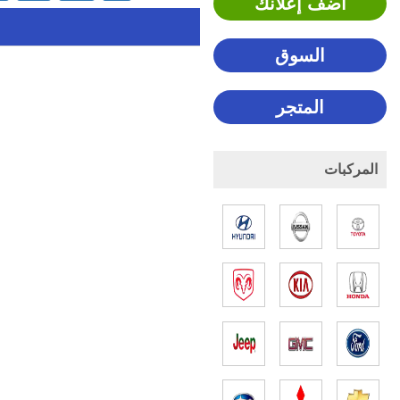
اضف إعلانك
السوق
المتجر
المركبات