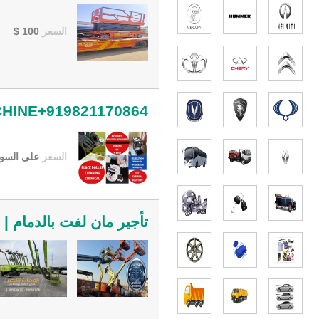
السعر
100
$
HINE+919821170864
السعر
على السو
تأجير مان لفت بالدمام | 20م - 30م - 40م | Manlift Rental Khobar