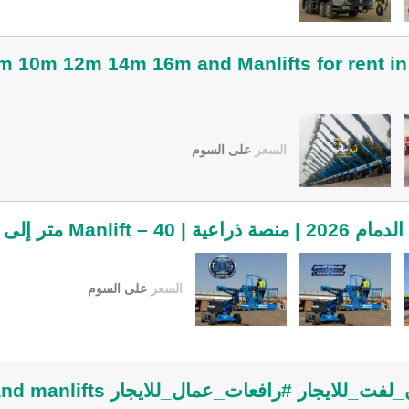
s8m 10m 12m 14m 16m and Manlifts for rent
السعر
على السوم
السعر
على السوم
ار #رافعات_عمال_للايجار scissorlifts and manlifts