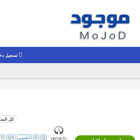
تسجيل دخ
Q
G
انفنيتي
QX
FX