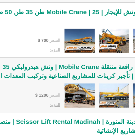
السعر
700
$
المزيد
كرين للإيجار في ا
السعر
1200
$
المزيد
تأجير سيزر لفت في المدين
ريع الإنشائية