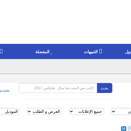
ول
التنبيهات
المفضلة
بحث
بحث مت
M