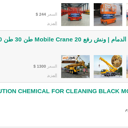
السعر
244
$
المزيد
السعر
1300
$
المزيد
UTION CHEMICAL FOR CLEANING BLACK M
م