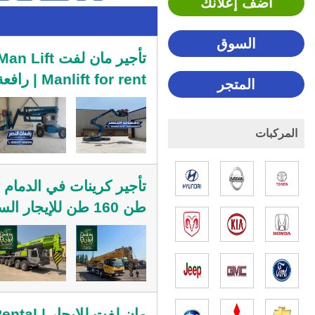
اضف إعلانك
السوق
Manlift for rent | رافعة افراد 15متر 25 متر 35 متر
المتجر
المركبات
طن 160 طن للإيجار السريع للمشاريع والمصانع