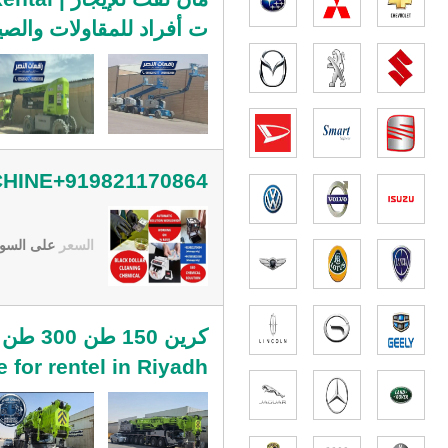
ت أفراد للمقاولات والص
HINE+919821170864
السعر
على السو
e for rentel in Riyadh