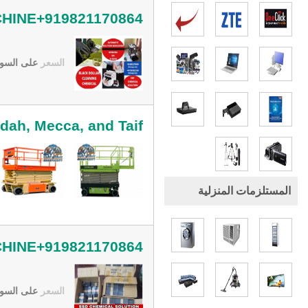
HINE+919821170864
السعر
على السو
eddah, Mecca, and Taif
المستلزمات المنزلية
HINE+919821170864
السعر
على السو