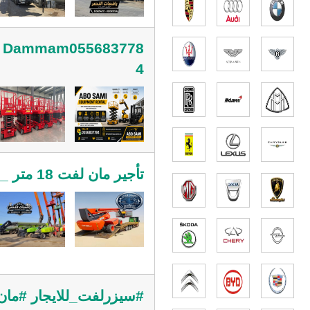
 in Dammam055683778
4
تأجير مان لفت 18 متر _ الدمام 2026 | منصة ذراعية | Manlift – 40 متر إلى 15 متر
#سيزرلفت_للايجار #مان_لفت_للايج