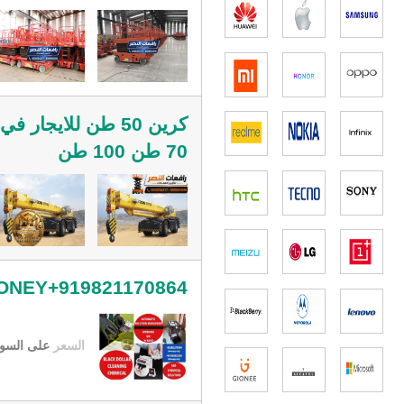
70 طن 100 طن
ONEY+919821170864
السعر
على السو